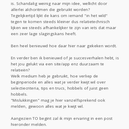
is. Schandalig weinig naar mijn idee, wellicht door
Gevraagd
Horen
Doen
Zien
allerlei alchoritmen die gebruikt worden?
Lezen
Tegelijkertijd lijkt de kans om iemand "in het wild"
tegen te komen steeds kleiner dus relatietechnisch
lijken we steeds afhankelijker te zijn van iets dat maar
een zeer lage slagingskans heeft.
Ben heel benieuwd hoe daar hier naar gekeken wordt.
En verder ben ik benieuwd of je succesverhalen hebt, is
het jou gelukt via een site/app enz duurzaam te
relatieën?
Welk medium heb je gebruikt, hoe verliep de
beginperiode en alles wat je verder kwijt wil over
selectiecriteria, tips en trucs, hobbels of juist geen
hobbels.
"Mislukkingen" mag je hier vanzelfsprekend ook
melden, gewoon alles wat je kwijt wil.
Aangezien TO begint zal ik mijn ervaring in een post
hieronder melden.