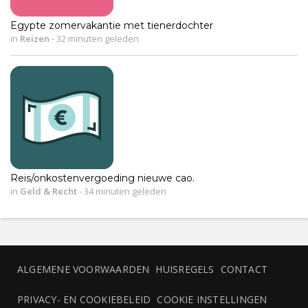
Egypte zomervakantie met tienerdochter
in
Reizen
-
32 minuten geleden
Reis/onkostenvergoeding nieuwe cao.
in
Geld & Recht
-
34 minuten geleden
ALGEMENE VOORWAARDEN
HUISREGELS
CONTACT
PRIVACY- EN COOKIEBELEID
COOKIE INSTELLINGEN