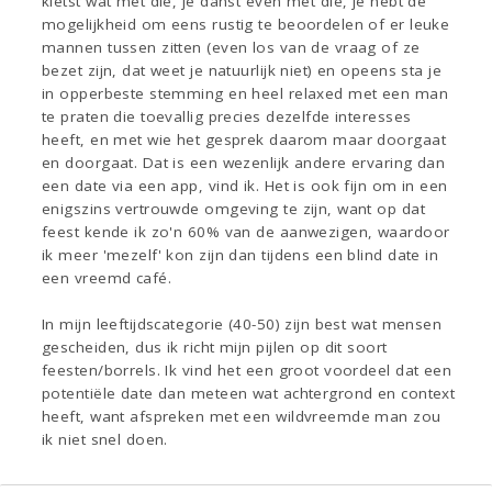
kletst wat met die, je danst even met die, je hebt de
mogelijkheid om eens rustig te beoordelen of er leuke
mannen tussen zitten (even los van de vraag of ze
bezet zijn, dat weet je natuurlijk niet) en opeens sta je
in opperbeste stemming en heel relaxed met een man
te praten die toevallig precies dezelfde interesses
heeft, en met wie het gesprek daarom maar doorgaat
en doorgaat. Dat is een wezenlijk andere ervaring dan
een date via een app, vind ik. Het is ook fijn om in een
enigszins vertrouwde omgeving te zijn, want op dat
feest kende ik zo'n 60% van de aanwezigen, waardoor
ik meer 'mezelf' kon zijn dan tijdens een blind date in
een vreemd café.
In mijn leeftijdscategorie (40-50) zijn best wat mensen
gescheiden, dus ik richt mijn pijlen op dit soort
feesten/borrels. Ik vind het een groot voordeel dat een
potentiële date dan meteen wat achtergrond en context
heeft, want afspreken met een wildvreemde man zou
ik niet snel doen.