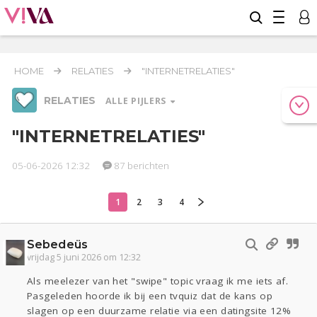
HOME
RELATIES
"INTERNETRELATIES"
RELATIES
ALLE PIJLERS
"INTERNETRELATIES"
05-06-2026 12:32
87 berichten
Werk & Studie
Geld & Recht
Reizen
1
2
3
4
Relaties
Seks
Gezondheid
Coronavirus
Overig
COVID-19
Sebedeüs
Actueel
Oekraïne
Entertainment
Lijf & Lijn
vrijdag 5 juni 2026 om 12:32
Kinderen
Digi
Eten
Mode & Beauty
Als meelezer van het "swipe" topic vraag ik me iets af.
Zwanger
Psyche
Thuis
Klussen
Pasgeleden hoorde ik bij een tvquiz dat de kans op
slagen op een duurzame relatie via een datingsite 12%
Sport
Contact
Viva zoekt
Aangeboden