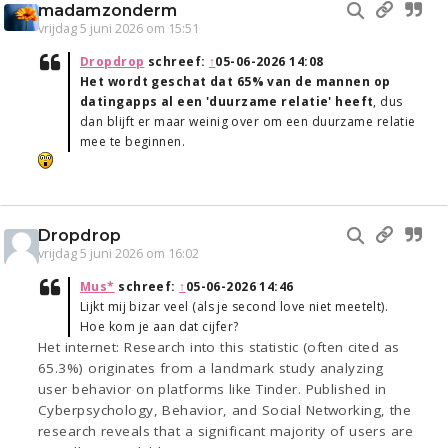
madamzonderm
vrijdag 5 juni 2026 om 15:51
Dropdrop
schreef:
↑
05-06-2026 14:08
Het wordt geschat dat 65% van de mannen op
datingapps al een 'duurzame relatie' heeft
, dus
dan blijft er maar weinig over om een duurzame relatie
mee te beginnen.
Dropdrop
vrijdag 5 juni 2026 om 16:02
Mus*
schreef:
↑
05-06-2026 14:46
Lijkt mij bizar veel (als je second love niet meetelt).
Hoe kom je aan dat cijfer?
Het internet: Research into this statistic (often cited as
65.3%) originates from a landmark study analyzing
user behavior on platforms like Tinder. Published in
Cyberpsychology, Behavior, and Social Networking, the
research reveals that a significant majority of users are