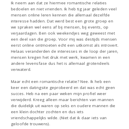
Ik neem aan dat ze hiermee romantische relaties
bedoelen en niet vrienden. Ik heb tig jaar geleden veel
mensen online leren kennen die allemaal dezelfde
interesse hadden. Dat werd best een grote groep en
we spraken wel eens af bij mensen, bij events, op
verjaardagen. Ben ook weekendjes weg geweest met
een deel van die groep. Voor mij was destijds mensen
eerst online ontmoeten echt een uitkomst als introvert.
Helaas veranderden de interesses in de loop der jaren,
mensen kregen het druk met werk, kwamen in een
andere levensfase dus het is allemaal grotendeels
verwaterd.
Maar echt een romantische relatie? Nee. Ik heb een
keer een datingsite geprobeerd en dat was echt geen
succes. Heb na een paar weken mijn profiel weer
verwijderd. Kreeg alleen maar berichten van mannen
die duidelijk uit waren op seks en oudere mannen die
een klein dochter zochten en dus iets
vriendschappelijks wilde. (Niet dat ik daar iets van
geloofde trouwens).