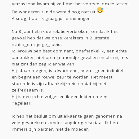
Verrassend kwam hij zelf met het voorstel om te latten!
Gevraagd
Horen
Doen
Zien
De wonderen zijn de wereld nog niet uit
Lezen
Alsnog, hoor ik graag jullie meningen.
Na 8 jaar heb ik de relatie verbroken, omdat ik het
gevoel heb dat we onze karakters in 2 uiterste
richtingen zijn gegroeid.
Ik (vrouw) ben best dominant, onafhankelijk, een echte
aanpakker, niet op mijn mondje gevallen en als mij iets
niet zint dan zeg ik er wat van.
Hij, daarentegen, is afwachtend, neemt geen initiatief
en begint een 'ouwe' zeur te worden. Het meest
storende is zijn afhankelijkheid en dat hij niet
zelfredzaam is.
Hij is een echte volger en ik een leider en een
'regelaar'.
Ik heb het besluit om uit elkaar te gaan genomen na
vele gesprekken zonder langdurig resultaat. Ik ben
immers zijn partner, niet de moeder.