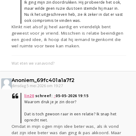
Ik ging mijn zin doordrukken. Hij probeerde het ook,
maar wilde geen ruzie dus toen stemde hij maar in.
Nu ik het uitgeschreven heb, zie ik zeker in dat er vast
ook compromis te vinden was.
Klinkt niet alsof jij heel aardig en vriendelijk bent
geweest voor je vriend. Misschien is relatie beeindigen
een goed idee, ik hoop dat hij iemand tegenkomt die
wel ruimte voor twee kan maken.
Wat eten we vanavond?
Anoniem_69fc401a1a7f2
dinsdag 5 mei 2026 om 19:27
lin20
schreef:
↑
05-05-2026 19:15
Waarom druk je je zin door?
Dat is toch gewoon raar in een relatie? Ik snap het
oprecht niet.
Omdat in mijn ogen mijn idee beter was, als ik vond
dat zijn idee beter was dan ging ik pas akkoord. Maar