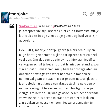
Itsnojoke
dinsdag 5 mei 2026 om 20:29
SinPermiso
schreef:
↑
05-05-2026 19:31
Je accepteerde zijn inspraak niet en dit bovenste stukje
laat ook een beetje zien dat je geen oog had voor zijn
gevoelens.
Heel lullig, maar je hebt je gedragen als een bully en
nu je hebt "gewonnen" blijkt daar opeens niet zo heel
veel aan. Om dat een beetje sympathiek aan jezelf te
verkopen schuif je het af op dat hij niet zelfstandig zou
zijn en dat nu misschien, nu jij hem hebt losgelaten en
daarmee "dwingt" zelf weer het roer in handen te
nemen zal gaan ontstaan. Maar je bent natuurlijk acht
jaar geleden niet langs een dagbesteding gelopen om
een verkering uit te kiezen om barmhartig onder je
vleugels te nemen. Hij was gewoon een functionerende
volwassene, dus prima in staat om een ei te bakken,
zijn sokken te wassen en een nieuwe grasmaaier te