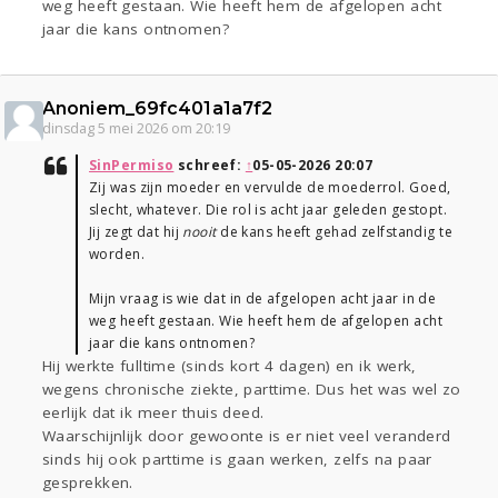
weg heeft gestaan. Wie heeft hem de afgelopen acht
jaar die kans ontnomen?
Anoniem_69fc401a1a7f2
dinsdag 5 mei 2026 om 20:19
SinPermiso
schreef:
↑
05-05-2026 20:07
Zij was zijn moeder en vervulde de moederrol. Goed,
slecht, whatever. Die rol is acht jaar geleden gestopt.
Jij zegt dat hij
nooit
de kans heeft gehad zelfstandig te
worden.
Mijn vraag is wie dat in de afgelopen acht jaar in de
weg heeft gestaan. Wie heeft hem de afgelopen acht
jaar die kans ontnomen?
Hij werkte fulltime (sinds kort 4 dagen) en ik werk,
wegens chronische ziekte, parttime. Dus het was wel zo
eerlijk dat ik meer thuis deed.
Waarschijnlijk door gewoonte is er niet veel veranderd
sinds hij ook parttime is gaan werken, zelfs na paar
gesprekken.