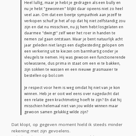
Heel lullig, maar je hebt je gedragen als een bully en
nu je hebt "gewonnen" blijkt daar opeens niet zo heel
veel aan. Om dat een beetje sympathiek aan jezelf te
verkopen schuif je het af op dat hij niet zelfstandig zou
zijn en dat nu misschien, nu jij hem hebt losgelaten en
daarmee "dwingt" zelf weer het roer in handen te
nemen zal gaan ontstaan. Maar je bent natuurlijk acht
jaar geleden niet langs een dagbesteding gelopen om
een verkering uit te kiezen om barmhartig onder je
vleugels te nemen. Hij was gewoon een functionerende
volwassene, dus prima in staat om een ei te bakken,
zijn sokken te wassen en een nieuwe grasmaaier te
bestellen op bol.com
Je respect voor hem is weg omdat hij niet van je kon
winnen. Heb je er ooit wel eens over nagedacht dat
een relatie geen krachtmeting hoeft te zijn? En dat hij
misschien helemaal niet van jou wilde winnen maar
gewoon samen gelukkig wilde zijn?
Dat klopt, op gegeven moment hield ik steeds minder
rekening met zijn gevoelens.