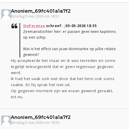
Anoniem_69fc401a1a7f2
dinsdag 5 mei 2026 om 18:51
SinPermiso
schreef:
↑
05-05-2026 18:35
Zeemansdochter hier: er passen geen twee kapiteins
op een schip.
Wat is het effect van jouw dominantie op jullie relatie
geweest?
Hij accepteerde het maar en ik was tevreden en soms
tegelijk teleurgesteld dat er geen tegenvuur gegeven
werd.
Ik had het vaak ook niet door dat het hem ook soms
raakte. En hij sprak het niet uit.
Op gegeven moment zijn we eraan gewend geraakt,
tot nu.
Anoniem_69fc401a1a7f2
dinsdag 5 mei 2026 om 18:55