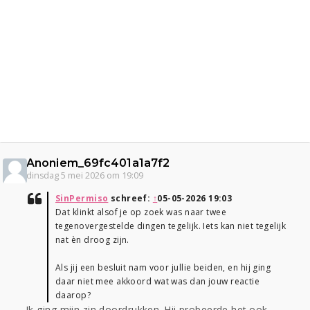
Anoniem_69fc401a1a7f2
dinsdag 5 mei 2026 om 19:09
SinPermiso
schreef:
↑
05-05-2026 19:03
Dat klinkt alsof je op zoek was naar twee
tegenovergestelde dingen tegelijk. Iets kan niet tegelijk
nat èn droog zijn.
Als jij een besluit nam voor jullie beiden, en hij ging
daar niet mee akkoord wat was dan jouw reactie
daarop?
Ik ging mijn zin doordrukken. Hij probeerde het ook,