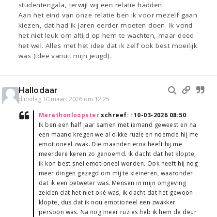
studentengala, terwijl wij een relatie hadden.
Aan het eind van onze relatie ben ik voor mezelf gaan
kiezen, dat had ik jaren eerder moeten doen. Ik vond
het niet leuk om altijd op hem te wachten, maar deed
het wel. Alles met het idee dat ik zelf ook best moeilijk
was (idee vanuit mijn jeugd).
Hallodaar
dinsdag 10 maart 2026 om 12:25
Marathonloopster
schreef:
↑
10-03-2026 08:50
Ik ben een half jaar samen met iemand geweest en na
een maand kregen we al dikke ruzie en noemde hij me
emotioneel zwak. Die maanden erna heeft hij me
meerdere keren zo genoemd. Ik dacht dat het klopte,
ik kon best snel emotioneel worden. Ook heeft hij nog
meer dingen gezegd om mij te kleineren, waaronder
dat ik een betweter was. Mensen in mijn omgeving
zeiden dat het niet oké was, ik dacht dat het gewoon
klopte, dus dat ik nou emotioneel een zwakker
persoon was. Na nog meer ruzies heb ik hem de deur