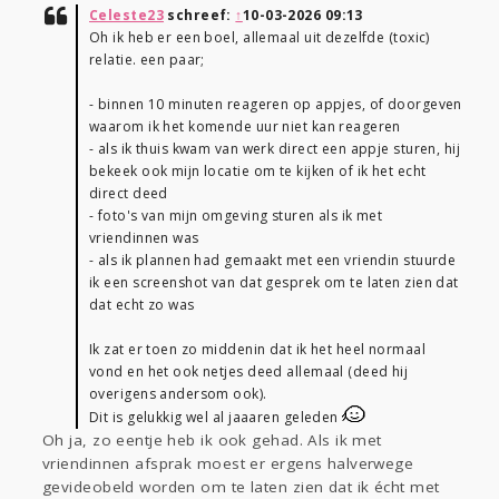
Celeste23
schreef:
↑
10-03-2026 09:13
Oh ik heb er een boel, allemaal uit dezelfde (toxic)
relatie. een paar;
- binnen 10 minuten reageren op appjes, of doorgeven
waarom ik het komende uur niet kan reageren
- als ik thuis kwam van werk direct een appje sturen, hij
bekeek ook mijn locatie om te kijken of ik het echt
direct deed
- foto's van mijn omgeving sturen als ik met
vriendinnen was
- als ik plannen had gemaakt met een vriendin stuurde
ik een screenshot van dat gesprek om te laten zien dat
dat echt zo was
Ik zat er toen zo middenin dat ik het heel normaal
vond en het ook netjes deed allemaal (deed hij
overigens andersom ook).
Dit is gelukkig wel al jaaaren geleden
Oh ja, zo eentje heb ik ook gehad. Als ik met
vriendinnen afsprak moest er ergens halverwege
gevideobeld worden om te laten zien dat ik écht met