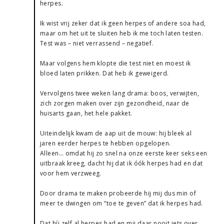
herpes.
Ik wist vrij zeker dat ik geen herpes of andere soa had,
maar om het uit te sluiten heb ik me toch laten testen.
Test was – niet verrassend – negatief.
Maar volgens hem klopte die test niet en moest ik
bloed laten prikken. Dat heb ik geweigerd.
Vervolgens twee weken lang drama: boos, verwijten,
zich zorgen maken over zijn gezondheid, naar de
huisarts gaan, het hele pakket.
Uiteindelijk kwam de aap uit de mouw: hij bleek al
jaren eerder herpes te hebben opgelopen.
Alleen… omdat hij zo snel na onze eerste keer seks een
uitbraak kreeg, dacht hij dat ik óók herpes had en dat
voor hem verzweeg.
Door drama te maken probeerde hij mij dus min of
meer te dwingen om “toe te geven” dat ik herpes had.
Dat híj zelf al herpes had en mij daar nooit iets over