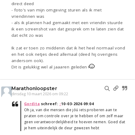
direct deed
- foto's van mijn omgeving sturen als ik met
vriendinnen was
- als ik plannen had gemaakt met een vriendin stuurde
ik een screenshot van dat gesprek om te laten zien dat
dat echt zo was
Ik zat er toen zo middenin dat ik het heel normaal vond
en het ook netjes deed allemaal (deed hij overigens
andersom ook).
Dit is gelukkig wel al jaaaren geleden
Marathonloopster
dinsdag 10 maart 2026 om 09:22
Gordita
schreef:
↑
10-03-2026 09:04
Oh ja, van die mensen die jóú iets proberen aan te
praten om controle over je te hebben of om zelf maar
geen verantwoordelijkheid te hoeven nemen. Goed dat
je hem uiteindelijk de deur gewezen hebt