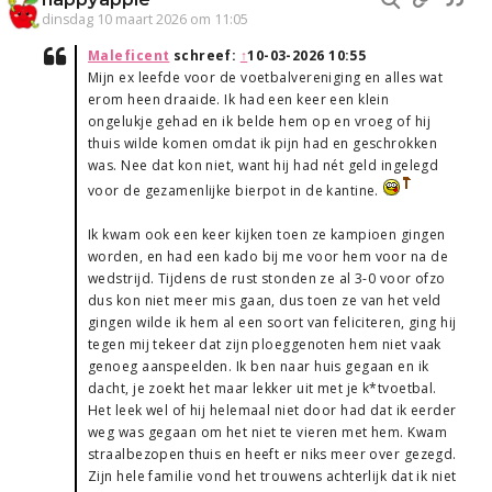
dinsdag 10 maart 2026 om 11:05
Maleficent
schreef:
↑
10-03-2026 10:55
Mijn ex leefde voor de voetbalvereniging en alles wat
erom heen draaide. Ik had een keer een klein
ongelukje gehad en ik belde hem op en vroeg of hij
thuis wilde komen omdat ik pijn had en geschrokken
was. Nee dat kon niet, want hij had nét geld ingelegd
voor de gezamenlijke bierpot in de kantine.
Ik kwam ook een keer kijken toen ze kampioen gingen
worden, en had een kado bij me voor hem voor na de
wedstrijd. Tijdens de rust stonden ze al 3-0 voor ofzo
dus kon niet meer mis gaan, dus toen ze van het veld
gingen wilde ik hem al een soort van feliciteren, ging hij
tegen mij tekeer dat zijn ploeggenoten hem niet vaak
genoeg aanspeelden. Ik ben naar huis gegaan en ik
dacht, je zoekt het maar lekker uit met je k*tvoetbal.
Het leek wel of hij helemaal niet door had dat ik eerder
weg was gegaan om het niet te vieren met hem. Kwam
straalbezopen thuis en heeft er niks meer over gezegd.
Zijn hele familie vond het trouwens achterlijk dat ik niet