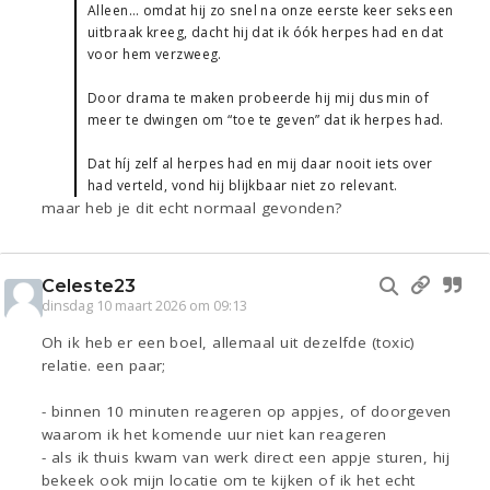
Alleen… omdat hij zo snel na onze eerste keer seks een
uitbraak kreeg, dacht hij dat ik óók herpes had en dat
voor hem verzweeg.
Door drama te maken probeerde hij mij dus min of
meer te dwingen om “toe te geven” dat ik herpes had.
Dat híj zelf al herpes had en mij daar nooit iets over
had verteld, vond hij blijkbaar niet zo relevant.
maar heb je dit echt normaal gevonden?
Celeste23
dinsdag 10 maart 2026 om 09:13
Oh ik heb er een boel, allemaal uit dezelfde (toxic)
relatie. een paar;
- binnen 10 minuten reageren op appjes, of doorgeven
waarom ik het komende uur niet kan reageren
- als ik thuis kwam van werk direct een appje sturen, hij
bekeek ook mijn locatie om te kijken of ik het echt