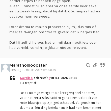
eerder herpes te hebben opgelopen.
Alleen… omdat hij zo snel na onze eerste keer seks
een uitbraak kreeg, dacht hij dat ik óók herpes had en
dat voor hem verzweeg.
Door drama te maken probeerde hij mij dus min of
meer te dwingen om “toe te geven” dat ik herpes had.
Dat híj zelf al herpes had en mij daar nooit iets over
had verteld, vond hij blijkbaar niet zo relevant.
Marathonloopster
dinsdag 10 maart 2026 om 08:35
Gordita
schreef:
↑
10-03-2026 08:26
TO trapt af:
De ex uit mijn vorige topic kreeg vrij snel nadat wij
voor het eerst seks hadden gehad een uitbraak van
rode blaartjes op zijn geslachtsdeel. Volgens hem kon
dat maar één ding betekenen: ik had hem besmet met