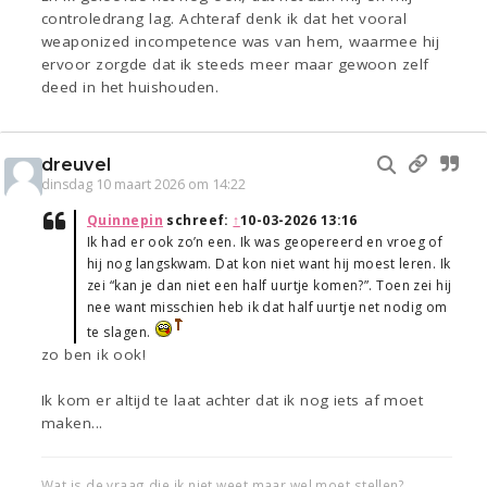
controledrang lag. Achteraf denk ik dat het vooral
weaponized incompetence was van hem, waarmee hij
ervoor zorgde dat ik steeds meer maar gewoon zelf
deed in het huishouden.
dreuvel
dinsdag 10 maart 2026 om 14:22
Quinnepin
schreef:
↑
10-03-2026 13:16
Ik had er ook zo’n een. Ik was geopereerd en vroeg of
hij nog langskwam. Dat kon niet want hij moest leren. Ik
zei “kan je dan niet een half uurtje komen?”. Toen zei hij
nee want misschien heb ik dat half uurtje net nodig om
te slagen.
zo ben ik ook!
Ik kom er altijd te laat achter dat ik nog iets af moet
maken...
Wat is de vraag die ik niet weet maar wel moet stellen?