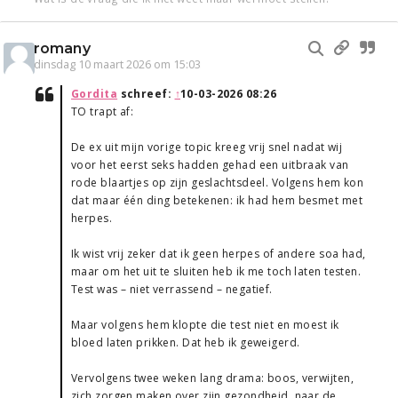
romany
dinsdag 10 maart 2026 om 15:03
Gordita
schreef:
↑
10-03-2026 08:26
TO trapt af:
De ex uit mijn vorige topic kreeg vrij snel nadat wij
voor het eerst seks hadden gehad een uitbraak van
rode blaartjes op zijn geslachtsdeel. Volgens hem kon
dat maar één ding betekenen: ik had hem besmet met
herpes.
Ik wist vrij zeker dat ik geen herpes of andere soa had,
maar om het uit te sluiten heb ik me toch laten testen.
Test was – niet verrassend – negatief.
Maar volgens hem klopte die test niet en moest ik
bloed laten prikken. Dat heb ik geweigerd.
Vervolgens twee weken lang drama: boos, verwijten,
zich zorgen maken over zijn gezondheid, naar de