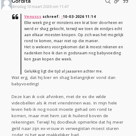
Gordita
dinsdag 10 maart 2026 om 11:47
Venusss
schreef:
↑
10-03-2026 11:14
Elke week ging er minstens een krat bier doorheen en
werd er shag gekocht, terwijl we toen de eindjes echt
aan elkaar moesten knopen. Op zich was het mogelijk
rond te komen, maar niet op die manier.
Het is weleens voorgekomen dat ik moest rekenen en
nadenken hoe ik dan in godsnaam nog babyvoeding
kon gaan kopen die week.
Gelukkig ligt die tijd al jaaaaren achter me.
Wat erg, dat hij bier en shag belangrijker vond dan
babyvoeding!
Deze kan ik ook afvinken, met de ex die wilde
videobellen als ik met vriendinnen was. In mijn hele
leven heb ik nog nooit moeite gehad om rond te
komen, maar met hem zat ik huilend boven de
rekeningen. Terwijl hij doodleuk opmerkte dat hij meer
geld naar zijn ex-vrouw in verwegistan moest sturen
zodat zij het wat makkelijker had.