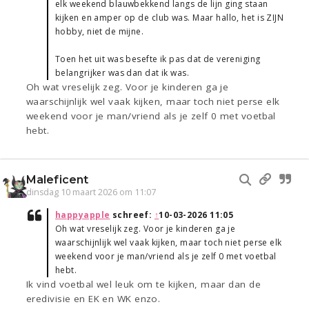
elk weekend blauwbekkend langs de lijn ging staan
kijken en amper op de club was. Maar hallo, het is ZIJN
hobby, niet de mijne.
Toen het uit was besefte ik pas dat de vereniging
belangrijker was dan dat ik was.
Oh wat vreselijk zeg. Voor je kinderen ga je
waarschijnlijk wel vaak kijken, maar toch niet perse elk
weekend voor je man/vriend als je zelf 0 met voetbal
hebt.
Maleficent
dinsdag 10 maart 2026 om 11:07
happyapple
schreef:
↑
10-03-2026 11:05
Oh wat vreselijk zeg. Voor je kinderen ga je
waarschijnlijk wel vaak kijken, maar toch niet perse elk
weekend voor je man/vriend als je zelf 0 met voetbal
hebt.
Ik vind voetbal wel leuk om te kijken, maar dan de
eredivisie en EK en WK enzo.