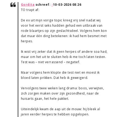
Gordita
schreef:
↑
10-03-2026 08:26
TO trapt af:
De ex uit mijn vorige topic kreeg vrij snel nadat wij
voor het eerst seks hadden gehad een uitbraak van
rode blaartjes op zijn geslachtsdeel. Volgens hem kon
dat maar één ding betekenen: ik had hem besmet met
herpes.
Ik wist vrij zeker dat ik geen herpes of andere soa had,
maar om het uit te sluiten heb ik me toch laten testen.
Test was – niet verrassend – negatief.
Maar volgens hem klopte die test niet en moest ik
bloed laten prikken. Dat heb ik geweigerd.
Vervolgens twee weken lang drama: boos, verwijten,
zich zorgen maken over zijn gezondheid, naar de
huisarts gaan, het hele pakket.
Uiteindelijk kwam de aap uit de mouw: hij bleek al
jaren eerder herpes te hebben opgelopen.