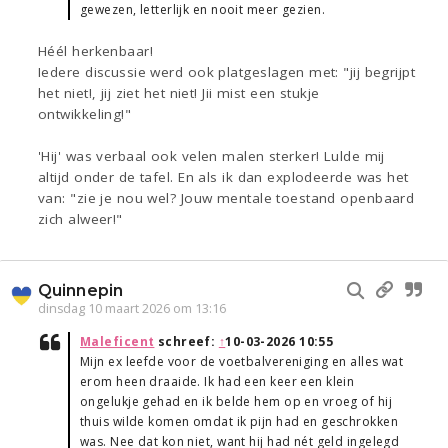
gewezen, letterlijk en nooit meer gezien.
Héél herkenbaar!
Iedere discussie werd ook platgeslagen met: "jij begrijpt
het niet!, jij ziet het niet! Jii mist een stukje
ontwikkeling!"
'Hij' was verbaal ook velen malen sterker! Lulde mij
altijd onder de tafel. En als ik dan explodeerde was het
van: "zie je nou wel? Jouw mentale toestand openbaard
zich alweer!"
Quinnepin
dinsdag 10 maart 2026 om 13:16
Maleficent
schreef:
↑
10-03-2026 10:55
Mijn ex leefde voor de voetbalvereniging en alles wat
erom heen draaide. Ik had een keer een klein
ongelukje gehad en ik belde hem op en vroeg of hij
thuis wilde komen omdat ik pijn had en geschrokken
was. Nee dat kon niet, want hij had nét geld ingelegd