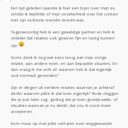
Sport
Contact
Viva zoekt
Aangeboden
Een tijd geleden opende ik hier een topic over mijn ex,
Gevraagd
Horen
Doen
Zien
omdat ik twijfelde of mijn onzekerheid over het contact
Lezen
met zijn ex/beste vriendin terecht was.
Tegenwoordig heb ik een geweldige partner en heb ik
ontdekt dat relaties ook gewoon fijn en rustig kunnen
zijn
Soms denk ik nog wel eens terug aan mijn vorige
relatie, aan andere exen, en aan bepaalde situaties. En
dan vraag ik me echt af: waarom heb ik dat eigenlijk
ooit normaal gevonden?
Zijn er dingen uit eerdere relaties waarvan je achteraf
denkt: waarom pikte ik dat toen eigenlijk? Rode vlaggen
die je pas later zag, gedrag dat je toen goedpraatte, of
situaties waarvan je nu denkt: dat zou ik nooit meer
accepteren.
Kom maar op met jullie verhalen over weggewaaide