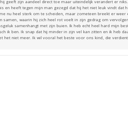
ij geeft zijn aandeel direct toe maar uiteindelijk verandert er nik
uis en heeft tegen mijn man gezegd dat hij het niet leuk vindt dat h
el me nu heel sterk om te scheiden, maar zometeen breekt er weer 
samen, waarin hij zich heel rot voelt in zijn gedrag om vervolgen
nsgeluk samenhangt met zijn buien. Ik heb echt heel hard mijn bes
ch ik ben. Ik snap dat hij minder in zijn vel kan zitten en ik heb 
t het niet meer. Ik wil vooral het beste voor ons kind, die verdient