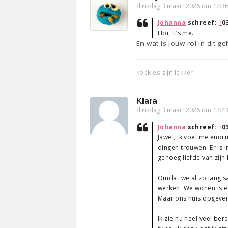
dinsdag 3 maart 2026 om 12:3
Johanna
schreef:
↑
0
Hoi, it’s me.
En wat is jouw rol in dit ge
koekies zijn lekker
Klara
dinsdag 3 maart 2026 om 12:4
Johanna
schreef:
↑
0
Jawel, ik voel me enorm
dingen trouwen. Er is 
genoeg liefde van zijn 
Omdat we al zo lang s
werken. We wonen is ee
Maar ons huis opgeven
Ik zie nu heel veel be