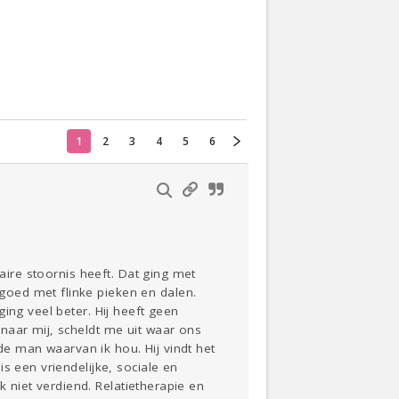
Actueel
Oekraïne
1
2
3
4
5
6
Thuis
Klussen
Lezen
aire stoornis heeft. Dat ging met
oed met flinke pieken en dalen.
ing veel beter. Hij heeft geen
naar mij, scheldt me uit waar ons
 de man waarvan ik hou. Hij vindt het
s een vriendelijke, sociale en
k niet verdiend. Relatietherapie en