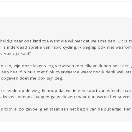
6
uldig naar ons kind toe want die wil niet dat we scheiden. Dit is z
 is inderdaad sprake van rapid cycling. Ik begrijp ook niet waarom
de van zijn kant?
 zijn, zijn onze levens erg verweven met elkaar. Ik heb best ee
een heel fijn huis met flink overwaarde waardoor ik denk wel iet
s opgeven doet me ook pijn zeg.
en ellende op de weg. Ik hoop dat we in een soort van vriendschap k
traks veel vriendschappen ga verliezen maar dan waren het sowieso
s toch al zo gevoelig en staat aan het begin van de pubertijd. Het 