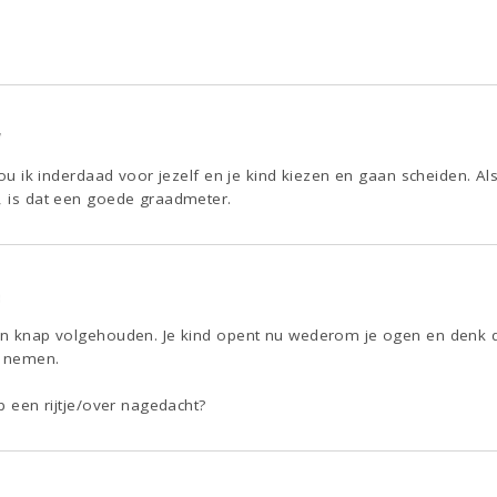
7
 zou ik inderdaad voor jezelf en je kind kiezen en gaan scheiden. Als
t, is dat een goede graadmeter.
3
 en knap volgehouden. Je kind opent nu wederom je ogen en denk 
e nemen.
op een rijtje/over nagedacht?