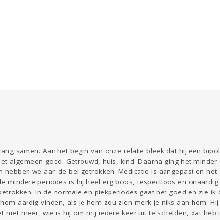
ld & Recht
Reizen
Seks
Gezondheid
Coronavirus
Overig
COVID-19
Kinderen
Digi
Eten
Mode &
Zwanger
Psyche
Beauty
Viva zoekt
Aangeboden
Gevraagd
Horen
Doen
Zien
9
l lang samen. Aan het begin van onze relatie bleek dat hij een bipol
t algemeen goed. Getrouwd, huis, kind. Daarna ging het minder g
en hebben we aan de bel getrokken. Medicatie is aangepast en het g
e mindere periodes is hij heel erg boos, respectloos en onaardig 
et betrokken. In de normale en piekperiodes gaat het goed en zie ik
hem aardig vinden, als je hem zou zien merk je niks aan hem. Hij i
 niet meer, wie is hij om mij iedere keer uit te schelden, dat heb i