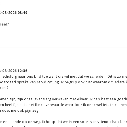
6
3-03-2026 08:49
heel?
3
3-03-2026 12:36
 schuldig naar ons kind toe want die wil niet dat we scheiden. Dit is zo n
inderdaad sprake van rapid cycling. Ik begrijp ook niet waarom dit iedere 
kant?
amen zijn, zijn onze levens erg verweven met elkaar. Ik heb best een goe
n heel fijn huis met flink overwaarde waardoor ik denk wel iets te kunnen
 doet me ook pijn zeg.
ren en ellende op de weg. Ik hoop dat we in een soort van vriendschap kunne