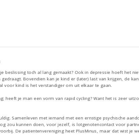
8
e je beslissing toch al lang gemaakt? Ook in depressie hoeft het nie
gedraagt. Bovendien kan je kind er (later) last van krijgen, de kan
al voor kind is het verstandiger om uit elkaar te gaan.
; heeft je man een vorm van rapid cycling? Want het is zeer uitzo
chuldig. Samenleven met iemand met een ernstige psychische aandoe
 nog zou kunnen doen, voor jezelf, is lotgenotencontact voor part
orbij. De patientenvereniging heet PlusMinus, maar dat wist je well