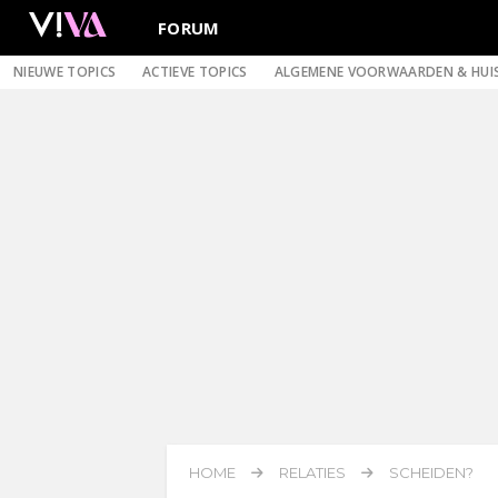
FORUM
NIEUWE TOPICS
ACTIEVE TOPICS
ALGEMENE VOORWAARDEN & HUI
HOME
RELATIES
SCHEIDEN?