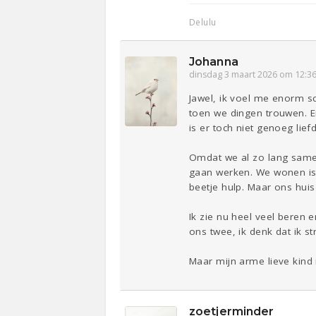
Delulu
Johanna
dinsdag 3 maart 2026 om 12:3
Jawel, ik voel me enorm sch
toen we dingen trouwen. Er
is er toch niet genoeg lief
Omdat we al zo lang samen
gaan werken. We wonen is 
beetje hulp. Maar ons hui
Ik zie nu heel veel beren 
ons twee, ik denk dat ik s
Maar mijn arme lieve kind i
zoetjerminder