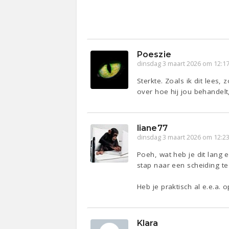
Poeszie
dinsdag 3 maart 2026 om 12:1
Sterkte. Zoals ik dit lees,
over hoe hij jou behandel
liane77
dinsdag 3 maart 2026 om 12:2
Poeh, wat heb je dit lang
stap naar een scheiding t
Heb je praktisch al e.e.a. 
Klara