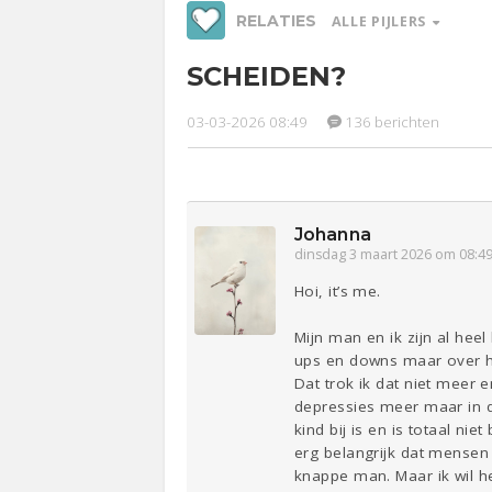
RELATIES
ALLE PIJLERS
SCHEIDEN?
Werk &
Ge
Studie
03-03-2026 08:49
136 berichten
Relaties
Entertainment
Lijf & Lijn
Sport
Contact
Johanna
dinsdag 3 maart 2026 om 08:4
Hoi, it’s me.
Mijn man en ik zijn al hee
ups en downs maar over he
Dat trok ik dat niet meer 
depressies meer maar in d
kind bij is en is totaal ni
erg belangrijk dat mensen 
knappe man. Maar ik wil het