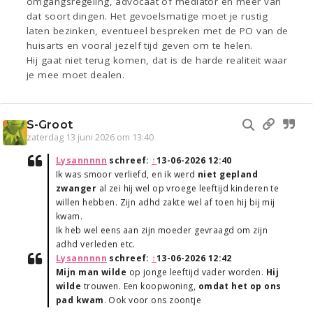
omgangsregeling, advocaat of mediator en meer van
dat soort dingen. Het gevoelsmatige moet je rustig
laten bezinken, eventueel bespreken met de PO van de
huisarts en vooral jezelf tijd geven om te helen.
Hij gaat niet terug komen, dat is de harde realiteit waar
je mee moet dealen.
S-Groot
zaterdag 13 juni 2026 om 13:40
Lysannnnn
schreef:
↑
13-06-2026 12:40
Ik was smoor verliefd, en ik werd
niet gepland
zwanger
al zei hij wel op vroege leeftijd kinderen te
willen hebben. Zijn adhd zakte wel af toen hij bij mij
kwam.
Ik heb wel eens aan zijn moeder gevraagd om zijn
adhd verleden etc.
Lysannnnn
schreef:
↑
13-06-2026 12:42
Mijn man wilde
op jonge leeftijd vader worden.
Hij
wilde
trouwen. Een koopwoning,
omdat het op ons
pad kwam
. Ook voor ons zoontje