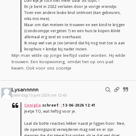
Dan kijk je toch niet meer daar dit topic ?
En je bent in 2022 verlaten door je vorige vriendje.
Toen een andere leuke knul ontmoet (kan gebeuren,
niks mis mee).
Maar om dan meteen te trouwen en een kind te krijgen
(condoompje vergeten ?) en een huis te kopen klinkt
allemaal erg snel en overhaast.
Ik snap wel van je (ex-)vriend dat hij nog niet toe is aan
koophuis + kindje bij nader inzien.
Mijn man wilde op jonge leeftijd vader worden. Hij wilde
trouwen. Een koopwoning, omdat het op ons pad
kwam. Ook voor ons zoontje
Lysannnnn
zaterdag 13 juni 2026 om 12:43
Coniglio
schreef:
↑
13-06-2026 12:41
Jeetje TO, wat heftig voor je.
Laat de botte reacties lekker naast je liggen hoor. Nee,
de openingspost verwijderen mag niet en er zijn
mensen die dat Heeel Erg vinden als je dat wel doet.