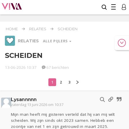
HOME
RELATIES
SCHEIDEN
RELATIES
ALLE PIJLERS
SCHEIDEN
13-06-2026 10:37
67 berichten
Werk & Studie
Geld & Recht
Reizen
1
2
3
Relaties
Seks
Gezondheid
Coronavirus
Overig
COVID-19
Lysannnnn
Actueel
Oekraïne
Entertainment
Lijf & Lijn
zaterdag 13 juni 2026 om 10:37
Kinderen
Digi
Eten
Mode & Beauty
Mijn man heeft mij gisteren verteld dat hij van mij wilt
Zwanger
Psyche
Thuis
Klussen
scheiden. Wij zijn sinds okt 2023 samen. Hebbeb een
zoontje van net 1 en zijn getrouwd in maart 2025.
Sport
Contact
Viva zoekt
Aangeboden