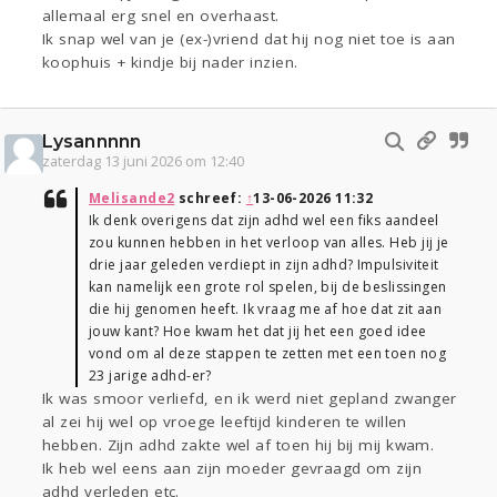
allemaal erg snel en overhaast.
Ik snap wel van je (ex-)vriend dat hij nog niet toe is aan
koophuis + kindje bij nader inzien.
Lysannnnn
zaterdag 13 juni 2026 om 12:40
Melisande2
schreef:
↑
13-06-2026 11:32
Ik denk overigens dat zijn adhd wel een fiks aandeel
zou kunnen hebben in het verloop van alles. Heb jij je
drie jaar geleden verdiept in zijn adhd? Impulsiviteit
kan namelijk een grote rol spelen, bij de beslissingen
die hij genomen heeft. Ik vraag me af hoe dat zit aan
jouw kant? Hoe kwam het dat jij het een goed idee
vond om al deze stappen te zetten met een toen nog
23 jarige adhd-er?
Ik was smoor verliefd, en ik werd niet gepland zwanger
al zei hij wel op vroege leeftijd kinderen te willen
hebben. Zijn adhd zakte wel af toen hij bij mij kwam.
Ik heb wel eens aan zijn moeder gevraagd om zijn
adhd verleden etc.