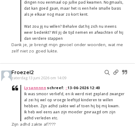
dingen nou eenmaal op jullie pad kwamen. Nogmaals,
dat kan goed gaan, maar het is een hele smalle basis
als je elkaar nog maar zo kort kent.
Wat zou jij nu willen? Behalve dat hij zich nu ineens
weer bedenkt? Wil jij de tijd nemen en afwachten of hij
dan verdere stappen
Dank je, je brengt mijn gevoel onder woorden, wat me
zelf niet zo goed lukte.
Froezel2
zaterdag 13 juni 2026 om 14:09
Lysannnnn
schreef:
↑
13-06-2026 12:40
Ik was smoor verliefd, en ik werd niet gepland zwanger
al zei hij wel op vroege leeftijd kinderen te willen
hebben. Zijn adhd zakte wel af toen hij bij mij kwam.
Ik heb wel eens aan zijn moeder gevraagd om zijn
adhd verleden etc.
Zijn adhd zakte af????