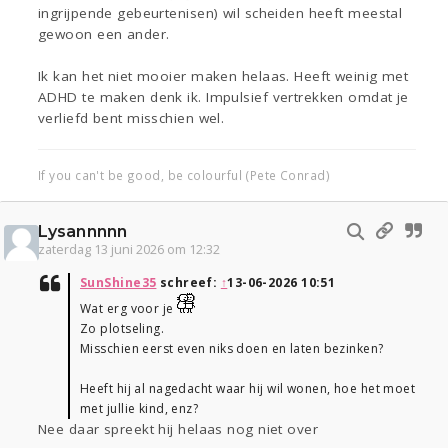
ingrijpende gebeurtenisen) wil scheiden heeft meestal
gewoon een ander.
Ik kan het niet mooier maken helaas. Heeft weinig met
ADHD te maken denk ik. Impulsief vertrekken omdat je
verliefd bent misschien wel.
If you can't be good, be colourful (Pete Conrad)
Lysannnnn
zaterdag 13 juni 2026 om 12:32
SunShine35
schreef:
↑
13-06-2026 10:51
Wat erg voor je
Zo plotseling.
Misschien eerst even niks doen en laten bezinken?
Heeft hij al nagedacht waar hij wil wonen, hoe het moet
met jullie kind, enz?
Nee daar spreekt hij helaas nog niet over