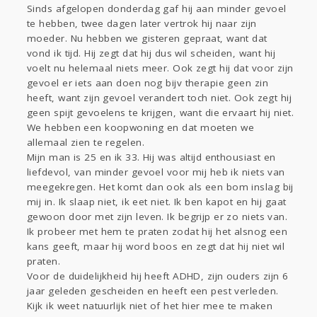
Sinds afgelopen donderdag gaf hij aan minder gevoel
Gevraagd
Horen
Doen
Zien
te hebben, twee dagen later vertrok hij naar zijn
Lezen
moeder. Nu hebben we gisteren gepraat, want dat
vond ik tijd. Hij zegt dat hij dus wil scheiden, want hij
voelt nu helemaal niets meer. Ook zegt hij dat voor zijn
gevoel er iets aan doen nog bijv therapie geen zin
heeft, want zijn gevoel verandert toch niet. Ook zegt hij
geen spijt gevoelens te krijgen, want die ervaart hij niet.
We hebben een koopwoning en dat moeten we
allemaal zien te regelen.
Mijn man is 25 en ik 33. Hij was altijd enthousiast en
liefdevol, van minder gevoel voor mij heb ik niets van
meegekregen. Het komt dan ook als een bom inslag bij
mij in. Ik slaap niet, ik eet niet. Ik ben kapot en hij gaat
gewoon door met zijn leven. Ik begrijp er zo niets van.
Ik probeer met hem te praten zodat hij het alsnog een
kans geeft, maar hij word boos en zegt dat hij niet wil
praten.
Voor de duidelijkheid hij heeft ADHD, zijn ouders zijn 6
jaar geleden gescheiden en heeft een pest verleden.
Kijk ik weet natuurlijk niet of het hier mee te maken