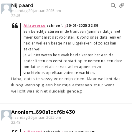
Nijlpaard
maandag 20 januari 2025 om
22:45
Attraverso
schreef:
↑
20-01-2025 22:39
Een berichtje sturen in de trant van ‘jammer dat je niet
meer komt met dat voorstel, ik vond onze date leuk en
had er wel een beetje naar uitgekeken’ of zoiets kan
zeker wel.
Je wil niet weten hoe vaak beide kanten het aan de
ander lieten om eerst contact op te nemen na een date
omdat ze niet als eerste willen appen en zo
vruchteloos op elkaar zaten te wachten.
Haha, dat is te sassy voor mijn doen. Maar wellicht dat
ik nog wanhopig een berichtje achteraan stuur want
wellicht was ik niet duidelijk genoeg.
Anoniem_698a1dcf6b430
maandag 20 januari 2025 om
22:48