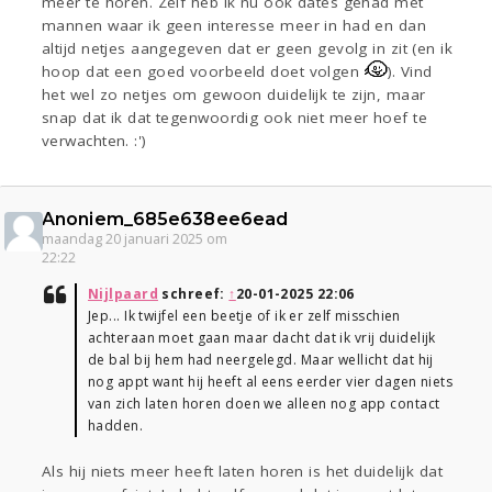
meer te horen. Zelf heb ik nu ook dates gehad met
mannen waar ik geen interesse meer in had en dan
altijd netjes aangegeven dat er geen gevolg in zit (en ik
hoop dat een goed voorbeeld doet volgen
). Vind
het wel zo netjes om gewoon duidelijk te zijn, maar
snap dat ik dat tegenwoordig ook niet meer hoef te
verwachten. :')
Anoniem_685e638ee6ead
maandag 20 januari 2025 om
22:22
Nijlpaard
schreef:
↑
20-01-2025 22:06
Jep... Ik twijfel een beetje of ik er zelf misschien
achteraan moet gaan maar dacht dat ik vrij duidelijk
de bal bij hem had neergelegd. Maar wellicht dat hij
nog appt want hij heeft al eens eerder vier dagen niets
van zich laten horen doen we alleen nog app contact
hadden.
Als hij niets meer heeft laten horen is het duidelijk dat