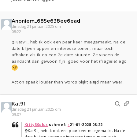
Anoniem_685e638ee6ead
dinsdag 21 januari 2025 om
08:22
@Kat91, heb ik ook een paar keer meegemaakt. Na de
date blijven appen en interesse tonen, maar toch
afhaken als ik op een 2e date stuurde. Ze vinden de
aandacht dan gewoon fijn, goed voor het (fragiele) ego
Action speak louder than words blijkt altijd maar weer.
Kat91
dinsdag 21 januari 2025 om
09:07
Kitty30plus
schreef:
↑
21-01-2025 08:22
@Kat91, heb ik ook een paar keer meegemaakt. Na de
date blijven appen en interesse tonen, maar toch