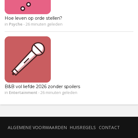
Hoe leven op orde stellen?
in
Psyche
-
26 minuten geleden
B&B vol liefde 2026 zonder spoilers
in
Entertainment
-
26 minuten geleden
ALGEMENE VOORWAARDEN
HUISREGELS
CONTACT