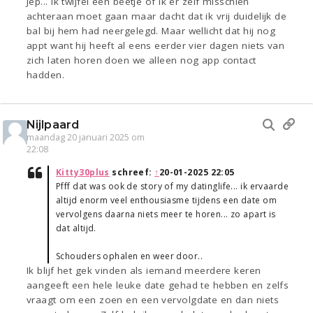
Jep... Ik twijfel een beetje of ik er zelf misschien
achteraan moet gaan maar dacht dat ik vrij duidelijk de
bal bij hem had neergelegd. Maar wellicht dat hij nog
appt want hij heeft al eens eerder vier dagen niets van
zich laten horen doen we alleen nog app contact
hadden.
Nijlpaard
maandag 20 januari 2025 om
22:08
Kitty30plus
schreef:
↑
20-01-2025 22:05
Pfff dat was ook de story of my datinglife... ik ervaarde
altijd enorm veel enthousiasme tijdens een date om
vervolgens daarna niets meer te horen... zo apart is
dat altijd.
Schouders ophalen en weer door..
Ik blijf het gek vinden als iemand meerdere keren
aangeeft een hele leuke date gehad te hebben en zelfs
vraagt om een zoen en een vervolgdate en dan niets