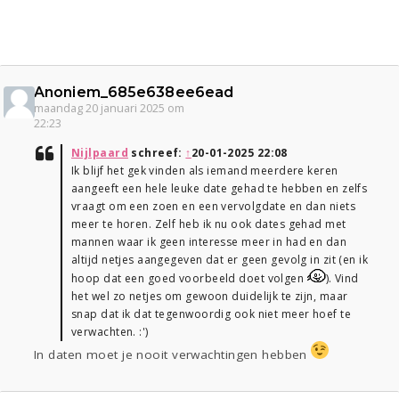
Anoniem_685e638ee6ead
maandag 20 januari 2025 om
22:23
Nijlpaard
schreef:
↑
20-01-2025 22:08
Ik blijf het gek vinden als iemand meerdere keren
aangeeft een hele leuke date gehad te hebben en zelfs
vraagt om een zoen en een vervolgdate en dan niets
meer te horen. Zelf heb ik nu ook dates gehad met
mannen waar ik geen interesse meer in had en dan
altijd netjes aangegeven dat er geen gevolg in zit (en ik
hoop dat een goed voorbeeld doet volgen
). Vind
het wel zo netjes om gewoon duidelijk te zijn, maar
snap dat ik dat tegenwoordig ook niet meer hoef te
verwachten. :')
In daten moet je nooit verwachtingen hebben