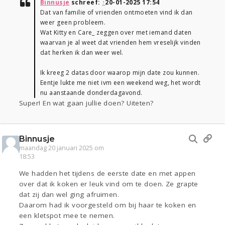
Binnusje
schreef:
↑
20-01-2025 17:54
Dat van familie of vrienden ontmoeten vind ik dan
weer geen probleem.
Wat Kitty en Care_ zeggen over met iemand daten
waarvan je al weet dat vrienden hem vreselijk vinden
dat herken ik dan weer wel.
Ik kreeg 2 datas door waarop mijn date zou kunnen.
Eentje lukte me niet ivm een weekend weg, het wordt
nu aanstaande donderdagavond.
Super! En wat gaan jullie doen? Uiteten?
Binnusje
maandag 20 januari 2025 om
18:53
We hadden het tijdens de eerste date en met appen
over dat ik koken er leuk vind om te doen. Ze grapte
dat zij dan wel ging afruimen.
Daarom had ik voorgesteld om bij haar te koken en
een kletspot mee te nemen.