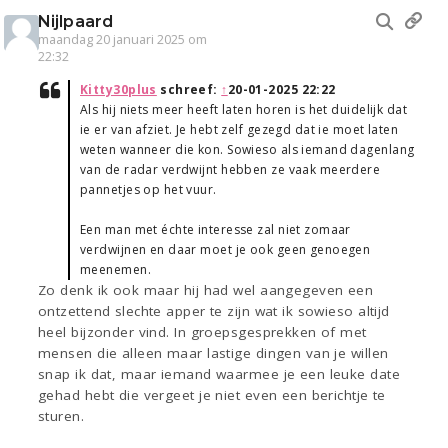
Nijlpaard
maandag 20 januari 2025 om
22:32
Kitty30plus
schreef:
↑
20-01-2025 22:22
Als hij niets meer heeft laten horen is het duidelijk dat
ie er van afziet. Je hebt zelf gezegd dat ie moet laten
weten wanneer die kon. Sowieso als iemand dagenlang
van de radar verdwijnt hebben ze vaak meerdere
pannetjes op het vuur.
Een man met échte interesse zal niet zomaar
verdwijnen en daar moet je ook geen genoegen
meenemen.
Zo denk ik ook maar hij had wel aangegeven een
ontzettend slechte apper te zijn wat ik sowieso altijd
heel bijzonder vind. In groepsgesprekken of met
mensen die alleen maar lastige dingen van je willen
snap ik dat, maar iemand waarmee je een leuke date
gehad hebt die vergeet je niet even een berichtje te
sturen.