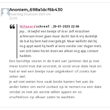
Anoniem_698a1dcf6b430
maandag 20 januari 2025 om
22:39
Nijlpaard
schreef:
↑
20-01-2025 22:06
Jep... Ik twijfel een beetje of ik er zelf misschien
achteraan moet gaan maar dacht dat ik vrij duidelijk
de bal bij hem had neergelegd. Maar wellicht dat hij
nog appt want hij heeft al eens eerder vier dagen niets
van zich laten horen doen we alleen nog app contact
hadden.
Een berichtje sturen in de trant van ‘jammer dat je niet
meer komt met dat voorstel, ik vond onze date leuk en
had er wel een beetje naar uitgekeken’ of zoiets kan
zeker wel.
Je wil niet weten hoe vaak beide kanten het aan de
ander lieten om eerst contact op te nemen na een date
omdat ze niet als eerste willen appen en zo
vruchteloos op elkaar zaten te wachten.