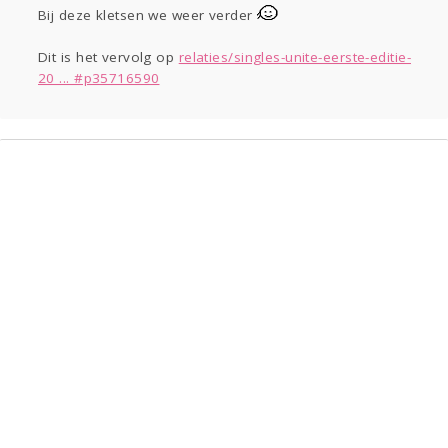
Sport
Contact
Viva zoekt
Aangeboden
Bij deze kletsen we weer verder
Gevraagd
Horen
Doen
Zien
Dit is het vervolg op
relaties/singles-unite-eerste-editie-
Lezen
20 ... #p35716590