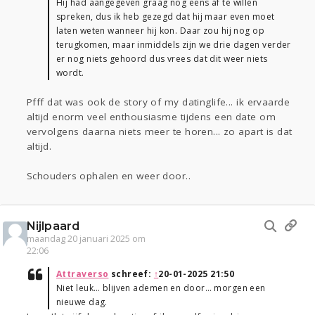
Hij had aangegeven graag nog eens af te willen
spreken, dus ik heb gezegd dat hij maar even moet
laten weten wanneer hij kon. Daar zou hij nog op
terugkomen, maar inmiddels zijn we drie dagen verder
er nog niets gehoord dus vrees dat dit weer niets
wordt.
Pfff dat was ook de story of my datinglife... ik ervaarde
altijd enorm veel enthousiasme tijdens een date om
vervolgens daarna niets meer te horen... zo apart is dat
altijd.
Schouders ophalen en weer door..
Nijlpaard
maandag 20 januari 2025 om
22:06
Attraverso
schreef:
↑
20-01-2025 21:50
Niet leuk… blijven ademen en door… morgen een
nieuwe dag.