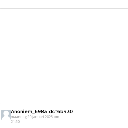
Anoniem_698a1dcf6b430
maandag 20 januari 2025 om
21:50