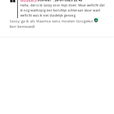
Nijlpaard
schreef:
↑
20-01-2025 22:45
Haha, dat is te sassy voor mijn doen. Maar wellicht dat
ik nog wanhopig een berichtje achteraan stuur want
wellicht was ik niet duidelijk genoeg.
Sassy ga ik als Vlaamse eens moeten Googelen
Ben benieuwd!