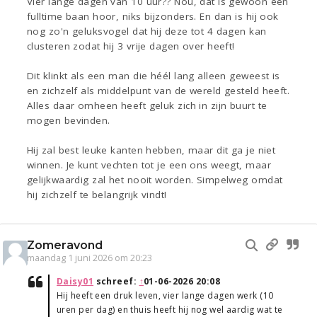
Vier lange dagen van 10 uur?? Nou, dat is gewoon een
fulltime baan hoor, niks bijzonders. En dan is hij ook
nog zo'n geluksvogel dat hij deze tot 4 dagen kan
clusteren zodat hij 3 vrije dagen over heeft!
Dit klinkt als een man die héél lang alleen geweest is
en zichzelf als middelpunt van de wereld gesteld heeft.
Alles daar omheen heeft geluk zich in zijn buurt te
mogen bevinden.
Hij zal best leuke kanten hebben, maar dit ga je niet
winnen. Je kunt vechten tot je een ons weegt, maar
gelijkwaardig zal het nooit worden. Simpelweg omdat
hij zichzelf te belangrijk vindt!
Zomeravond
maandag 1 juni 2026 om 20:23
Daisy01
schreef:
↑
01-06-2026 20:08
Hij heeft een druk leven, vier lange dagen werk (10
uren per dag) en thuis heeft hij nog wel aardig wat te