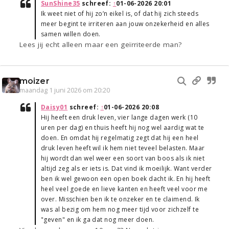
SunShine35
schreef:
↑
01-06-2026 20:01
Ik weet niet of hij zo’n eikel is, of dat hij zich steeds
meer begint te irriteren aan jouw onzekerheid en alles
samen willen doen.
Lees jij echt alleen maar een geïrriteerde man?
moizer
maandag 1 juni 2026 om 20:20
Daisy01
schreef:
↑
01-06-2026 20:08
Hij heeft een druk leven, vier lange dagen werk (10
uren per dag) en thuis heeft hij nog wel aardig wat te
doen. En omdat hij regelmatig zegt dat hij een heel
druk leven heeft wil ik hem niet teveel belasten. Maar
hij wordt dan wel weer een soort van boos als ik niet
altijd zeg als er iets is. Dat vind ik moeilijk. Want verder
ben ik wel gewoon een open boek dacht ik. En hij heeft
heel veel goede en lieve kanten en heeft veel voor me
over. Misschien ben ik te onzeker en te claimend. Ik
was al bezig om hem nog meer tijd voor zichzelf te
"geven" en ik ga dat nog meer doen.