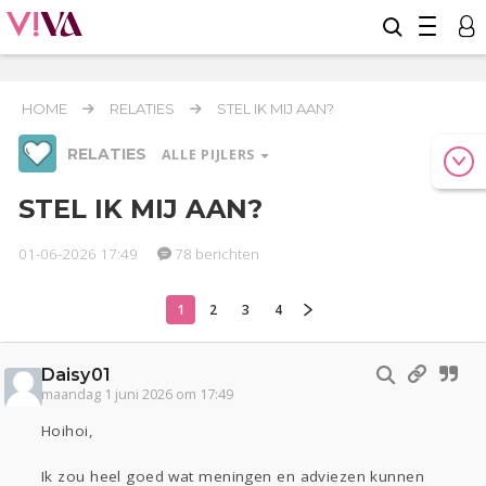
HOME
RELATIES
STEL IK MIJ AAN?
RELATIES
ALLE PIJLERS
STEL IK MIJ AAN?
01-06-2026 17:49
78 berichten
Werk & Studie
Geld & Recht
Reizen
1
2
3
4
Relaties
Seks
Gezondheid
Coronavirus
Overig
COVID-19
Daisy01
Actueel
Oekraïne
Entertainment
Lijf & Lijn
maandag 1 juni 2026 om 17:49
Kinderen
Digi
Eten
Mode & Beauty
Hoihoi,
Zwanger
Psyche
Thuis
Klussen
Ik zou heel goed wat meningen en adviezen kunnen
Sport
Contact
Viva zoekt
Aangeboden