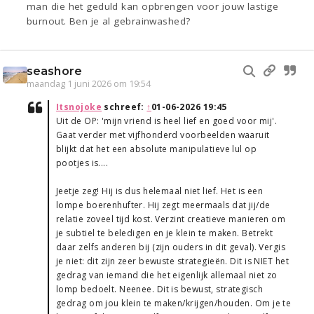
man die het geduld kan opbrengen voor jouw lastige
burnout. Ben je al gebrainwashed?
seashore
maandag 1 juni 2026 om 19:54
Itsnojoke
schreef:
↑
01-06-2026 19:45
Uit de OP: 'mijn vriend is heel lief en goed voor mij'.
Gaat verder met vijfhonderd voorbeelden waaruit
blijkt dat het een absolute manipulatieve lul op
pootjes is....
Jeetje zeg! Hij is dus helemaal niet lief. Het is een
lompe boerenhufter. Hij zegt meermaals dat jij/de
relatie zoveel tijd kost. Verzint creatieve manieren om
je subtiel te beledigen en je klein te maken. Betrekt
daar zelfs anderen bij (zijn ouders in dit geval). Vergis
je niet: dit zijn zeer bewuste strategieën. Dit is NIET het
gedrag van iemand die het eigenlijk allemaal niet zo
lomp bedoelt. Neenee. Dit is bewust, strategisch
gedrag om jou klein te maken/krijgen/houden. Om je te