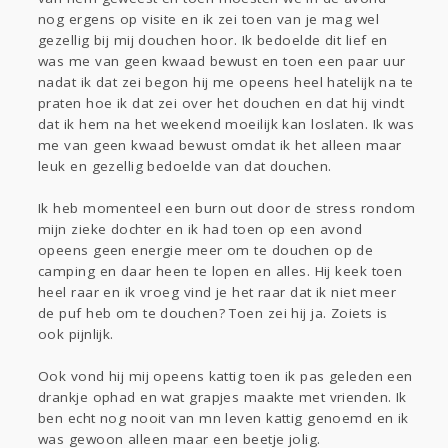
nog ergens op visite en ik zei toen van je mag wel
gezellig bij mij douchen hoor. Ik bedoelde dit lief en
was me van geen kwaad bewust en toen een paar uur
nadat ik dat zei begon hij me opeens heel hatelijk na te
praten hoe ik dat zei over het douchen en dat hij vindt
dat ik hem na het weekend moeilijk kan loslaten. Ik was
me van geen kwaad bewust omdat ik het alleen maar
leuk en gezellig bedoelde van dat douchen.
Ik heb momenteel een burn out door de stress rondom
mijn zieke dochter en ik had toen op een avond
opeens geen energie meer om te douchen op de
camping en daar heen te lopen en alles. Hij keek toen
heel raar en ik vroeg vind je het raar dat ik niet meer
de puf heb om te douchen? Toen zei hij ja. Zoiets is
ook pijnlijk.
Ook vond hij mij opeens kattig toen ik pas geleden een
drankje ophad en wat grapjes maakte met vrienden. Ik
ben echt nog nooit van mn leven kattig genoemd en ik
was gewoon alleen maar een beetje jolig.