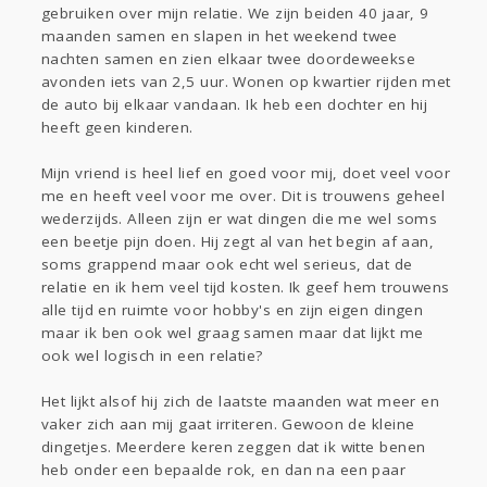
gebruiken over mijn relatie. We zijn beiden 40 jaar, 9
Gevraagd
Horen
Doen
Zien
maanden samen en slapen in het weekend twee
Lezen
nachten samen en zien elkaar twee doordeweekse
avonden iets van 2,5 uur. Wonen op kwartier rijden met
de auto bij elkaar vandaan. Ik heb een dochter en hij
heeft geen kinderen.
Mijn vriend is heel lief en goed voor mij, doet veel voor
me en heeft veel voor me over. Dit is trouwens geheel
wederzijds. Alleen zijn er wat dingen die me wel soms
een beetje pijn doen. Hij zegt al van het begin af aan,
soms grappend maar ook echt wel serieus, dat de
relatie en ik hem veel tijd kosten. Ik geef hem trouwens
alle tijd en ruimte voor hobby's en zijn eigen dingen
maar ik ben ook wel graag samen maar dat lijkt me
ook wel logisch in een relatie?
Het lijkt alsof hij zich de laatste maanden wat meer en
vaker zich aan mij gaat irriteren. Gewoon de kleine
dingetjes. Meerdere keren zeggen dat ik witte benen
heb onder een bepaalde rok, en dan na een paar