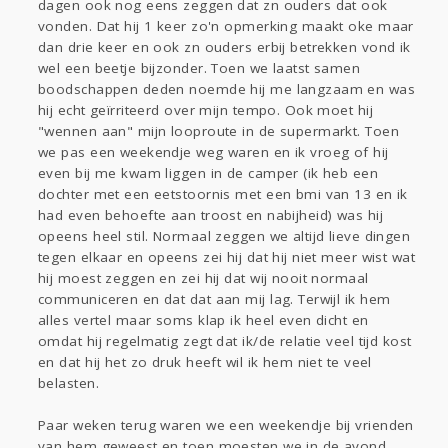
dagen ook nog eens zeggen dat zn ouders dat ook
vonden. Dat hij 1 keer zo'n opmerking maakt oke maar
dan drie keer en ook zn ouders erbij betrekken vond ik
wel een beetje bijzonder. Toen we laatst samen
boodschappen deden noemde hij me langzaam en was
hij echt geïrriteerd over mijn tempo. Ook moet hij
"wennen aan" mijn looproute in de supermarkt. Toen
we pas een weekendje weg waren en ik vroeg of hij
even bij me kwam liggen in de camper (ik heb een
dochter met een eetstoornis met een bmi van 13 en ik
had even behoefte aan troost en nabijheid) was hij
opeens heel stil. Normaal zeggen we altijd lieve dingen
tegen elkaar en opeens zei hij dat hij niet meer wist wat
hij moest zeggen en zei hij dat wij nooit normaal
communiceren en dat dat aan mij lag. Terwijl ik hem
alles vertel maar soms klap ik heel even dicht en
omdat hij regelmatig zegt dat ik/de relatie veel tijd kost
en dat hij het zo druk heeft wil ik hem niet te veel
belasten.
Paar weken terug waren we een weekendje bij vrienden
van hem geweest en toen moesten we in de avond