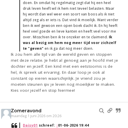
doen. En omdat hij regelmatig zegt dat hij een heel
druk leven heeft wil ik hem niet teveel belasten. Maar
hij wordt dan wel weer een soort van boos als ik niet
altijd zeg als er iets is. Dat vind ik moeilijk. Want verder
ben ik wel gewoon een open boek dacht ik. En hij heeft
heel veel goede en lieve kanten en heeft veel voor me
over. Misschien ben ik te onzeker en te claimend.
Ik
was al bezig om hem nog meer tijd voor zichzelf
te "geven"
en ik ga dat nog meer doen.
Ik zou hem alle tijd van de wereld geven en stoppen
met deze relatie. Je hebt al genoeg aan je hoofd met je
dochter en jezelf. Een kind met een eetstoornis is de
hel, ik spreek uit ervaring. En daar loop je ook al
constant op eieren waarschijnlijk. Je vriend zou je
moeten steunen ipv je leven nog moeilijker te maken.
Kies voor jezelf en stop hiermee!
Zomeravond
maandag 1 juni 2026 om 20:26
Daisy01
schreef:
↑
01-06-2026 19:44