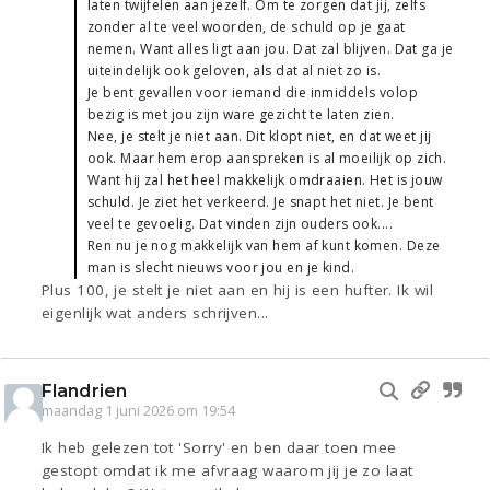
laten twijfelen aan jezelf. Om te zorgen dat jij, zelfs
zonder al te veel woorden, de schuld op je gaat
nemen. Want alles ligt aan jou. Dat zal blijven. Dat ga je
uiteindelijk ook geloven, als dat al niet zo is.
Je bent gevallen voor iemand die inmiddels volop
bezig is met jou zijn ware gezicht te laten zien.
Nee, je stelt je niet aan. Dit klopt niet, en dat weet jij
ook. Maar hem erop aanspreken is al moeilijk op zich.
Want hij zal het heel makkelijk omdraaien. Het is jouw
schuld. Je ziet het verkeerd. Je snapt het niet. Je bent
veel te gevoelig. Dat vinden zijn ouders ook....
Ren nu je nog makkelijk van hem af kunt komen. Deze
man is slecht nieuws voor jou en je kind.
Plus 100, je stelt je niet aan en hij is een hufter. Ik wil
eigenlijk wat anders schrijven...
Flandrien
maandag 1 juni 2026 om 19:54
Ik heb gelezen tot 'Sorry' en ben daar toen mee
gestopt omdat ik me afvraag waarom jij je zo laat