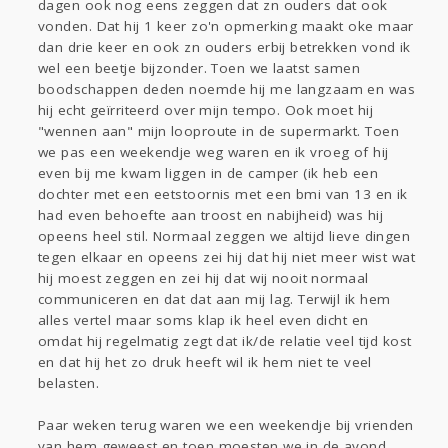
dagen ook nog eens zeggen dat zn ouders dat ook
vonden. Dat hij 1 keer zo'n opmerking maakt oke maar
dan drie keer en ook zn ouders erbij betrekken vond ik
wel een beetje bijzonder. Toen we laatst samen
boodschappen deden noemde hij me langzaam en was
hij echt geïrriteerd over mijn tempo. Ook moet hij
"wennen aan" mijn looproute in de supermarkt. Toen
we pas een weekendje weg waren en ik vroeg of hij
even bij me kwam liggen in de camper (ik heb een
dochter met een eetstoornis met een bmi van 13 en ik
had even behoefte aan troost en nabijheid) was hij
opeens heel stil. Normaal zeggen we altijd lieve dingen
tegen elkaar en opeens zei hij dat hij niet meer wist wat
hij moest zeggen en zei hij dat wij nooit normaal
communiceren en dat dat aan mij lag. Terwijl ik hem
alles vertel maar soms klap ik heel even dicht en
omdat hij regelmatig zegt dat ik/de relatie veel tijd kost
en dat hij het zo druk heeft wil ik hem niet te veel
belasten.
Paar weken terug waren we een weekendje bij vrienden
van hem geweest en toen moesten we in de avond