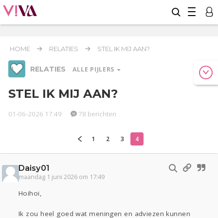
HOME
RELATIES
STEL IK MIJ AAN?
RELATIES
ALLE PIJLERS
STEL IK MIJ AAN?
01-06-2026 17:49
78 berichten
Werk & Studie
Geld & Recht
Reizen
1
2
3
4
Relaties
Seks
Gezondheid
Coronavirus
COVID-19
Daisy01
maandag 1 juni 2026 om 17:49
Overig
Hoihoi,
Actueel
Oekraïne
Entertainment
Lijf & Lijn
Digi
Eten
Mode & Beauty
Ik zou heel goed wat meningen en adviezen kunnen