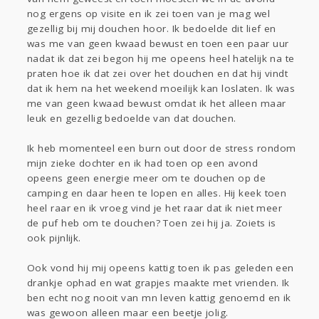
nog ergens op visite en ik zei toen van je mag wel
gezellig bij mij douchen hoor. Ik bedoelde dit lief en
was me van geen kwaad bewust en toen een paar uur
nadat ik dat zei begon hij me opeens heel hatelijk na te
praten hoe ik dat zei over het douchen en dat hij vindt
dat ik hem na het weekend moeilijk kan loslaten. Ik was
me van geen kwaad bewust omdat ik het alleen maar
leuk en gezellig bedoelde van dat douchen.
Ik heb momenteel een burn out door de stress rondom
mijn zieke dochter en ik had toen op een avond
opeens geen energie meer om te douchen op de
camping en daar heen te lopen en alles. Hij keek toen
heel raar en ik vroeg vind je het raar dat ik niet meer
de puf heb om te douchen? Toen zei hij ja. Zoiets is
ook pijnlijk.
Ook vond hij mij opeens kattig toen ik pas geleden een
drankje ophad en wat grapjes maakte met vrienden. Ik
ben echt nog nooit van mn leven kattig genoemd en ik
was gewoon alleen maar een beetje jolig.