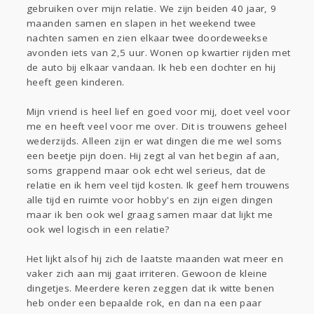
gebruiken over mijn relatie. We zijn beiden 40 jaar, 9
maanden samen en slapen in het weekend twee
Kinderen
nachten samen en zien elkaar twee doordeweekse
Zwanger
Psyche
Thuis
Klussen
avonden iets van 2,5 uur. Wonen op kwartier rijden met
de auto bij elkaar vandaan. Ik heb een dochter en hij
Sport
Contact
Viva zoekt
Aangeboden
heeft geen kinderen.
Gevraagd
Horen
Doen
Zien
Lezen
Mijn vriend is heel lief en goed voor mij, doet veel voor
me en heeft veel voor me over. Dit is trouwens geheel
wederzijds. Alleen zijn er wat dingen die me wel soms
een beetje pijn doen. Hij zegt al van het begin af aan,
soms grappend maar ook echt wel serieus, dat de
relatie en ik hem veel tijd kosten. Ik geef hem trouwens
alle tijd en ruimte voor hobby's en zijn eigen dingen
maar ik ben ook wel graag samen maar dat lijkt me
ook wel logisch in een relatie?
Het lijkt alsof hij zich de laatste maanden wat meer en
vaker zich aan mij gaat irriteren. Gewoon de kleine
dingetjes. Meerdere keren zeggen dat ik witte benen
heb onder een bepaalde rok, en dan na een paar