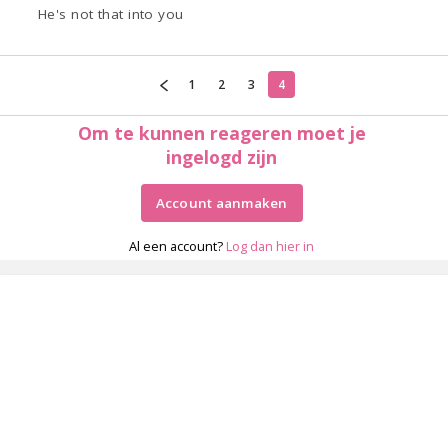
He's not that into you
1
2
3
4
Om te kunnen reageren moet je
ingelogd zijn
Account aanmaken
Al een account?
Log dan hier in