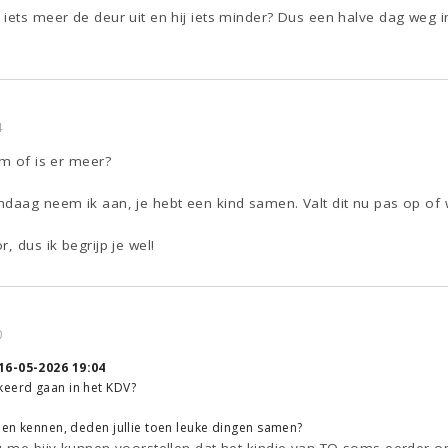
iets meer de deur uit en hij iets minder? Dus een halve dag weg in
4
am of is er meer?
ndaag neem ik aan, je hebt een kind samen. Valt dit nu pas op o
, dus ik begrijp je wel!
0
16-05-2026 19:04
keerd gaan in het KDV?
rden kennen, deden jullie toen leuke dingen samen?