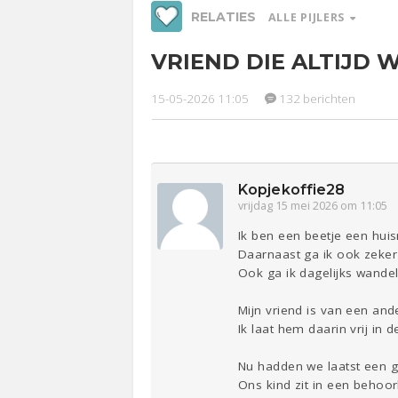
RELATIES
ALLE PIJLERS
VRIEND DIE ALTIJD 
Werk &
Ge
Studie
15-05-2026 11:05
132 berichten
Relaties
Entertainment
Lijf & Lijn
Sport
Contact
Kopjekoffie28
vrijdag 15 mei 2026 om 11:05
Ik ben een beetje een huis
Daarnaast ga ik ook zeker
Ook ga ik dagelijks wande
Mijn vriend is van een ande
Ik laat hem daarin vrij in 
Nu hadden we laatst een g
Ons kind zit in een behoor