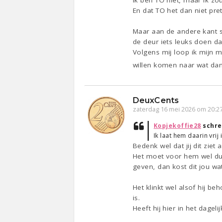
Ik ben TO niet, maar ik z
En dat TO het dan niet pret
Maar aan de andere kant s
de deur iets leuks doen d
Volgens mij loop ik mijn 
willen komen naar wat dan 
DeuxCents
zaterdag 16 mei 2026 om 20:2
Kopjekoffie28
schre
Ik laat hem daarin vrij
Bedenk wel dat jij dit ziet
Het moet voor hem wel duidel
geven, dan kost dit jou wat
Het klinkt wel alsof hij be
is.
Heeft hij hier in het dagel