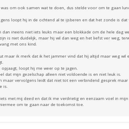
uk was om ook samen wat te doen, dus stelde voor om te gaan lunc
lgens loopt hij in de ochtend al te ijsberen en dat het zonde is da
em dan ineens niet iets leuks maar een blokkade om de hele dag 
n is niet duidelijk, maar hij wil dan weg en het liefst ver weg, terwi
pvang met ons kind.
 fout maar ik merk dat ik het jammer vind dat hij altijd maar weg w
t.
e opjaagt, loopt hij me weer op te jagen.
el dat mijn gezelschap alleen niet voldoende is en niet leuk is.
en maar vervolgens leidt dat niet tot een verbindend gesprek maa
e is.
iets met mij deed en dat ik me verdrietig en eenzaam voel in mijn
 hiermee om te gaan naar de toekomst toe.