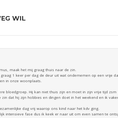
WEG WIL
ld & Recht
Reizen
Seks
Gezondheid
Coronavirus
Overig
COVID-19
Kinderen
Digi
Eten
Mode &
Zwanger
Psyche
Beauty
Viva zoekt
Aangeboden
Gevraagd
Horen
Doen
Zien
mus, maak het mij graag thuis naar de zin.
 graag 1 keer per dag de deur uit wat ondernemen op een vrije da
len in onze woonplaats.
re bloedgroep. Hij kan niet thuis zijn en moet in zijn vrije tijd zsm
de zin dat hij zijn hobbies en dingen doet in het weekend en ik vake
ezamenlijke dag vrij waarop ons kind naar het kdv ging.
lijk intensieve fase dus ik keek er naar uit om even samen te ont