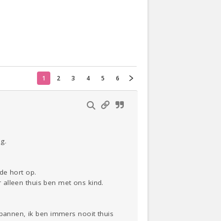
Actueel
Oekraïne
1
2
3
4
5
6
Thuis
Klussen
Lezen
g.
 de hort op.
r alleen thuis ben met ons kind.
spannen, ik ben immers nooit thuis