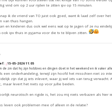
ou me bijv kunnen voorstellen dat het kindje van TO soms eerder
tig vind om op 2 uur rijden te zitten ipv op 15 minuten.
nap ik de vriend van TO juist ook goed, want ik laad zelf over h
an van thuis hangen.
man en kinderen dus ook wel eens wat op te jagen of ze nu eindeli
ook ipv thuis in pyjama voor die tv te blijven zitten.
7
ef:
↑
15-05-2026 11:05
 in de zin dat hij zijn hobbies en dingen doet in het weekend en ik vaker al
 als een onderhandeling, terwijl zijn hoofd het misschien niet zo inte
ijk zijn dat jij iets inlevert, waar jij wel iets van terug verwacht. A
, maar levert het niets op voor jullie beiden.
hoorlijk neurotisch en rigide is, het zou mij niets verbazen als hier 
ijks leven ook problemen mee of alleen in de relatie?