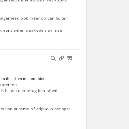
 opgehaald moet worden met koorts.
et algemeen ook meer op van buiten
jk eens willen aankleden en mee
leen thuis ben met ons kind.
rpreteert.
ls hij dat niet terug kan of wil
iets van autisme of ad(h)d in het spel