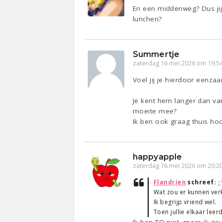
En een middenweg? Dus jij 
lunchen?
Summertje
zaterdag 16 mei 2026 om 19:5
Voel jij je hierdoor eenza
Je kent hem langer dan va
moeite mee?
Ik ben ook graag thuis hoor
happyapple
zaterdag 16 mei 2026 om 20:2
Flandrien
schreef:
↑
Wat zou er kunnen ver
Ik begrijp vriend wel.
Toen jullie elkaar lee