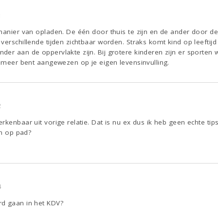
1
manier van opladen. De één door thuis te zijn en de ander door de 
verschillende tijden zichtbaar worden. Straks komt kind op leeftijd
er aan de oppervlakte zijn. Bij grotere kinderen zijn er sporten w
e meer bent aangewezen op je eigen levensinvulling.
2
kenbaar uit vorige relatie. Dat is nu ex dus ik heb geen echte tips
en op pad?
4
rd gaan in het KDV?