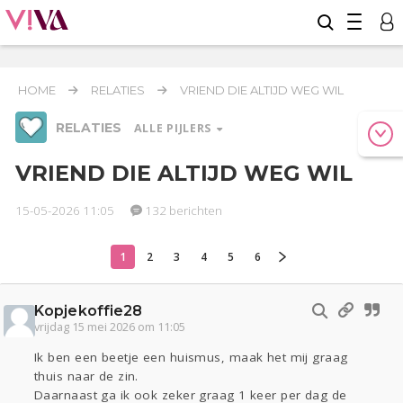
HOME
RELATIES
VRIEND DIE ALTIJD WEG WIL
RELATIES
ALLE PIJLERS
VRIEND DIE ALTIJD WEG WIL
15-05-2026 11:05
132 berichten
Werk & Studie
Geld & Recht
Reizen
1
2
3
4
5
6
Relaties
Seks
Gezondheid
Coronavirus
Overig
COVID-19
Kopjekoffie28
Actueel
Oekraïne
Entertainment
Lijf & Lijn
vrijdag 15 mei 2026 om 11:05
Kinderen
Digi
Eten
Mode & Beauty
Ik ben een beetje een huismus, maak het mij graag
Zwanger
Psyche
Thuis
Klussen
thuis naar de zin.
Daarnaast ga ik ook zeker graag 1 keer per dag de
Sport
Contact
Viva zoekt
Aangeboden