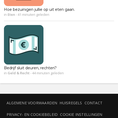
Hoe bezuinigen jullie op uit eten gaan.
in
Eten
-
41 minuten geleden
Bedrijf sluit deuren, rechten?
in
Geld & Recht
-
44 minuten geleden
ALGEMENE VOORWAARDEN
HUISREGELS
CONTACT
PRIVACY- EN COOKIEBELEID
COOKIE INSTELLINGEN