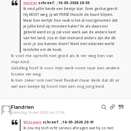
moizer
schreef:
↑
16-05-2026 20:55
Ik vind jullie beide een beetje star. Even gechargeerd:
Hij MOET weg, jij wil PERSÉ thuis/in de buurt blijven.
Maar ben eerlijk: hoe vaak is het al voorgenomen dat
je jullie kind op moesten halen? En als daarvoor
gebeld werd en jij zat voor werk aan de andere kant
van het land, zou er dan niemand anders zijn die dit
voor je zou kunnen doen? Want niet iedereen werkt
tenslotte om de hoek.
Ik voel me oprecht niet goed als ik ver weg ben van
mijn kind.
Gelukkig hoef ik voor mijn werk nooit naar een andere
locatie ver weg.
Ik ben zeker ook niet heel flexibel maar denk dat dit er
wel een beetje bij hoort met een nog jong kind.
Flandrien
zaterdag 16 mei 2026 om 21:04
Wissewis
schreef:
↑
16-05-2026 20:41
Ik zou mij toch echt serieus afvragen wat hij zo niet