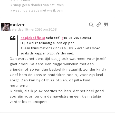
Ik snap geen donder van het leven
Ik weet nog steeds niet wie ik ben
moizer
zaterdag 16 mei 2026 om 20:58
Kopjekoffie28
schreef:
↑
16-05-2026 20:53
Hij is wel regelmatig alleen op pad.
Alleen thuis met ons kind is hij als ik even iets moet
zoals de kapper ofzo. Verder niet.
Dan wordt het eens tijd dat jij ook wat meer voor jezelf
gaat doen! Ga eens een dagje winkelen met een
vriendin of zo (en dan bedoel ik natuurlijk zonder kind!)
Geef hem de kans te ontdekken hoe hij voor zijn kind
zorgt. Dan kan hij óf thuis blijven, óf jullie kind
meenemen.
Ik denk, als ik jouw reacties zo lees, dat het heel goed
zou zijn voor jou om de navelstreng een klein stukje
verder los te knippen!