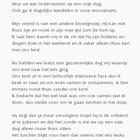
deur uit wat ondernemen op een vrije dag.
Gevraagd
Horen
Doen
Zien
Ook ga ik dagelijks wandelen in onze woonplaats.
Lezen
Mijn vriend is van een andere bloedgroep. Hij kan niet
thuis zijn en moet in zijn vrije tijd zsm de hort op.
Ik laat hem daarin vrij in de zin dat hij zijn hobbies en
dingen doet in het weekend en ik vaker alleen thuis ben
met ons kind.
Nu hadden we laatst een gezamenlijke dag vrij waarop
ons kind naar het kdv ging.
Ons kind zit in een behoorlijk intensieve fase dus ik
keek er naar uit om even samen te ontspannen, ik ben
immers nooit thuis zonder ons kind.
Ik bedacht dat het wel leuk was om ook samen wat te
doen, dus stelde voor om te gaan lunchen in het dorp.
Hij zegt dan ja maar vervolgens loopt hij in de ochtend
al te ijsberen en dat het zonde is dat we op een vrije
dag alleen maar thuis zitten.
Het lunchen blijkt voor hem dan ineens niet iets leuks