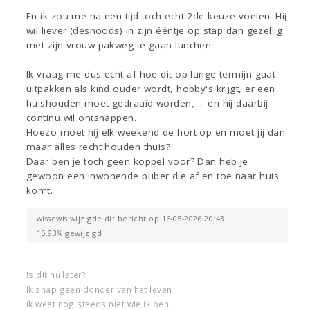
En ik zou me na een tijd toch echt 2de keuze voelen. Hij
wil liever (desnoods) in zijn ééntje op stap dan gezellig
met zijn vrouw pakweg te gaan lunchen.
Ik vraag me dus echt af hoe dit op lange termijn gaat
uitpakken als kind ouder wordt, hobby's krijgt, er een
huishouden moet gedraaid worden, ... en hij daarbij
continu wil ontsnappen.
Hoezo moet hij elk weekend de hort op en moet jij dan
maar alles recht houden thuis?
Daar ben je toch geen koppel voor? Dan heb je
gewoon een inwonende puber die af en toe naar huis
komt.
wissewis wijzigde dit bericht op 16-05-2026 20:43
15.93% gewijzigd
Is dit nu later?
Ik snap geen donder van het leven
Ik weet nog steeds niet wie ik ben