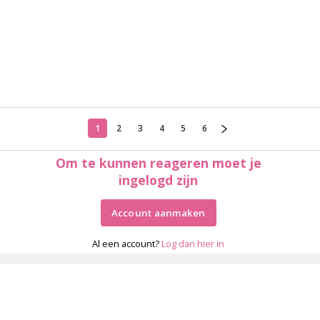
1
2
3
4
5
6
Om te kunnen reageren moet je
ingelogd zijn
Account aanmaken
Al een account?
Log dan hier in