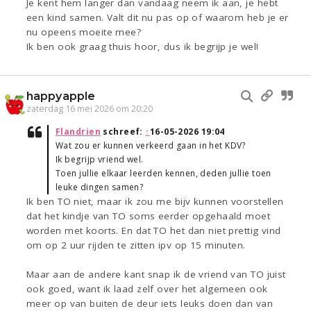
Je kent hem langer dan vandaag neem ik aan, je hebt
een kind samen. Valt dit nu pas op of waarom heb je er
nu opeens moeite mee?
Ik ben ook graag thuis hoor, dus ik begrijp je wel!
happyapple
zaterdag 16 mei 2026 om 20:20
Flandrien
schreef:
↑
16-05-2026 19:04
Wat zou er kunnen verkeerd gaan in het KDV?
Ik begrijp vriend wel.
Toen jullie elkaar leerden kennen, deden jullie toen
leuke dingen samen?
Ik ben TO niet, maar ik zou me bijv kunnen voorstellen
dat het kindje van TO soms eerder opgehaald moet
worden met koorts. En dat TO het dan niet prettig vind
om op 2 uur rijden te zitten ipv op 15 minuten.
Maar aan de andere kant snap ik de vriend van TO juist
ook goed, want ik laad zelf over het algemeen ook
meer op van buiten de deur iets leuks doen dan van