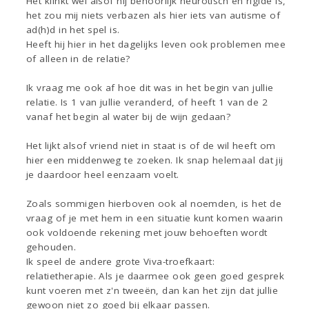
Het klinkt wel alsof hij behoorlijk neurotisch en rigide is,
het zou mij niets verbazen als hier iets van autisme of
ad(h)d in het spel is.
Heeft hij hier in het dagelijks leven ook problemen mee
of alleen in de relatie?
Ik vraag me ook af hoe dit was in het begin van jullie
relatie. Is 1 van jullie veranderd, of heeft 1 van de 2
vanaf het begin al water bij de wijn gedaan?
Het lijkt alsof vriend niet in staat is of de wil heeft om
hier een middenweg te zoeken. Ik snap helemaal dat jij
je daardoor heel eenzaam voelt.
Zoals sommigen hierboven ook al noemden, is het de
vraag of je met hem in een situatie kunt komen waarin
ook voldoende rekening met jouw behoeften wordt
gehouden.
Ik speel de andere grote Viva-troefkaart:
relatietherapie. Als je daarmee ook geen goed gesprek
kunt voeren met z'n tweeën, dan kan het zijn dat jullie
gewoon niet zo goed bij elkaar passen.