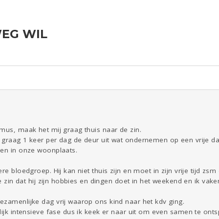
WEG WIL
ld & Recht
Reizen
Seks
Gezondheid
Coronavirus
Overig
COVID-19
Kinderen
Digi
Eten
Mode &
Zwanger
Psyche
Beauty
Viva zoekt
Aangeboden
Gevraagd
Horen
Doen
Zien
mus, maak het mij graag thuis naar de zin.
 graag 1 keer per dag de deur uit wat ondernemen op een vrije da
len in onze woonplaats.
re bloedgroep. Hij kan niet thuis zijn en moet in zijn vrije tijd zsm
de zin dat hij zijn hobbies en dingen doet in het weekend en ik vake
ezamenlijke dag vrij waarop ons kind naar het kdv ging.
lijk intensieve fase dus ik keek er naar uit om even samen te ont