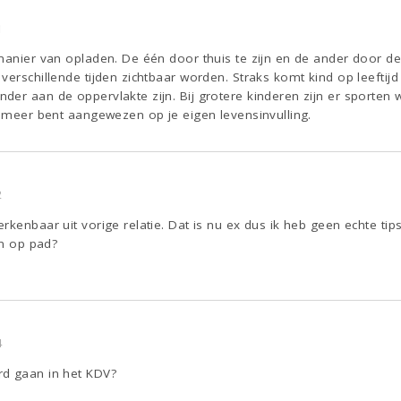
1
manier van opladen. De één door thuis te zijn en de ander door de 
verschillende tijden zichtbaar worden. Straks komt kind op leeftijd
er aan de oppervlakte zijn. Bij grotere kinderen zijn er sporten w
e meer bent aangewezen op je eigen levensinvulling.
2
kenbaar uit vorige relatie. Dat is nu ex dus ik heb geen echte tips
en op pad?
4
rd gaan in het KDV?