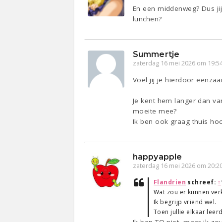
En een middenweg? Dus jij 
lunchen?
Summertje
zaterdag 16 mei 2026 om 19:5
Voel jij je hierdoor eenza
Je kent hem langer dan va
moeite mee?
Ik ben ook graag thuis hoor
happyapple
zaterdag 16 mei 2026 om 20:2
Flandrien
schreef:
↑
Wat zou er kunnen ver
Ik begrijp vriend wel.
Toen jullie elkaar lee