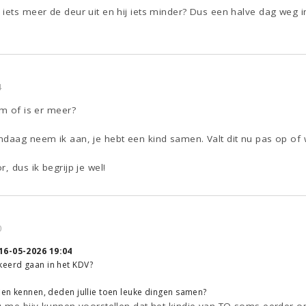
iets meer de deur uit en hij iets minder? Dus een halve dag weg in
4
am of is er meer?
ndaag neem ik aan, je hebt een kind samen. Valt dit nu pas op o
, dus ik begrijp je wel!
0
16-05-2026 19:04
keerd gaan in het KDV?
rden kennen, deden jullie toen leuke dingen samen?