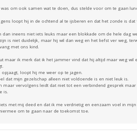
uk was om ook samen wat te doen, dus stelde voor om te gaan lunc
lgens loopt hij in de ochtend al te ijsberen en dat het zonde is da
em dan ineens niet iets leuks maar een blokkade om de hele dag 
n is niet duidelijk, maar hij wil dan weg en het liefst ver weg, terwi
pvang met ons kind.
 fout maar ik merk dat ik het jammer vind dat hij altijd maar weg w
t.
e opjaagt, loopt hij me weer op te jagen.
el dat mijn gezelschap alleen niet voldoende is en niet leuk is.
en maar vervolgens leidt dat niet tot een verbindend gesprek maa
e is.
iets met mij deed en dat ik me verdrietig en eenzaam voel in mijn
 hiermee om te gaan naar de toekomst toe.