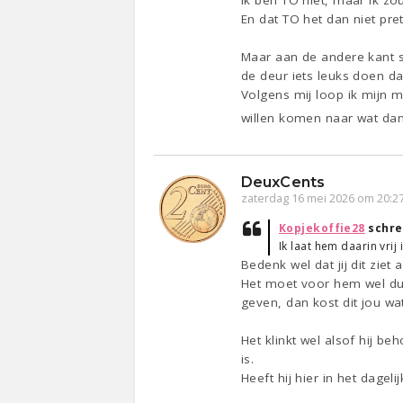
Ik ben TO niet, maar ik z
En dat TO het dan niet pret
Maar aan de andere kant s
de deur iets leuks doen d
Volgens mij loop ik mijn 
willen komen naar wat dan 
DeuxCents
zaterdag 16 mei 2026 om 20:2
Kopjekoffie28
schre
Ik laat hem daarin vrij
Bedenk wel dat jij dit ziet
Het moet voor hem wel duidel
geven, dan kost dit jou wat
Het klinkt wel alsof hij be
is.
Heeft hij hier in het dagel