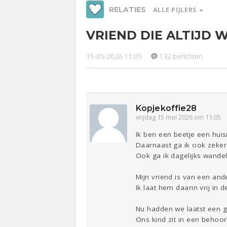
RELATIES
ALLE PIJLERS
VRIEND DIE ALTIJD 
Werk &
Ge
Studie
15-05-2026 11:05
132 berichten
Relaties
Entertainment
Lijf & Lijn
Sport
Contact
Kopjekoffie28
vrijdag 15 mei 2026 om 11:05
Ik ben een beetje een huis
Daarnaast ga ik ook zeker
Ook ga ik dagelijks wande
Mijn vriend is van een ande
Ik laat hem daarin vrij in 
Nu hadden we laatst een g
Ons kind zit in een behoor