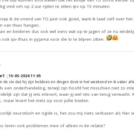
ou me bijv kunnen voorstellen dat het kindje van TO soms eerder
tig vind om op 2 uur rijden te zitten ipv op 15 minuten.
nap ik de vriend van TO juist ook goed, want ik laad zelf over h
an van thuis hangen.
man en kinderen dus ook wel eens wat op te jagen of ze nu eindeli
ook ipv thuis in pyjama voor die tv te blijven zitten.
7
ef:
↑
15-05-2026 11:05
 in de zin dat hij zijn hobbies en dingen doet in het weekend en ik vaker al
 als een onderhandeling, terwijl zijn hoofd het misschien niet zo inte
ijk zijn dat jij iets inlevert, waar jij wel iets van terug verwacht. A
, maar levert het niets op voor jullie beiden.
hoorlijk neurotisch en rigide is, het zou mij niets verbazen als hier 
ijks leven ook problemen mee of alleen in de relatie?