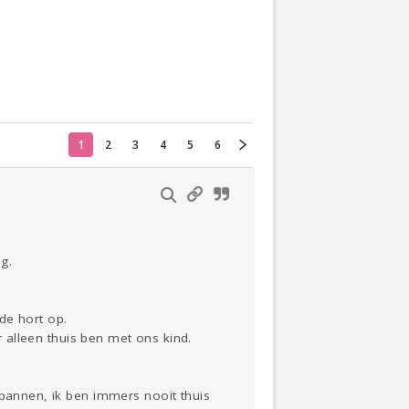
Actueel
Oekraïne
1
2
3
4
5
6
Thuis
Klussen
Lezen
g.
 de hort op.
r alleen thuis ben met ons kind.
spannen, ik ben immers nooit thuis