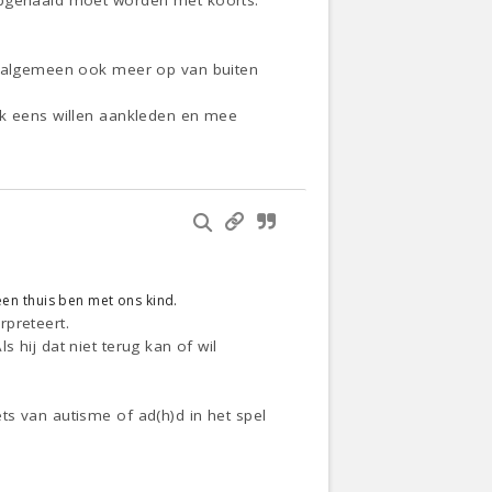
 opgehaald moet worden met koorts.
et algemeen ook meer op van buiten
jk eens willen aankleden en mee
leen thuis ben met ons kind.
rpreteert.
ls hij dat niet terug kan of wil
iets van autisme of ad(h)d in het spel