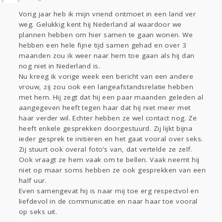
Sport
Contact
Viva zoekt
Aangeboden
Vorig jaar heb ik mijn vriend ontmoet in een land ver
Gevraagd
Horen
Doen
Zien
weg. Gelukkig kent hij Nederland al waardoor we
Lezen
plannen hebben om hier samen te gaan wonen. We
hebben een hele fijne tijd samen gehad en over 3
maanden zou ik weer naar hem toe gaan als hij dan
nog niet in Nederland is.
Nu kreeg ik vorige week een bericht van een andere
vrouw, zij zou ook een langeafstandsrelatie hebben
met hem. Hij zegt dat hij een paar maanden geleden al
aangegeven heeft tegen haar dat hij niet meer met
haar verder wil. Echter hebben ze wel contact nog. Ze
heeft enkele gesprekken doorgestuurd. Zij lijkt bijna
ieder gesprek te initiëren en het gaat vooral over seks.
Zij stuurt ook overal foto’s van, dat vertelde ze zelf.
Ook vraagt ze hem vaak om te bellen. Vaak neemt hij
niet op maar soms hebben ze ook gesprekken van een
half uur.
Even samengevat hij is naar mij toe erg respectvol en
liefdevol in de communicatie en naar haar toe vooral
op seks uit.