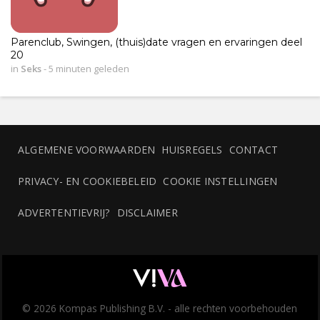
Parenclub, Swingen, (thuis)date vragen en ervaringen deel
20
in
Seks
-
5 minuten geleden
ALGEMENE VOORWAARDEN
HUISREGELS
CONTACT
PRIVACY- EN COOKIEBELEID
COOKIE INSTELLINGEN
ADVERTENTIEVRIJ?
DISCLAIMER
© 2026 Kompas Publishing B.V. - alle rechten voorbehouden