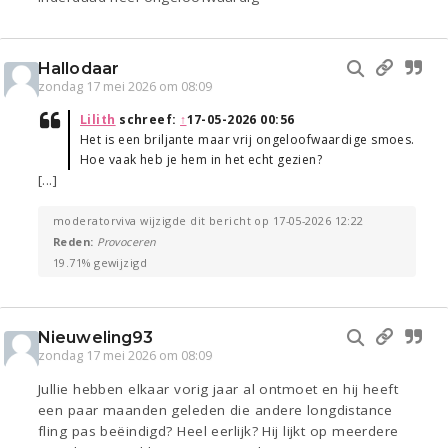
Hallodaar
zondag 17 mei 2026 om 08:09
Lilith
schreef:
↑
17-05-2026 00:56
Het is een briljante maar vrij ongeloofwaardige smoes.
Hoe vaak heb je hem in het echt gezien?
[...]
moderatorviva wijzigde dit bericht op 17-05-2026 12:22
Reden:
Provoceren
19.71% gewijzigd
Nieuweling93
zondag 17 mei 2026 om 08:09
Jullie hebben elkaar vorig jaar al ontmoet en hij heeft
een paar maanden geleden die andere longdistance
fling pas beëindigd? Heel eerlijk? Hij lijkt op meerdere