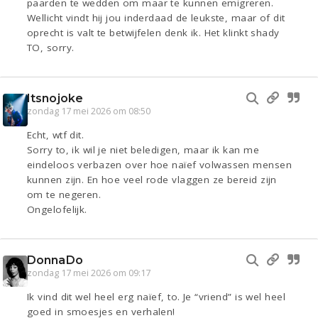
paarden te wedden om maar te kunnen emigreren.
Wellicht vindt hij jou inderdaad de leukste, maar of dit
oprecht is valt te betwijfelen denk ik. Het klinkt shady
TO, sorry.
Itsnojoke
zondag 17 mei 2026 om 08:50
Echt, wtf dit.
Sorry to, ik wil je niet beledigen, maar ik kan me
eindeloos verbazen over hoe naïef volwassen mensen
kunnen zijn. En hoe veel rode vlaggen ze bereid zijn
om te negeren.
Ongelofelijk.
DonnaDo
zondag 17 mei 2026 om 09:17
Ik vind dit wel heel erg naïef, to. Je “vriend” is wel heel
goed in smoesjes en verhalen!