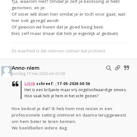
Tja, waarom niet? Omdat je zelf je beslissing al hebt
genomen, en je:
Of stoer wilt doen hier omdat je er toch voor gaat, wat
hier ook gezegd wordt
Of gewoon wil horen dat je goed bezig bent.
Kies zelf maar (maar dat heb je eigenlijk al gedaan)
De waarheid is dat iedereen zomaar wat probeert
Anno-niem
zondag 17 mei 2026 om 01:09
Lilith
schreef:
↑
17-05-2026 00:56
Het is een briljante maar vrij ongeloofwaardige smoes.
Hoe vaak heb je hem in het echt gezien?
Hoe bedoel je dat? Ik heb hem met reizen in een
professionele setting ontmoet en daarna teruggeweest
om hem beter te leren kennen.
We beeldbellen iedere dag.