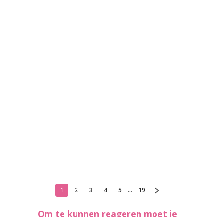
1
2
3
4
5
...
19
Om te kunnen reageren moet je