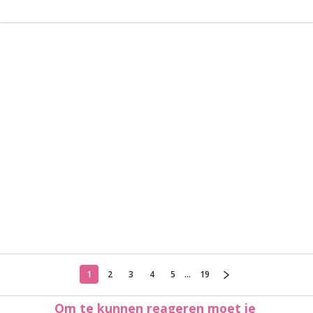
1
2
3
4
5
...
19
Om te kunnen reageren moet je