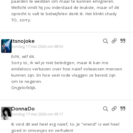
paarden te wedden om maar te kunnen emigreren.
Wellicht vindt hij jou inderdaad de leukste, maar of dit
oprecht is valt te betwijfelen denk ik. Het klinkt shady
TO, sorry.
Itsnojoke
zondag 17 mei 2026 om 08:50
Echt, wtf dit.
Sorry to, ik wil je niet beledigen, maar ik kan me
eindeloos verbazen over hoe naïef volwassen mensen
kunnen zijn. En hoe veel rode vlaggen ze bereid zijn
om te negeren.
Ongelofelijk.
DonnaDo
zondag 17 mei 2026 om 09:17
Ik vind dit wel heel erg naïef, to. Je “vriend” is wel heel
goed in smoesjes en verhalen!