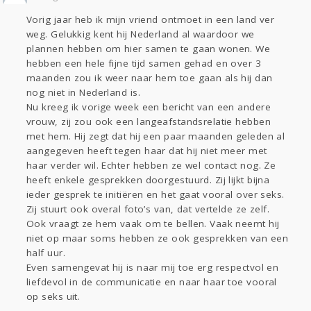
Sport
Contact
Viva zoekt
Aangeboden
Vorig jaar heb ik mijn vriend ontmoet in een land ver
Gevraagd
Horen
Doen
Zien
weg. Gelukkig kent hij Nederland al waardoor we
Lezen
plannen hebben om hier samen te gaan wonen. We
hebben een hele fijne tijd samen gehad en over 3
maanden zou ik weer naar hem toe gaan als hij dan
nog niet in Nederland is.
Nu kreeg ik vorige week een bericht van een andere
vrouw, zij zou ook een langeafstandsrelatie hebben
met hem. Hij zegt dat hij een paar maanden geleden al
aangegeven heeft tegen haar dat hij niet meer met
haar verder wil. Echter hebben ze wel contact nog. Ze
heeft enkele gesprekken doorgestuurd. Zij lijkt bijna
ieder gesprek te initiëren en het gaat vooral over seks.
Zij stuurt ook overal foto’s van, dat vertelde ze zelf.
Ook vraagt ze hem vaak om te bellen. Vaak neemt hij
niet op maar soms hebben ze ook gesprekken van een
half uur.
Even samengevat hij is naar mij toe erg respectvol en
liefdevol in de communicatie en naar haar toe vooral
op seks uit.