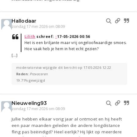
Hallodaar
zondag 17 mei 2026 om 08:09
Lilith
schreef:
↑
17-05-2026 00:56
Het is een briljante maar vrij ongeloofwaardige smoes.
Hoe vaak heb je hem in het echt gezien?
[...]
moderatorviva wijzigde dit bericht op 17-05-2026 12:22
Reden:
Provoceren
19.71% gewijzigd
Nieuweling93
zondag 17 mei 2026 om 08:09
Jullie hebben elkaar vorig jaar al ontmoet en hij heeft
een paar maanden geleden die andere longdistance
fling pas beëindigd? Heel eerlijk? Hij lijkt op meerdere