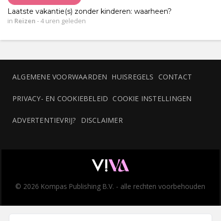
Laatste vakantie(s) zonder kinderen: waarheen?
in
Reizen
-
4 uren geleden
ALGEMENE VOORWAARDEN
HUISREGELS
CONTACT
PRIVACY- EN COOKIEBELEID
COOKIE INSTELLINGEN
ADVERTENTIEVRIJ?
DISCLAIMER
© 2026 Kompas Publishing B.V. - alle rechten voorbehouden