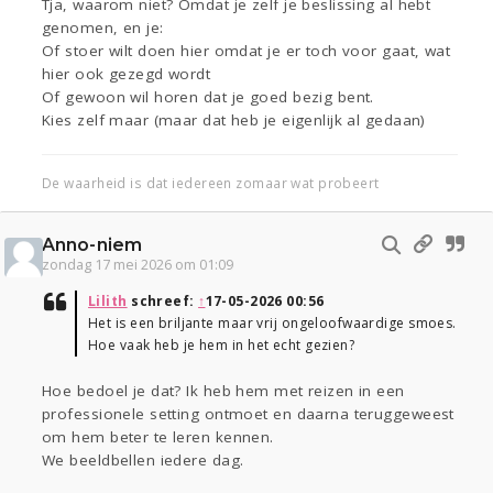
Tja, waarom niet? Omdat je zelf je beslissing al hebt
genomen, en je:
Of stoer wilt doen hier omdat je er toch voor gaat, wat
hier ook gezegd wordt
Of gewoon wil horen dat je goed bezig bent.
Kies zelf maar (maar dat heb je eigenlijk al gedaan)
De waarheid is dat iedereen zomaar wat probeert
Anno-niem
zondag 17 mei 2026 om 01:09
Lilith
schreef:
↑
17-05-2026 00:56
Het is een briljante maar vrij ongeloofwaardige smoes.
Hoe vaak heb je hem in het echt gezien?
Hoe bedoel je dat? Ik heb hem met reizen in een
professionele setting ontmoet en daarna teruggeweest
om hem beter te leren kennen.
We beeldbellen iedere dag.