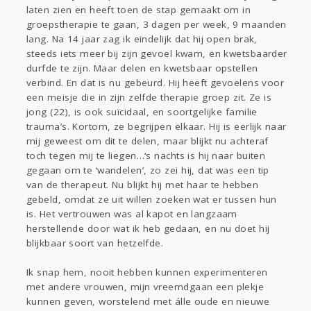
laten zien en heeft toen de stap gemaakt om in
groepstherapie te gaan, 3 dagen per week, 9 maanden
lang. Na 14 jaar zag ik eindelijk dat hij open brak,
steeds iets meer bij zijn gevoel kwam, en kwetsbaarder
durfde te zijn. Maar delen en kwetsbaar opstellen
verbind. En dat is nu gebeurd. Hij heeft gevoelens voor
een meisje die in zijn zelfde therapie groep zit. Ze is
jong (22), is ook suïcidaal, en soortgelijke familie
trauma’s. Kortom, ze begrijpen elkaar. Hij is eerlijk naar
mij geweest om dit te delen, maar blijkt nu achteraf
toch tegen mij te liegen…‘s nachts is hij naar buiten
gegaan om te ‘wandelen’, zo zei hij, dat was een tip
van de therapeut. Nu blijkt hij met haar te hebben
gebeld, omdat ze uit willen zoeken wat er tussen hun
is. Het vertrouwen was al kapot en langzaam
herstellende door wat ik heb gedaan, en nu doet hij
blijkbaar soort van hetzelfde.
Ik snap hem, nooit hebben kunnen experimenteren
met andere vrouwen, mijn vreemdgaan een plekje
kunnen geven, worstelend met álle oude en nieuwe