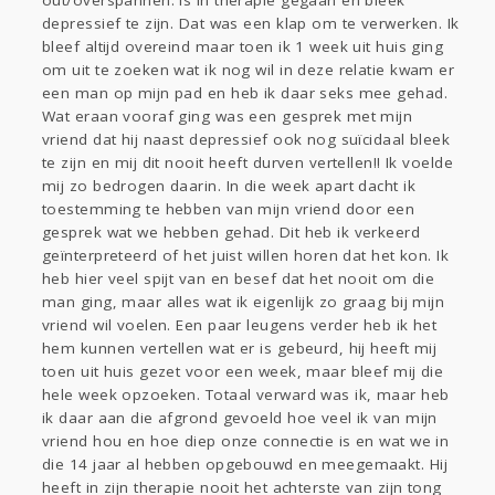
out/overspannen. Is in therapie gegaan en bleek
depressief te zijn. Dat was een klap om te verwerken. Ik
bleef altijd overeind maar toen ik 1 week uit huis ging
om uit te zoeken wat ik nog wil in deze relatie kwam er
een man op mijn pad en heb ik daar seks mee gehad.
Wat eraan vooraf ging was een gesprek met mijn
vriend dat hij naast depressief ook nog suïcidaal bleek
te zijn en mij dit nooit heeft durven vertellen!! Ik voelde
mij zo bedrogen daarin. In die week apart dacht ik
toestemming te hebben van mijn vriend door een
gesprek wat we hebben gehad. Dit heb ik verkeerd
geïnterpreteerd of het juist willen horen dat het kon. Ik
heb hier veel spijt van en besef dat het nooit om die
man ging, maar alles wat ik eigenlijk zo graag bij mijn
vriend wil voelen. Een paar leugens verder heb ik het
hem kunnen vertellen wat er is gebeurd, hij heeft mij
toen uit huis gezet voor een week, maar bleef mij die
hele week opzoeken. Totaal verward was ik, maar heb
ik daar aan die afgrond gevoeld hoe veel ik van mijn
vriend hou en hoe diep onze connectie is en wat we in
die 14 jaar al hebben opgebouwd en meegemaakt. Hij
heeft in zijn therapie nooit het achterste van zijn tong