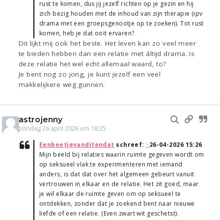
rust te komen, dus jij jezelf richten op je gezin en hij
zich bezig houden met de inhoud van zijn therapie (ipv
drama met een groepsgenootje op te zoeken). Tot rust
komen, heb je dat ooit ervaren?
Dit lijkt mij ook het beste. Het leven kan zo veel meer
te bieden hebben dan een relatie met áltijd drama. Is
deze relatie het wel echt allemaal waard, to?
Je bent nog zo jong, je kunt jezelf een veel
makkelijkere weg gunnen.
astrojenny
zondag 26 april 2026 om 18:25
Eenbeetjevanditendat
schreef:
↑
26-04-2026 15:26
Mijn beeld bij relaties waarin ruimte gegeven wordt om
op seksueel vlak te experimenteren met iemand
anders, is dat dat over het algemeen gebeurt vanuit
vertrouwen in elkaar en de relatie. Het zit goed, maar
je wil elkaar de ruimte geven om op seksueel te
ontdekken, zonder dat je zoekend bent naar nieuwe
liefde of een relatie. (Even zwart wit geschetst).