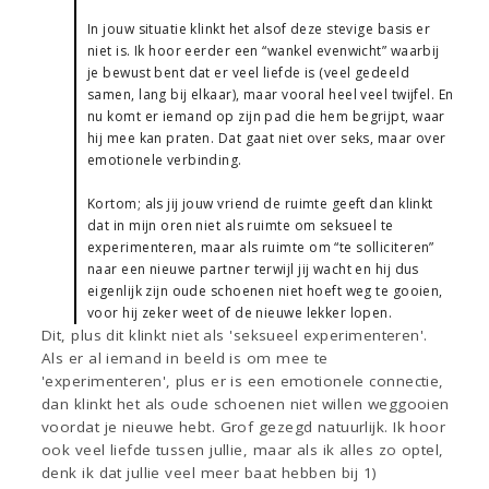
In jouw situatie klinkt het alsof deze stevige basis er
niet is. Ik hoor eerder een “wankel evenwicht” waarbij
je bewust bent dat er veel liefde is (veel gedeeld
samen, lang bij elkaar), maar vooral heel veel twijfel. En
nu komt er iemand op zijn pad die hem begrijpt, waar
hij mee kan praten. Dat gaat niet over seks, maar over
emotionele verbinding.
Kortom; als jij jouw vriend de ruimte geeft dan klinkt
dat in mijn oren niet als ruimte om seksueel te
experimenteren, maar als ruimte om “te solliciteren”
naar een nieuwe partner terwijl jij wacht en hij dus
eigenlijk zijn oude schoenen niet hoeft weg te gooien,
voor hij zeker weet of de nieuwe lekker lopen.
Dit, plus dit klinkt niet als 'seksueel experimenteren'.
Als er al iemand in beeld is om mee te
'experimenteren', plus er is een emotionele connectie,
dan klinkt het als oude schoenen niet willen weggooien
voordat je nieuwe hebt. Grof gezegd natuurlijk. Ik hoor
ook veel liefde tussen jullie, maar als ik alles zo optel,
denk ik dat jullie veel meer baat hebben bij 1)