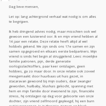
Sport
Contact
Viva zoekt
Aangeboden
Dag lieve mensen,
Gevraagd
Horen
Doen
Zien
Lezen
Let op: lang achtergrond verhaal wat nodig is om alles
te begrijpen.
Ik heb dringend advies nodig, maar misschien ook wel
gewoon een luisterend oor. Ik en mijn vriend hebben al
14 jaar een relatie. Deze relatie heeft altijd al wel
hobbels gekend. We zijn sinds ons 17e samen en zijn
samen opgegroeid en elkaars eerste bedpartners. Mijn
vriend is sinds het begin al struggelend. Lees: moeilijke
familie patronen, pijn, derde generatie
oorlogsslachtoffers, paar keer ontslagen, geen
hobbies, ga zo maar door. In onze relatie ook zoveel
meegemaakt: door huurbaas uit huis gezet, in
stacaravan gewoond bij mijn ouders, daar zwanger
geworden, huilbaby, klushuis gekocht, spanning met
hem en mijn familie door inwonend te zijn, financiële
stress, hij ontslagen op dag voor geboorte van onze
dochter, zijn vriend zelfmoord gepleegd, hij een burn