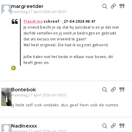
margreetder
maandag 27 april 2026 om 08:41
Flandrien
schreef:
↑
27-04-2026 06:47
Je vriend biecht je op dat hij suïcidaal is en je dat niet
durfde vertellen en jij voelt je bedrogen en gebruikt
dat als excuus om vreemd te gaan?
Wel heel origineel. Die had ik nog niet gehoord.
Jullie halen niet het beste in elkaar naar boven, dit
heeft geen zin.
Bontebok
maandag 27 april 2026 om 09:55
Jij hebt zelf ook ontdekt, dus geef hem ook de ruimte.
Nadinexxx
maandag 27 april 2026 om 10:07