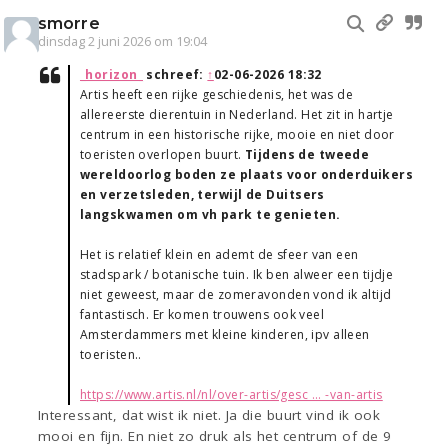
smorre
dinsdag 2 juni 2026 om 19:04
_horizon_
schreef:
↑
02-06-2026 18:32
Artis heeft een rijke geschiedenis, het was de
allereerste dierentuin in Nederland. Het zit in hartje
centrum in een historische rijke, mooie en niet door
toeristen overlopen buurt.
Tijdens de tweede
wereldoorlog boden ze plaats voor onderduikers
en verzetsleden, terwijl de Duitsers
langskwamen om vh park te genieten.
Het is relatief klein en ademt de sfeer van een
stadspark / botanische tuin. Ik ben alweer een tijdje
niet geweest, maar de zomeravonden vond ik altijd
fantastisch. Er komen trouwens ook veel
Amsterdammers met kleine kinderen, ipv alleen
toeristen..
https://www.artis.nl/nl/over-artis/gesc ... -van-artis
Interessant, dat wist ik niet. Ja die buurt vind ik ook
mooi en fijn. En niet zo druk als het centrum of de 9