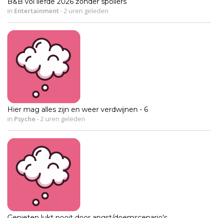
B&B vol liefde 2026 zonder spoilers
in
Entertainment
-
2 uren geleden
Hier mag alles zijn en weer verdwijnen - 6
in
Psyche
-
2 uren geleden
Genieten lukt nooit door angst/doemscenario's