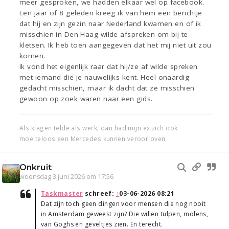
meer gesproken, we hadden elkaar wel op facebook.
Een jaar of 8 geleden kreeg ik van hem een berichtje
dat hij en zijn gezin naar Nederland kwamen en of ik
misschien in Den Haag wilde afspreken om bij te
kletsen. Ik heb toen aangegeven dat het mij niet uit zou
komen.
Ik vond het eigenlijk raar dat hij/ze af wilde spreken
met iemand die je nauwelijks kent. Heel onaardig
gedacht misschien, maar ik dacht dat ze misschien
gewoon op zoek waren naar een gids.
Als klagen telde als werk, dan had mijn ex zich ook
moeiteloos een Mercedes kunnen veroorloven.
Onkruit
woensdag 3 juni 2026 om 17:56
Taskmaster
schreef:
↑
03-06-2026 08:21
Dat zijn toch geen dingen voor mensen die nog nooit
in Amsterdam geweest zijn? Die willen tulpen, molens,
van Goghs en geveltjes zien. En terecht.