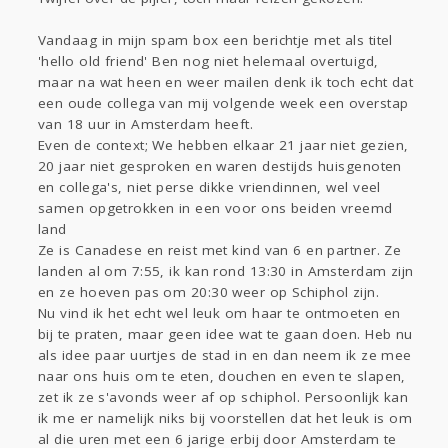
Sport
Contact
Viva zoekt
Aangeboden
Gevraagd
Horen
Doen
Zien
Vandaag in mijn spam box een berichtje met als titel
'hello old friend' Ben nog niet helemaal overtuigd,
Lezen
maar na wat heen en weer mailen denk ik toch echt dat
een oude collega van mij volgende week een overstap
van 18 uur in Amsterdam heeft.
Even de context; We hebben elkaar 21 jaar niet gezien,
20 jaar niet gesproken en waren destijds huisgenoten
en collega's, niet perse dikke vriendinnen, wel veel
samen opgetrokken in een voor ons beiden vreemd
land
Ze is Canadese en reist met kind van 6 en partner. Ze
landen al om 7:55, ik kan rond 13:30 in Amsterdam zijn
en ze hoeven pas om 20:30 weer op Schiphol zijn.
Nu vind ik het echt wel leuk om haar te ontmoeten en
bij te praten, maar geen idee wat te gaan doen. Heb nu
als idee paar uurtjes de stad in en dan neem ik ze mee
naar ons huis om te eten, douchen en even te slapen,
zet ik ze s'avonds weer af op schiphol. Persoonlijk kan
ik me er namelijk niks bij voorstellen dat het leuk is om
al die uren met een 6 jarige erbij door Amsterdam te