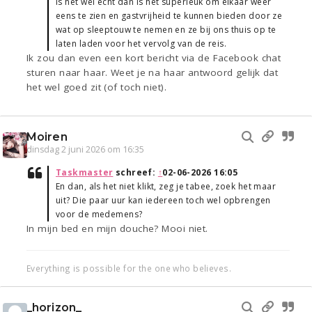
Is het wel echt dan is het superleuk om elkaar weer
eens te zien en gastvrijheid te kunnen bieden door ze
wat op sleeptouw te nemen en ze bij ons thuis op te
laten laden voor het vervolg van de reis.
Ik zou dan even een kort bericht via de Facebook chat
sturen naar haar. Weet je na haar antwoord gelijk dat
het wel goed zit (of toch niet).
Moiren
dinsdag 2 juni 2026 om 16:35
Taskmaster
schreef:
↑
02-06-2026 16:05
En dan, als het niet klikt, zeg je tabee, zoek het maar
uit? Die paar uur kan iedereen toch wel opbrengen
voor de medemens?
In mijn bed en mijn douche? Mooi niet.
Everything is possible for the one who believes.
_horizon_