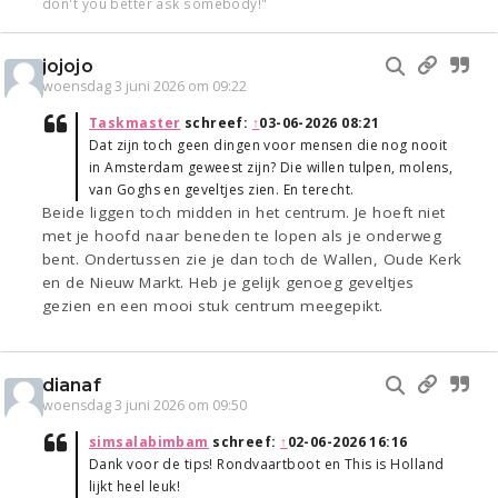
don't you better ask somebody!"
jojojo
woensdag 3 juni 2026 om 09:22
Taskmaster
schreef:
↑
03-06-2026 08:21
Dat zijn toch geen dingen voor mensen die nog nooit
in Amsterdam geweest zijn? Die willen tulpen, molens,
van Goghs en geveltjes zien. En terecht.
Beide liggen toch midden in het centrum. Je hoeft niet
met je hoofd naar beneden te lopen als je onderweg
bent. Ondertussen zie je dan toch de Wallen, Oude Kerk
en de Nieuw Markt. Heb je gelijk genoeg geveltjes
gezien en een mooi stuk centrum meegepikt.
dianaf
woensdag 3 juni 2026 om 09:50
simsalabimbam
schreef:
↑
02-06-2026 16:16
Dank voor de tips! Rondvaartboot en This is Holland
lijkt heel leuk!