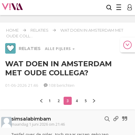
HOME
RELATIES
WAT DOEN IN AMSTERDAM MET
OUDE COLL...
RELATIES
ALLE PIJLERS
WAT DOEN IN AMSTERDAM
MET OUDE COLLEGA?
Werk & Studie
Geld & Recht
Reizen
01-06-2026 21:46
108 berichten
Relaties
1
2
3
4
5
Seks
Gezondheid
Coronavirus
Overig
COVID-19
Actueel
Oekraïne
Entertainment
Lijf & Lijn
simsalabimbam
Kinderen
Digi
Eten
Mode & Beauty
maandag 1 juni 2026 om 21:46
Zwanger
Psyche
Thuis
Klussen
Twijfel over de pijler, toch maar reizen gekozen.