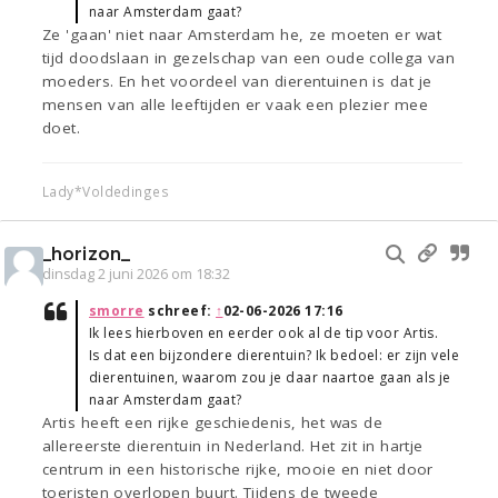
naar Amsterdam gaat?
Ze 'gaan' niet naar Amsterdam he, ze moeten er wat
tijd doodslaan in gezelschap van een oude collega van
moeders. En het voordeel van dierentuinen is dat je
mensen van alle leeftijden er vaak een plezier mee
doet.
Lady*Voldedinges
_horizon_
dinsdag 2 juni 2026 om 18:32
smorre
schreef:
↑
02-06-2026 17:16
Ik lees hierboven en eerder ook al de tip voor Artis.
Is dat een bijzondere dierentuin? Ik bedoel: er zijn vele
dierentuinen, waarom zou je daar naartoe gaan als je
naar Amsterdam gaat?
Artis heeft een rijke geschiedenis, het was de
allereerste dierentuin in Nederland. Het zit in hartje
centrum in een historische rijke, mooie en niet door
toeristen overlopen buurt. Tijdens de tweede