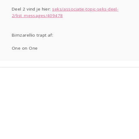
Gevraagd
Horen
Doen
Zien
Lezen
Deel 2 vind je hier:
seks/associatie-topic-seks-deel-
2/list_messages/409478
Bimzarellio trapt af:
One on One