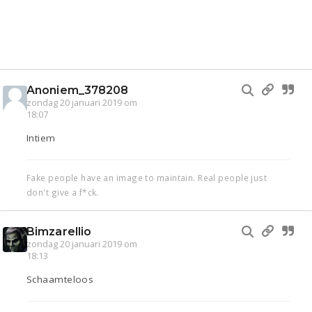
Anoniem_378208
zondag 20 januari 2019 om
18:07
Intiem
Fake people have an image to maintain. Real people just
don't give a f*ck.
Bimzarellio
zondag 20 januari 2019 om
18:13
Schaamteloos