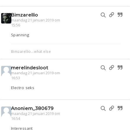
Bimzarellio
maandag 21 januari 2019 om
15:56
Spanning
Bimzarellio...what else
merelindesloot
maandag 21 januari 2019 om
16:53
Electro seks
Anoniem_380679
maandag 21 januari 2019 om
16:54
Interessant