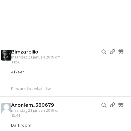
Bimzarellio
maandag 21 januari 2019 om
11:56
Afkeer
Bimzarellio...what else
Anoniem_380679
maandag 21 januari 2019 om
15:41
Darkroom