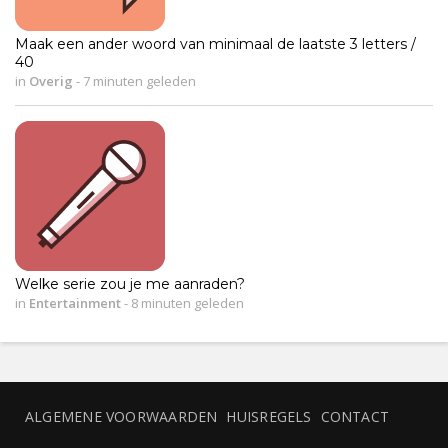
Maak een ander woord van minimaal de laatste 3 letters /
40
in
Overig
-
7 minuten geleden
Welke serie zou je me aanraden?
in
Entertainment
-
8 minuten geleden
ALGEMENE VOORWAARDEN
HUISREGELS
CONTACT