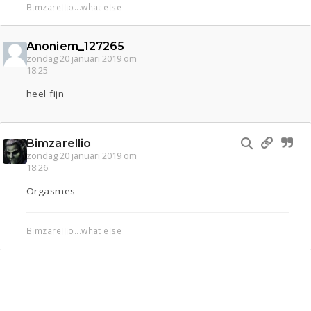
Bimzarellio...what else
Anoniem_127265
zondag 20 januari 2019 om
18:25
heel fijn
Bimzarellio
zondag 20 januari 2019 om
18:26
Orgasmes
Bimzarellio...what else