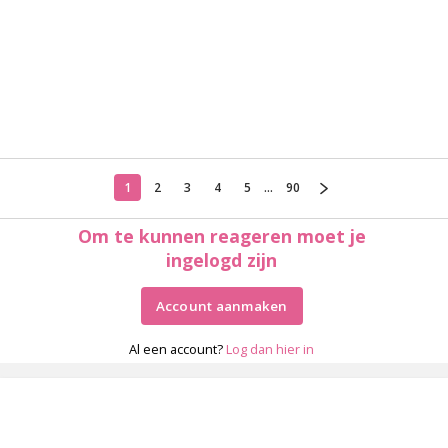
1
2
3
4
5
...
90
Om te kunnen reageren moet je
ingelogd zijn
Account aanmaken
Al een account?
Log dan hier in