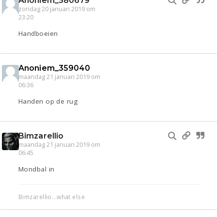
Anoniem_380679
zondag 20 januari 2019 om
23:20
Handboeien
Anoniem_359040
maandag 21 januari 2019 om
06:36
Handen op de rug
Bimzarellio
maandag 21 januari 2019 om
06:45
Mondbal in
Bimzarellio...what else