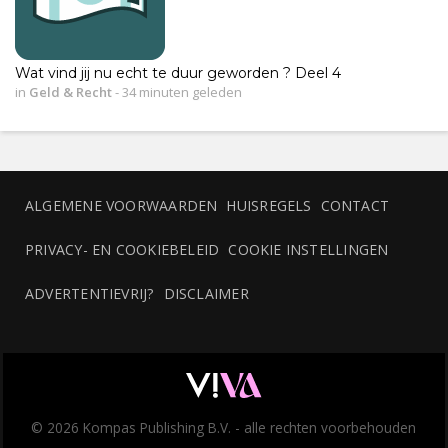
Wat vind jij nu echt te duur geworden ? Deel 4
in
Geld & Recht
-
34 minuten geleden
ALGEMENE VOORWAARDEN
HUISREGELS
CONTACT
PRIVACY- EN COOKIEBELEID
COOKIE INSTELLINGEN
ADVERTENTIEVRIJ?
DISCLAIMER
© 2026 Kompas Publishing B.V. - alle rechten voorbehouden