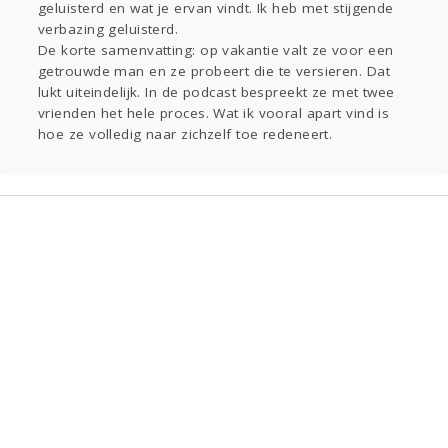
geluisterd en wat je ervan vindt. Ik heb met stijgende
verbazing geluisterd.
Entertainment
De korte samenvatting: op vakantie valt ze voor een
Mode & Beauty
getrouwde man en ze probeert die te versieren. Dat
lukt uiteindelijk. In de podcast bespreekt ze met twee
vrienden het hele proces. Wat ik vooral apart vind is
Kinderen
Digi
Eten
hoe ze volledig naar zichzelf toe redeneert.
Zwanger
Thuis
Klussen
Psyche
Sport
Contact
Viva zoekt
Aangeboden
Gevraagd
Horen
Doen
Zien
Lezen