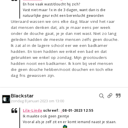
En hoe vaak wast/doucht hij zich?
Vast niet maar 1x in de 3 dagen, want dan is die
natuurlijke geur echt een berenlucht geworden
Uiteraard wassen we ons elke dag. Maar vind het raar
dat mensen denken dat, als je maar eens per week
onder de douche gaat, je je dan niet wast. Niet zo lang
geleden hadden de meeste mensen zelfs geen douche.
Ik zat al in de lagere school eer we een badkamer
hadden. En toen hadden we enkel een bad en dat
gebruikten we enkel op zondag. Mijn grootouders
hadden nooit een badkamer. Ik kom bij veel mensen
die geen douche hebben/nooit douchen en toch elke
dag fris gewassen zijn.
Blackstar
zondag 8 januari 2023 om 13:00
Lila-Linda
schreef:
↑
08-01-2023 12:55
Ik maakte ook geen geintje
Vooral als je zelf zit en er komt iemand naast je staan.