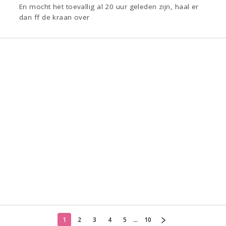
En mocht het toevallig al 20 uur geleden zijn, haal er
dan ff de kraan over
1
2
3
4
5
...
10