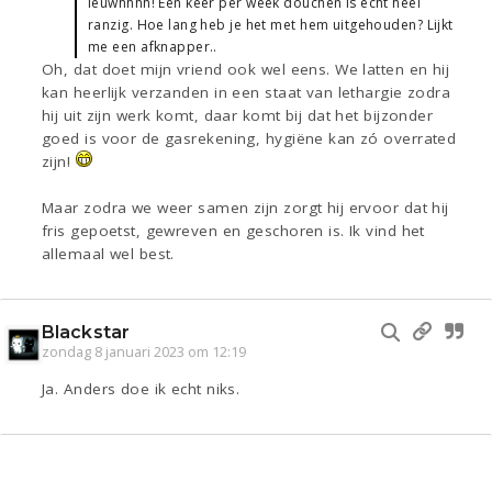
Ieuwhhhh! Één keer per week douchen is echt heel
ranzig. Hoe lang heb je het met hem uitgehouden? Lijkt
me een afknapper..
Oh, dat doet mijn vriend ook wel eens. We latten en hij
kan heerlijk verzanden in een staat van lethargie zodra
hij uit zijn werk komt, daar komt bij dat het bijzonder
goed is voor de gasrekening, hygiëne kan zó overrated
zijn!
Maar zodra we weer samen zijn zorgt hij ervoor dat hij
fris gepoetst, gewreven en geschoren is. Ik vind het
allemaal wel best.
Blackstar
zondag 8 januari 2023 om 12:19
Ja. Anders doe ik echt niks.