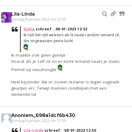
Lila-Linda
zondag 8 januari 2023 om 12:55
Sjulia
schreef:
↑
08-01-2023 12:52
Ik ruik het idd weleens als ik naast random iemand zit,
die ongewassen penis lucht.
Ik maakte ook geen geintje
Vooral als je zelf zit en er komt iemand naast je staan.
Piemel op neushoogte
Heel bijzonder dat er zoveel reclame is tegen vaginale
geurtjes erc. Terwijl mannen rondlopen met een
stinkende lul
Anoniem_698a1dcf6b430
zondag 8 januari 2023 om 12:59
Lila-Linda
schreef:
↑
08-01-2023 12:50