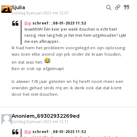
Sjulia
zondag 8 januari 2023 om 12:07
Dip
schreef:
↑
08-01-2023 11:52
Ieuwhhhh! Één keer per week douchen is echt heel
ranzig. Hoe lang heb je het met hem uitgehouden? Lijkt
me een afknapper..
Ik had hem het probleem voorgelegd en zijn oplossing
was toen elke avond zijn pik onder de kraan houden,
en dat was het.
Ben er ook op afgeknapt.
Is alweer 7/8 jaar geleden en hij heeft nooit meer een
vriendin gehad sinds mij en ik denk ook dat dat komt
door het niet-douchen.
Anoniem_69302932269ed
zondag 8 januari 2023 om 12:11
Dip
schreef:
↑
08-01-2023 11:52