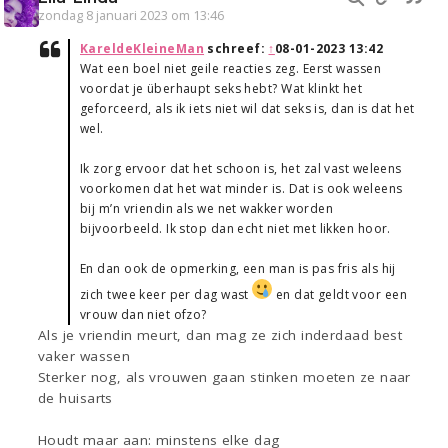
zondag 8 januari 2023 om 13:46
KareldeKleineMan
schreef:
↑
08-01-2023 13:42
Wat een boel niet geile reacties zeg. Eerst wassen
voordat je überhaupt seks hebt? Wat klinkt het
geforceerd, als ik iets niet wil dat seks is, dan is dat het
wel.
Ik zorg ervoor dat het schoon is, het zal vast weleens
voorkomen dat het wat minder is. Dat is ook weleens
bij m’n vriendin als we net wakker worden
bijvoorbeeld. Ik stop dan echt niet met likken hoor.
En dan ook de opmerking, een man is pas fris als hij
zich twee keer per dag wast
en dat geldt voor een
vrouw dan niet ofzo?
Als je vriendin meurt, dan mag ze zich inderdaad best
vaker wassen
Sterker nog, als vrouwen gaan stinken moeten ze naar
de huisarts
Houdt maar aan: minstens elke dag