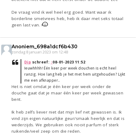
De vraag vind ik wel heel erg goed. Want waar ik
borderline smetvrees heb, heb ik daar met seks totaal
geen last van.
Anoniem_698a1dcf6b430
zondag 8 januari 2023 om 12:48
Dip
schreef:
↑
08-01-2023 11:52
Ieuwhhhh! Één keer per week douchen is echt heel
ranzig. Hoe lang heb je het met hem uitgehouden? Lijkt
me een afknapper..
Het is niet omdat je één keer per week onder de
douche gaat dat je maar één keer per week gewassen
bent.
Ik heb zelfs liever niet dat mijn lief net gewassen is. Ik
vind zijn eigen natuurlijke geur/smaak heerlijk en dat is
wederzijds. We gebruiken ook nooit parfum of sterk
ruikende/veel zeep om die reden.