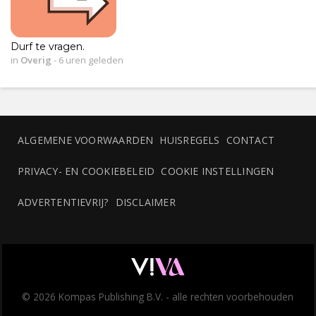
Durf te vragen.
in
Overig
-
6 uren geleden
ALGEMENE VOORWAARDEN
HUISREGELS
CONTACT
PRIVACY- EN COOKIEBELEID
COOKIE INSTELLINGEN
ADVERTENTIEVRIJ?
DISCLAIMER
© 2026 Kompas Publishing B.V. - alle rechten voorbehouden