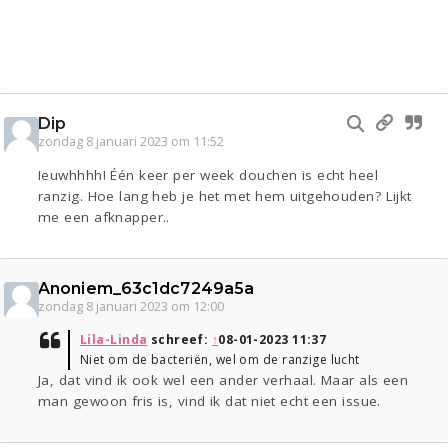
Dip
zondag 8 januari 2023 om 11:52
Ieuwhhhh! Één keer per week douchen is echt heel
ranzig. Hoe lang heb je het met hem uitgehouden? Lijkt
me een afknapper..
Anoniem_63c1dc7249a5a
zondag 8 januari 2023 om 12:00
Lila-Linda
schreef:
↑
08-01-2023 11:37
Niet om de bacteriën, wel om de ranzige lucht
Ja, dat vind ik ook wel een ander verhaal. Maar als een
man gewoon fris is, vind ik dat niet echt een issue.