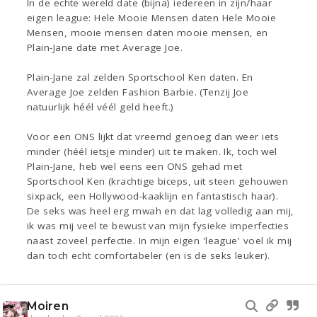
In de echte wereld date (bijna) iedereen in zijn/haar
eigen league: Hele Mooie Mensen daten Hele Mooie
Mensen, mooie mensen daten mooie mensen, en
Plain-Jane date met Average Joe.
Plain-Jane zal zelden Sportschool Ken daten. En
Average Joe zelden Fashion Barbie. (Tenzij Joe
natuurlijk héél véél geld heeft.)
Voor een ONS lijkt dat vreemd genoeg dan weer iets
minder (héél ietsje minder) uit te maken. Ik, toch wel
Plain-Jane, heb wel eens een ONS gehad met
Sportschool Ken (krachtige biceps, uit steen gehouwen
sixpack, een Hollywood-kaaklijn en fantastisch haar).
De seks was heel erg mwah en dat lag volledig aan mij,
ik was mij veel te bewust van mijn fysieke imperfecties
naast zoveel perfectie. In mijn eigen 'league' voel ik mij
dan toch echt comfortabeler (en is de seks leuker).
Moiren