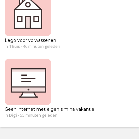
Lego voor volwassenen
in
Thuis
-
46 minuten geleden
Geen internet met eigen sim na vakantie
in
Digi
-
55 minuten geleden