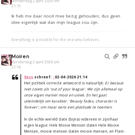
donderdag 2 april 2026 om
21:15
Ik heb me daar nooit mee bezig gehouden, dus geen
idee eigenlijk wat dan mijn league zou zijn.
Everything is possible for the one who believes.
Moiren
donderdag 2 april 2026 om
21:16
Sess
schreef:
↑
02-04-2026 21:14
Het politiek correcte antwoord is natuurlijk:
Er bestaat
niet zoiets als 'out of your league'. We zijn allemaal op
onze eigen manier mooi en uniek. En het gaat
uiteindelijk om karakter. 'Beauty fades, character is
forever', om maar eens een platitude te noemen.
In de echte wereld date (bijna) iedereen in zijn/haar
eigen league: Hele Mooie Mensen daten Hele Mooie
Mensen, mooie mensen daten mooie mensen, en Plain-