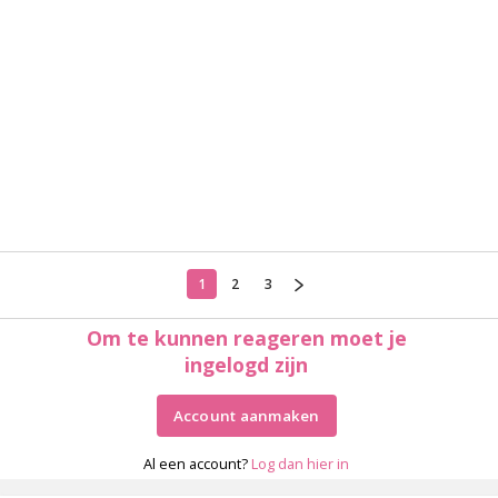
1
2
3
Om te kunnen reageren moet je
ingelogd zijn
Account aanmaken
Al een account?
Log dan hier in