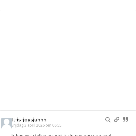
It-is-joysjuhhh
vrijdag 3 april 2026 om 06:55
Ik ken wel stellen waarbij ik de ene persoon veel