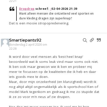
22:21
Dropdrop
schreef:
↑
02-04-2026 21:39
Want alleen mensen die ontzettend veel sporten en
dure kleding dragen zijn superknap?
Dat is een mooie stropopredenering.
Smartiepants92
donderdag 2 april 2026 om
22:28
Ik word door veel mensen als ‘best heel knap’
beoordeeld wat ik soms leuk vind maar soms ook niet.
Ik ben ook maar gewoon wie ik ben en probeer mij
meer te focussen op de kwaliteiten die ik heb en daar
iets goeds mee te doen.
Maar, door mijn onzekerheid (en klunzigheid) wordt ik
nog altijd altijd ongemakkelijk als ik sportschool Ken of
model Mark tegenkom en gedraag ik me zo stupide dat
ik ze zo voor m’n neus af zie druipen.
Nee doe mij maar average Joe. Ik voel me bij hen