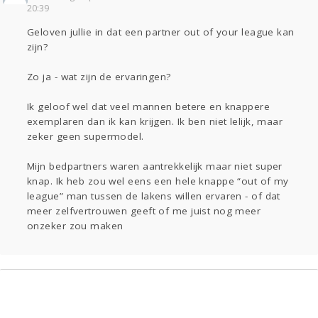
20:39
Gevraagd
Horen
Doen
Zien
Geloven jullie in dat een partner out of your league kan
Lezen
zijn?
Zo ja - wat zijn de ervaringen?
Ik geloof wel dat veel mannen betere en knappere
exemplaren dan ik kan krijgen. Ik ben niet lelijk, maar
zeker geen supermodel.
Mijn bedpartners waren aantrekkelijk maar niet super
knap. Ik heb zou wel eens een hele knappe “out of my
league” man tussen de lakens willen ervaren - of dat
meer zelfvertrouwen geeft of me juist nog meer
onzeker zou maken