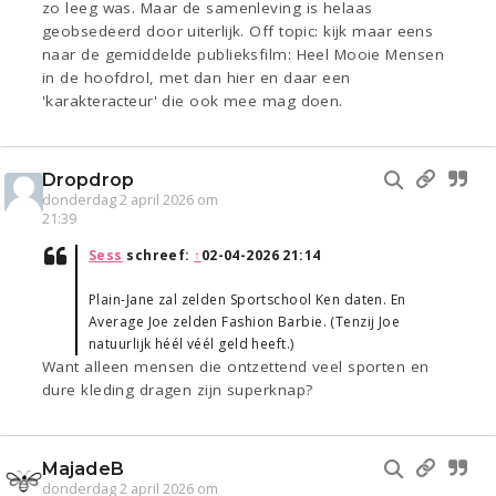
zo leeg was. Maar de samenleving is helaas
geobsedeerd door uiterlijk. Off topic: kijk maar eens
naar de gemiddelde publieksfilm: Heel Mooie Mensen
in de hoofdrol, met dan hier en daar een
'karakteracteur' die ook mee mag doen.
Dropdrop
donderdag 2 april 2026 om
21:39
Sess
schreef:
↑
02-04-2026 21:14
Plain-Jane zal zelden Sportschool Ken daten. En
Average Joe zelden Fashion Barbie. (Tenzij Joe
natuurlijk héél véél geld heeft.)
Want alleen mensen die ontzettend veel sporten en
dure kleding dragen zijn superknap?
MajadeB
donderdag 2 april 2026 om