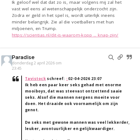
Ik geloof wel dat dat zo is, maar volgens mij zal het
vast wel eens al wetenschappelijk onderzocht zijn.
Zodra er geld in het spel is, wordt uiterlijk ineens
minder belangrijk. Zie al die voetballers met hun
miljoenen, en Trump.
https://scientias.nl/dit-is-waarom-kopp ... knap-zijn/
Paradise
donderdag 2 april 2026 om
23:45
Tavistock
schreef:
↑
02-04-2026 23:07
Ik heb een paar keer seks gehad met enorme
mooiboys, dat was steevast ontzettend saaie
seks. Alsof die mannen nergens moeite voor
doen. Het draaide ook voornamelijk om zijn
genot.
De seks met gewone mannen was veel lekkerder,
leuker, avontuurlijker en gelijkwaardiger.