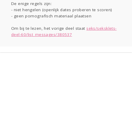
Gevraagd
Horen
Doen
Zien
De enige regels zijn:
Lezen
- niet hengelen (openlijk dates proberen te scoren)
- geen pornografisch materiaal plaatsen
Om bij te lezen, het vorige deel staat
seks/seksklets-
deel-60/list_messages/380537