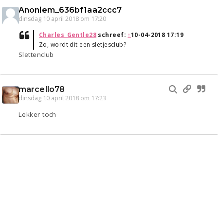
Anoniem_636bf1aa2ccc7
dinsdag 10 april 2018 om 17:20
Charles_Gentle28
schreef:
↑
10-04-2018 17:19
Zo, wordt dit een sletjesclub?
Slettenclub
marcello78
dinsdag 10 april 2018 om 17:23
Lekker toch