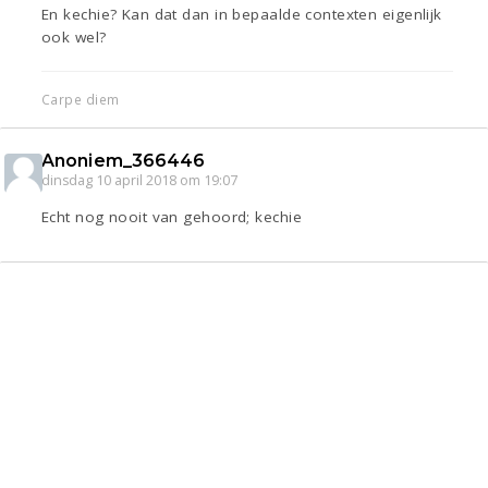
En kechie? Kan dat dan in bepaalde contexten eigenlijk
ook wel?
Carpe diem
Anoniem_366446
dinsdag 10 april 2018 om 19:07
Echt nog nooit van gehoord; kechie