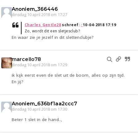
Anoniem_366446
dinsdag 10 april 2018 om 17:27
Charles_Gentle28
schreef:
↑
10-04-2018 17:19
Zo, wordt dit een sletjesclub?
En waar zie je jezelf in dit slettenclubje?
marcello78
dinsdag 10 april 2018 om 17:29
ik kijk eerst even de slet uit de boom, alles op zijn tijd.
En jij?
Anoniem_636bf1aa2ccc7
dinsdag 10 april 2018 om 17:30
Beter 1 slet in de hand..,