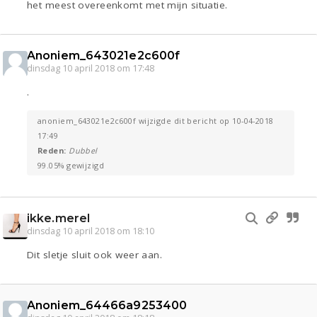
het meest overeenkomt met mijn situatie.
Anoniem_643021e2c600f
dinsdag 10 april 2018 om 17:48
.
anoniem_643021e2c600f wijzigde dit bericht op 10-04-2018
17:49
Reden:
Dubbel
99.05% gewijzigd
ikke.merel
dinsdag 10 april 2018 om 18:10
Dit sletje sluit ook weer aan.
Anoniem_64466a9253400