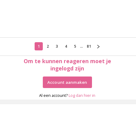
1
2
3
4
5
...
81
Om te kunnen reageren moet je
ingelogd zijn
Account aanmaken
Al een account?
Log dan hier in