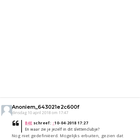
Anoniem_643021e2c600f
dinsdag 10 april 2018 om 17:47
B4E
schreef:
↑
10-04-2018 17:27
En waar zie je jezelf in dit slettenclubje?
Nog niet gedefiniëerd. Mogelijks erbuiten, gezien dat