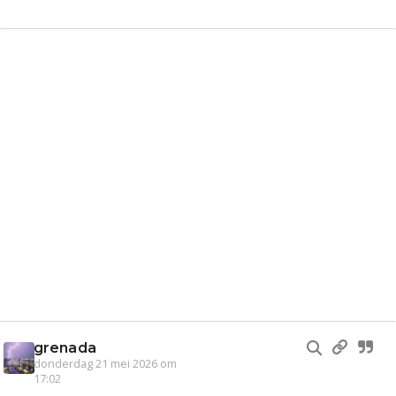
grenada
donderdag 21 mei 2026 om
17:02