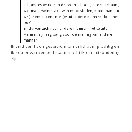
schompes werken in de sportschool (tot een lichaam,
wat maar weinig vrouwen mooi vinden, maar mannen
wel), nemen een snor (want andere mannen doen het
ook)
En durven zich naar andere mannen niet te uiten.
Mannen zijn erg bang voor de mening van andere
mannen
Ik vind een fit en gespierd mannenlichaam prachtig en
ik zou er van versteld staan mocht ik een uitzondering
zijn.