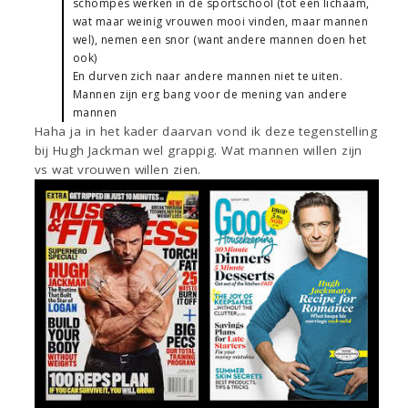
schompes werken in de sportschool (tot een lichaam,
wat maar weinig vrouwen mooi vinden, maar mannen
wel), nemen een snor (want andere mannen doen het
ook)
En durven zich naar andere mannen niet te uiten.
Mannen zijn erg bang voor de mening van andere
mannen
Haha ja in het kader daarvan vond ik deze tegenstelling
bij Hugh Jackman wel grappig. Wat mannen willen zijn
vs wat vrouwen willen zien.