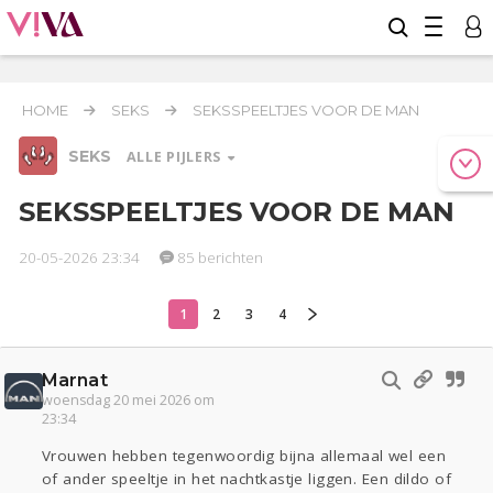
HOME
SEKS
SEKSSPEELTJES VOOR DE MAN
SEKS
ALLE PIJLERS
SEKSSPEELTJES VOOR DE MAN
20-05-2026 23:34
85 berichten
Relaties
Werk & Studie
Geld & Recht
Reizen
Gezondheid
Coronavirus
Overig
COVID-19
1
2
3
4
Seks
Marnat
Actueel
Oekraïne
Entertainment
Lijf & Lijn
woensdag 20 mei 2026 om
Kinderen
Digi
Eten
Mode & Beauty
23:34
Zwanger
Psyche
Thuis
Klussen
Vrouwen hebben tegenwoordig bijna allemaal wel een
Sport
Contact
Viva zoekt
Aangeboden
of ander speeltje in het nachtkastje liggen. Een dildo of