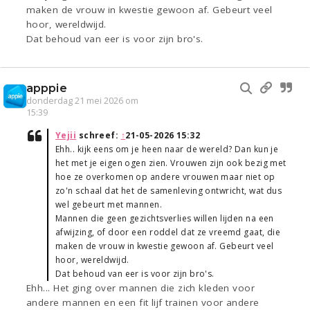
maken de vrouw in kwestie gewoon af. Gebeurt veel
hoor, wereldwijd.
Dat behoud van eer is voor zijn bro's.
apppie
donderdag 21 mei 2026 om
15:39
Yejii
schreef:
↑
21-05-2026 15:32
Ehh.. kijk eens om je heen naar de wereld? Dan kun je
het met je eigen ogen zien. Vrouwen zijn ook bezig met
hoe ze overkomen op andere vrouwen maar niet op
zo'n schaal dat het de samenleving ontwricht, wat dus
wel gebeurt met mannen.
Mannen die geen gezichtsverlies willen lijden na een
afwijzing, of door een roddel dat ze vreemd gaat, die
maken de vrouw in kwestie gewoon af. Gebeurt veel
hoor, wereldwijd.
Dat behoud van eer is voor zijn bro's.
Ehh... Het ging over mannen die zich kleden voor
andere mannen en een fit lijf trainen voor andere