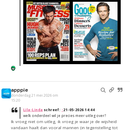
apppie
donderdag 21 mei 2026 om
15:20
Lila-Linda
schreef:
↑
21-05-2026 14:44
welk onderdeel wil je precies meer uitleg over?
Ik vroeg niet om uitleg, ik vroeg je waar je de wijsheid
vandaan haalt dan vooral mannen (in tegenstelling tot