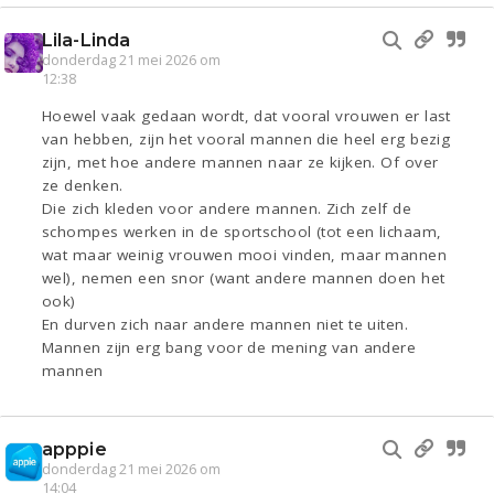
Lila-Linda
donderdag 21 mei 2026 om
12:38
Hoewel vaak gedaan wordt, dat vooral vrouwen er last
van hebben, zijn het vooral mannen die heel erg bezig
zijn, met hoe andere mannen naar ze kijken. Of over
ze denken.
Die zich kleden voor andere mannen. Zich zelf de
schompes werken in de sportschool (tot een lichaam,
wat maar weinig vrouwen mooi vinden, maar mannen
wel), nemen een snor (want andere mannen doen het
ook)
En durven zich naar andere mannen niet te uiten.
Mannen zijn erg bang voor de mening van andere
mannen
apppie
donderdag 21 mei 2026 om
14:04