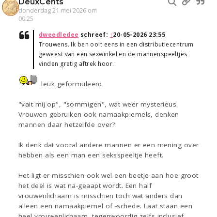
DeuxCents
donderdag 21 mei 2026 om
00:25
dweedledee
schreef:
↑
20-05-2026 23:55
Trouwens. Ik ben ooit eens in een distributiecentrum
geweest van een sexwinkel en de mannenspeeltjes
vinden gretig aftrek hoor.
leuk geformuleerd
"valt mij op", "sommigen", wat weer mysterieus.
Vrouwen gebruiken ook namaakpiemels, denken
mannen daar hetzelfde over?
Ik denk dat vooral andere mannen er een mening over
hebben als een man een seksspeeltje heeft.
Het ligt er misschien ook wel een beetje aan hoe groot
het deel is wat na-geaapt wordt. Een half
vrouwenlichaam is misschien toch wat anders dan
alleen een namaakpiemel of -schede. Laat staan een
heel vrouwenlichaam, tegenwoordig zelfs inclusief