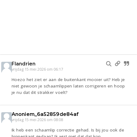
Flandrien
vrijdag 15 mei 2026 om 06:17
Hoezo het ziet er aan de buitenkant mooier uit? Heb je
niet gewoon je schaamlippen laten corrigeren en hoop
je nu dat dit strakker voelt?
Anoniem_6a52859de84af
vrijdag 15 mei 2026 om 08:08
Ik heb een schaamlip correctie gehad. Is bij jou ook de
binnenkant gedaan? Ik wist niet dat dat kon.