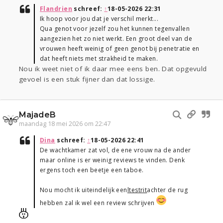
Flandrien
schreef:
↑
18-05-2026 22:31
Ik hoop voor jou dat je verschil merkt...
Qua genot voor jezelf zou het kunnen tegenvallen
aangezien het zo niet werkt. Een groot deel van de
vrouwen heeft weinig of geen genot bij penetratie en
dat heeft niets met strakheid te maken.
Nou ik weet niet of ik daar mee eens ben. Dat opgevuld
gevoel is een stuk fijner dan dat lossige.
MajadeB
maandag 18 mei 2026 om 22:47
Dina
schreef:
↑
18-05-2026 22:41
De wachtkamer zat vol, de ene vrouw na de ander
maar online is er weinig reviews te vinden. Denk
ergens toch een beetje een taboe.
Nou mocht ik uiteindelijk een
ltestrit
achter de rug
hebben zal ik wel een review schrijven