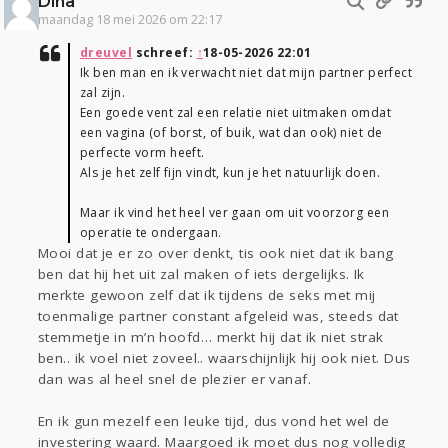
Dina
maandag 18 mei 2026 om 22:17
dreuvel
schreef:
↑
18-05-2026 22:01
Ik ben man en ik verwacht niet dat mijn partner perfect
zal zijn.
Een goede vent zal een relatie niet uitmaken omdat
een vagina (of borst, of buik, wat dan ook) niet de
perfecte vorm heeft.
Als je het zelf fijn vindt, kun je het natuurlijk doen.
Maar ik vind het heel ver gaan om uit voorzorg een
operatie te ondergaan.
Mooi dat je er zo over denkt, tis ook niet dat ik bang
ben dat hij het uit zal maken of iets dergelijks. Ik
merkte gewoon zelf dat ik tijdens de seks met mij
toenmalige partner constant afgeleid was, steeds dat
stemmetje in m’n hoofd… merkt hij dat ik niet strak
ben.. ik voel niet zoveel.. waarschijnlijk hij ook niet. Dus
dan was al heel snel de plezier er vanaf.
En ik gun mezelf een leuke tijd, dus vond het wel de
investering waard. Maargoed ik moet dus nog volledig