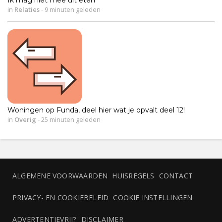
in
Relaties
-
9 minuten geleden
Woningen op Funda, deel hier wat je opvalt deel 12!
in
Overig
-
25 minuten geleden
ALGEMENE VOORWAARDEN
HUISREGELS
CONTACT
PRIVACY- EN COOKIEBELEID
COOKIE INSTELLINGEN
ADVERTENTIEVRIJ?
DISCLAIMER