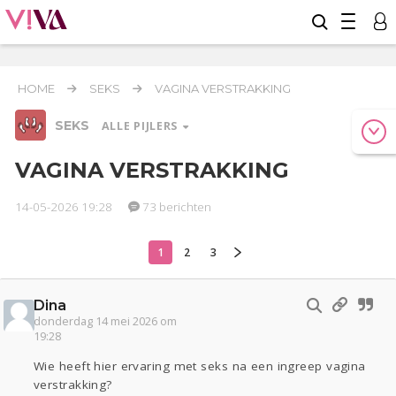
HOME
SEKS
VAGINA VERSTRAKKING
SEKS
ALLE PIJLERS
VAGINA VERSTRAKKING
14-05-2026 19:28
73 berichten
Relaties
Werk & Studie
Geld & Recht
Reizen
Gezondheid
Coronavirus
Overig
COVID-19
1
2
3
Seks
Dina
Actueel
Oekraïne
Entertainment
Lijf & Lijn
donderdag 14 mei 2026 om
Kinderen
Digi
Eten
Mode & Beauty
19:28
Zwanger
Psyche
Thuis
Klussen
Wie heeft hier ervaring met seks na een ingreep vagina
Sport
Contact
Viva zoekt
Aangeboden
verstrakking?