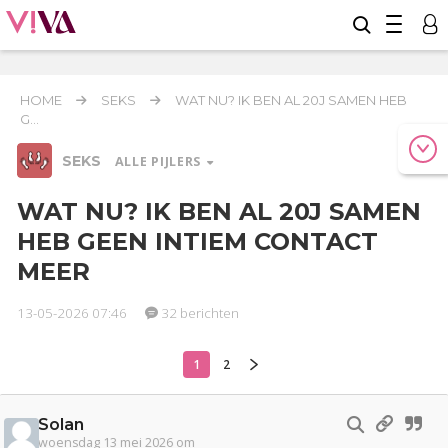
HOME
SEKS
WAT NU? IK BEN AL 20J SAMEN HEB
G...
SEKS
ALLE PIJLERS
WAT NU? IK BEN AL 20J SAMEN
HEB GEEN INTIEM CONTACT
Relaties
Werk & Studie
Geld & Recht
Reizen
MEER
Gezondheid
Coronavirus
Overig
COVID-19
13-05-2026 07:46
32 berichten
Seks
1
2
Actueel
Oekraïne
Entertainment
Lijf & Lijn
Kinderen
Digi
Eten
Mode & Beauty
Zwanger
Psyche
Thuis
Klussen
Solan
woensdag 13 mei 2026 om
Sport
Contact
Viva zoekt
Aangeboden