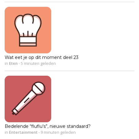
Wat eet je op dit moment deel 23
in
Eten
-
5 minuten geleden
Bedelende “fluflu’s”, nieuwe standaard?
in
Entertainment
-
9 minuten geleden