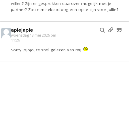
willen? Zijn er gesprekken daarover mogelijk met je
partner? Zou een seksuoloog een optie zijn voor jullie?
apiejapie
woensdag 13 mei 2026 om
11:26
Sorry Jojojo, te snel gelezen van mij.