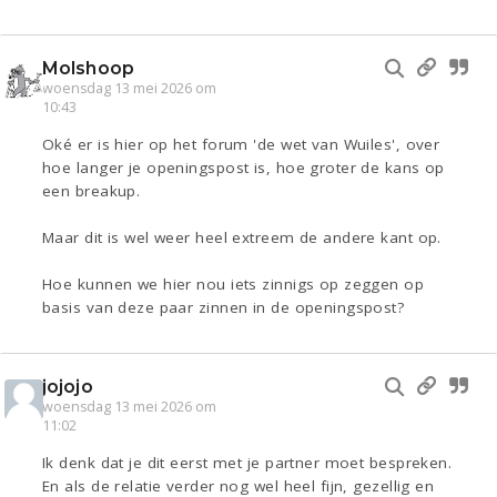
Molshoop
woensdag 13 mei 2026 om
10:43
Oké er is hier op het forum 'de wet van Wuiles', over
hoe langer je openingspost is, hoe groter de kans op
een breakup.
Maar dit is wel weer heel extreem de andere kant op.
Hoe kunnen we hier nou iets zinnigs op zeggen op
basis van deze paar zinnen in de openingspost?
jojojo
woensdag 13 mei 2026 om
11:02
Ik denk dat je dit eerst met je partner moet bespreken.
En als de relatie verder nog wel heel fijn, gezellig en