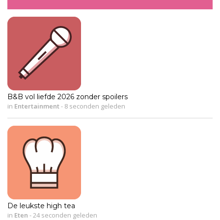
B&B vol liefde 2026 zonder spoilers
in
Entertainment
-
8 seconden geleden
De leukste high tea
in
Eten
-
24 seconden geleden