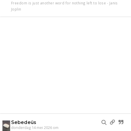
Freedom is just another word for nothing left to lose - Janis
Joplin
Sebedeüs
donderdag 14 mei 2026 om