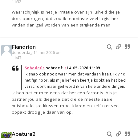
11:32
Waarschijnlijk is het je irritatie over zijn luiheid die je
doet opdrogen, dat zou ik tenminste veel logischer
vinden dan geil worden van een strijkende man.
Flandrien
donderdag 14 mei 2026 om
11:47
Sebedeüs
schreef:
↑
14-05-2026 11:09
Ik snap ook nooit waar men dat vandaan haalt. Ik vind
het fijn hoor, als mijn lief een keertje kookt en het bed
verschoont maar geil word ik van hele andere dingen.
Ik ben het er mee eens dat het een factor is. Als je
partner jou als diegene ziet die de meeste saaie
huishoudelijke klussen moet klaren en zelf niet veel
oppakt droog je daar van op.
Apatura2