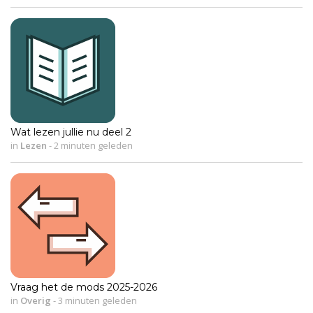
Wat lezen jullie nu deel 2
in
Lezen
-
2 minuten geleden
Vraag het de mods 2025-2026
in
Overig
-
3 minuten geleden