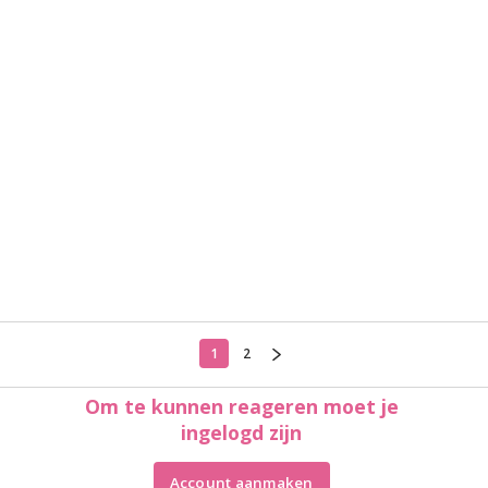
1
2
Om te kunnen reageren moet je
ingelogd zijn
Account aanmaken