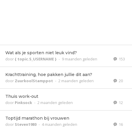
Wat als je sporten niet leuk vind?
door
{ topic.S_USERNAME }
-
9 maanden geleden
153
Krachttraining, hoe pakken jullie dit aan?
door
ZuurkoolStamppot
-
2 maanden geleden
20
Thuis work-out
door
Pinksock
-
2 maanden geleden
12
Toptijd marathon bij vrouwen
door
Steven1980
-
4 maanden geleden
16