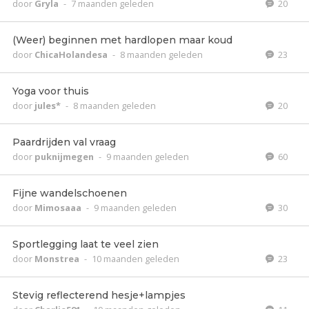
door
Gryla
-
7 maanden geleden
20
(Weer) beginnen met hardlopen maar koud
door
ChicaHolandesa
-
8 maanden geleden
23
Yoga voor thuis
door
jules*
-
8 maanden geleden
20
Paardrijden val vraag
door
puknijmegen
-
9 maanden geleden
60
Fijne wandelschoenen
door
Mimosaaa
-
9 maanden geleden
30
Sportlegging laat te veel zien
door
Monstrea
-
10 maanden geleden
23
Stevig reflecterend hesje+lampjes