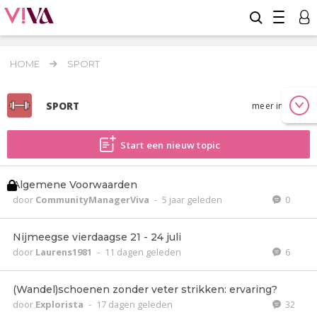
HOME
SPORT
SPORT
meer info
Start een nieuw topic
Algemene Voorwaarden
door
CommunityManagerViva
-
5 jaar geleden
0
Nijmeegse vierdaagse 21 - 24 juli
door
Laurens1981
-
11 dagen geleden
6
(Wandel)schoenen zonder veter strikken: ervaring?
door
Explorista
-
17 dagen geleden
32