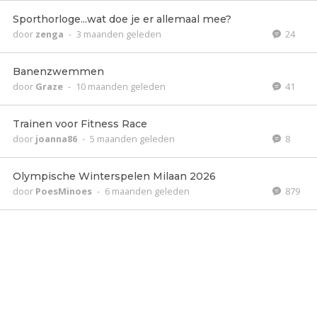
Sporthorloge...wat doe je er allemaal mee?
door
zenga
-
3 maanden geleden
24
Banenzwemmen
door
Graze
-
10 maanden geleden
41
Trainen voor Fitness Race
door
joanna86
-
5 maanden geleden
8
Olympische Winterspelen Milaan 2026
door
PoesMinoes
-
6 maanden geleden
879