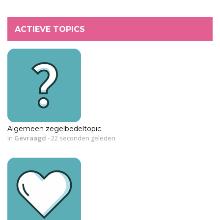
ACTIEVE TOPICS
Algemeen zegelbedeltopic
in
Gevraagd
-
22 seconden geleden