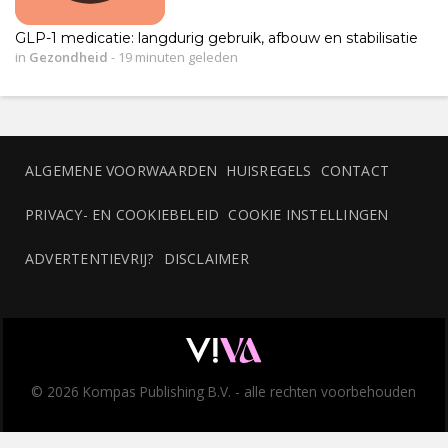
GLP-1 medicatie: langdurig gebruik, afbouw en stabilisatie
in
Gezondheid
-
19 minuten geleden
ALGEMENE VOORWAARDEN
HUISREGELS
CONTACT
PRIVACY- EN COOKIEBELEID
COOKIE INSTELLINGEN
ADVERTENTIEVRIJ?
DISCLAIMER
© 2026 Kompas Publishing B.V. - alle rechten voorbehouden