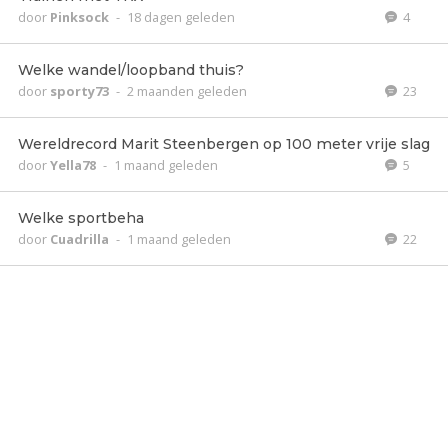
door
Pinksock
-
18 dagen geleden
4
Welke wandel/loopband thuis?
door
sporty73
-
2 maanden geleden
23
Wereldrecord Marit Steenbergen op 100 meter vrije slag
door
Yella78
-
1 maand geleden
5
Welke sportbeha
door
Cuadrilla
-
1 maand geleden
22