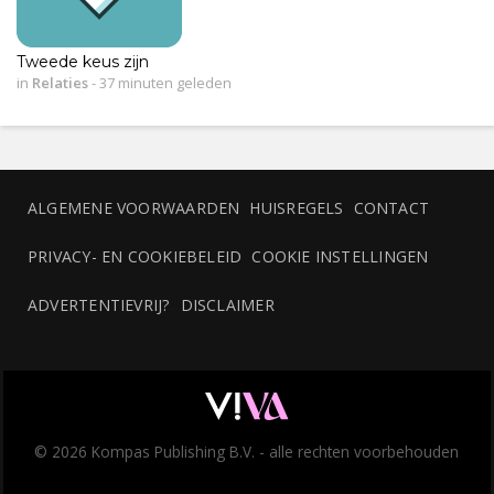
Tweede keus zijn
in
Relaties
-
37 minuten geleden
ALGEMENE VOORWAARDEN
HUISREGELS
CONTACT
PRIVACY- EN COOKIEBELEID
COOKIE INSTELLINGEN
ADVERTENTIEVRIJ?
DISCLAIMER
© 2026 Kompas Publishing B.V. - alle rechten voorbehouden