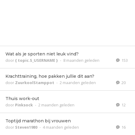
Wat als je sporten niet leuk vind?
door
{ topic.S_USERNAME }
-
8 maanden geleden
153
Krachttraining, hoe pakken jullie dit aan?
door
ZuurkoolStamppot
-
2 maanden geleden
20
Thuis work-out
door
Pinksock
-
2 maanden geleden
12
Toptijd marathon bij vrouwen
door
Steven1980
-
4 maanden geleden
16