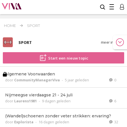
HOME
SPORT
SPORT
meer info
Start een nieuw topic
Algemene Voorwaarden
door
CommunityManagerViva
-
5 jaar geleden
0
Nijmeegse vierdaagse 21 - 24 juli
door
Laurens1981
-
9 dagen geleden
6
(Wandel)schoenen zonder veter strikken: ervaring?
door
Explorista
-
16 dagen geleden
32