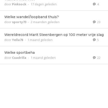
door
Pinksock
-
17 dagen geleden
4
Welke wandel/loopband thuis?
door
sporty73
-
2 maanden geleden
23
Wereldrecord Marit Steenbergen op 100 meter vrije slag
door
Yella78
-
1 maand geleden
5
Welke sportbeha
door
Cuadrilla
-
1 maand geleden
22