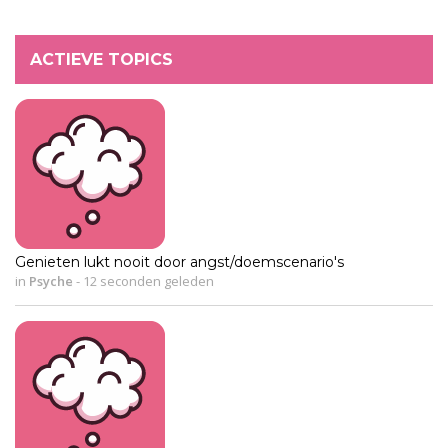
ACTIEVE TOPICS
Genieten lukt nooit door angst/doemscenario's
in
Psyche
-
12 seconden geleden