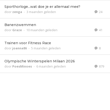
Sporthorloge...wat doe je er allemaal mee?
door
zenga
-
3 maanden geleden
24
Banenzwemmen
door
Graze
-
10 maanden geleden
41
Trainen voor Fitness Race
door
joanna86
-
5 maanden geleden
8
Olympische Winterspelen Milaan 2026
door
PoesMinoes
-
6 maanden geleden
879