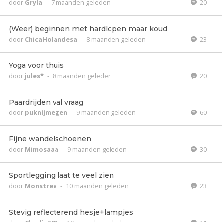
door
Gryla
-
7 maanden geleden
20
(Weer) beginnen met hardlopen maar koud
door
ChicaHolandesa
-
8 maanden geleden
23
Yoga voor thuis
door
jules*
-
8 maanden geleden
20
Paardrijden val vraag
door
puknijmegen
-
9 maanden geleden
60
Fijne wandelschoenen
door
Mimosaaa
-
9 maanden geleden
30
Sportlegging laat te veel zien
door
Monstrea
-
10 maanden geleden
23
Stevig reflecterend hesje+lampjes