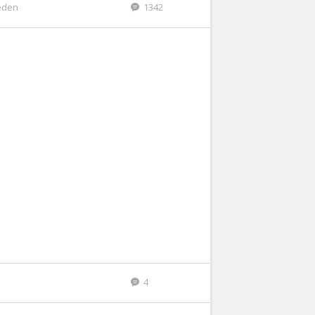
eden
1342
4