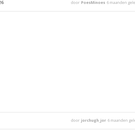
26
door
PoesMinoes
6 maanden gel
door
jorchugh_jor
6 maanden ge