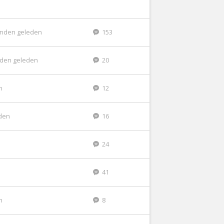
nden geleden
153
den geleden
20
n
12
den
16
24
41
n
8