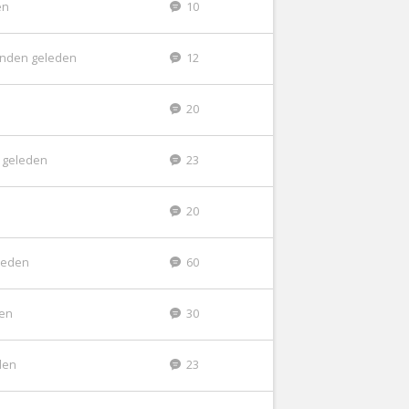
en
10
nden geleden
12
20
 geleden
23
20
leden
60
den
30
den
23