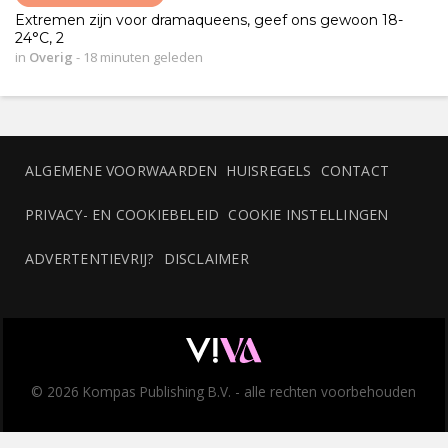
Extremen zijn voor dramaqueens, geef ons gewoon 18-
24°C, 2
in
Overig
-
18 minuten geleden
ALGEMENE VOORWAARDEN
HUISREGELS
CONTACT
PRIVACY- EN COOKIEBELEID
COOKIE INSTELLINGEN
ADVERTENTIEVRIJ?
DISCLAIMER
© 2026 Kompas Publishing B.V. - alle rechten voorbehouden