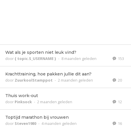
Wat als je sporten niet leuk vind?
door
{ topic.S_USERNAME }
-
8 maanden geleden
153
Krachttraining, hoe pakken jullie dit aan?
door
ZuurkoolStamppot
-
2 maanden geleden
20
Thuis work-out
door
Pinksock
-
2 maanden geleden
12
Toptijd marathon bij vrouwen
door
Steven1980
-
4 maanden geleden
16