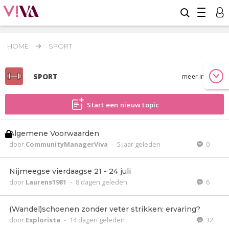
HOME
SPORT
SPORT
meer info
Start een nieuw topic
Algemene Voorwaarden
door
CommunityManagerViva
-
5 jaar geleden
0
Nijmeegse vierdaagse 21 - 24 juli
door
Laurens1981
-
8 dagen geleden
6
(Wandel)schoenen zonder veter strikken: ervaring?
door
Explorista
-
14 dagen geleden
32