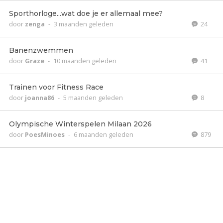
Sporthorloge...wat doe je er allemaal mee?
door
zenga
-
3 maanden geleden
24
Banenzwemmen
door
Graze
-
10 maanden geleden
41
Trainen voor Fitness Race
door
joanna86
-
5 maanden geleden
8
Olympische Winterspelen Milaan 2026
door
PoesMinoes
-
6 maanden geleden
879