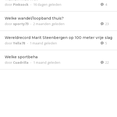
door
Pinksock
-
16 dagen geleden
4
Welke wandel/loopband thuis?
door
sporty73
-
2 maanden geleden
23
Wereldrecord Marit Steenbergen op 100 meter vrije slag
door
Yella78
-
1 maand geleden
5
Welke sportbeha
door
Cuadrilla
-
1 maand geleden
22