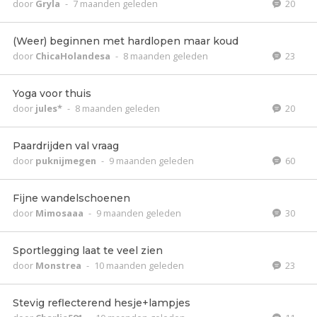
door
Gryla
-
7 maanden geleden
20
(Weer) beginnen met hardlopen maar koud
door
ChicaHolandesa
-
8 maanden geleden
23
Yoga voor thuis
door
jules*
-
8 maanden geleden
20
Paardrijden val vraag
door
puknijmegen
-
9 maanden geleden
60
Fijne wandelschoenen
door
Mimosaaa
-
9 maanden geleden
30
Sportlegging laat te veel zien
door
Monstrea
-
10 maanden geleden
23
Stevig reflecterend hesje+lampjes