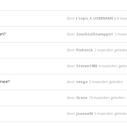
door
{ topic.S_USERNAME }
8 maa
an?
door
ZuurkoolStamppot
2 maan
door
Pinksock
2 maanden gelede
door
Steven1980
4 maanden gele
 mee?
door
zenga
3 maanden geleden
door
Graze
10 maanden geleden
door
joanna86
5 maanden gelede