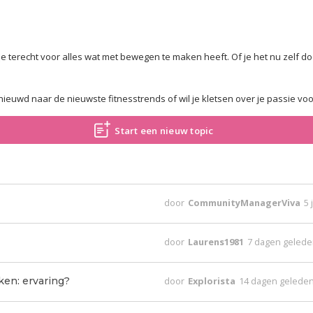
e terecht voor alles wat met bewegen te maken heeft. Of je het nu zelf doe
enieuwd naar de nieuwste fitnesstrends of wil je kletsen over je passie vo
Start een nieuw topic
door
CommunityManagerViva
5 
door
Laurens1981
7 dagen geled
ken: ervaring?
door
Explorista
14 dagen gelede