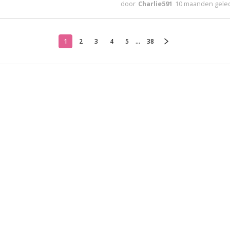
door
Charlie591
10 maanden gele
1
2
3
4
5
...
38