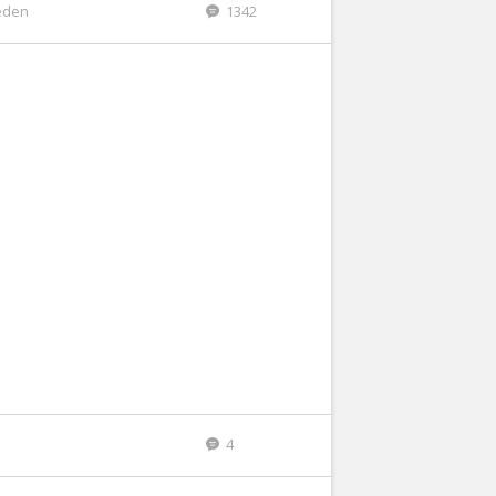
eden
1342
4