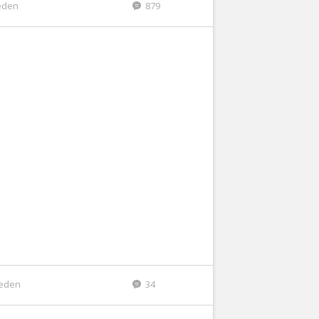
eden
879
leden
34