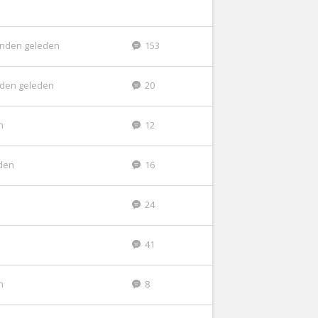
nden geleden
153
den geleden
20
n
12
den
16
24
41
n
8