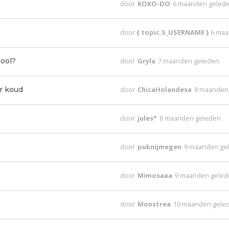
door
KOKO-DO
6 maanden geled
door
{ topic.S_USERNAME }
6 maa
ool?
door
Gryla
7 maanden geleden
r koud
door
ChicaHolandesa
8 maanden
door
jules*
8 maanden geleden
door
puknijmegen
9 maanden ge
door
Mimosaaa
9 maanden gele
door
Monstrea
10 maanden gele