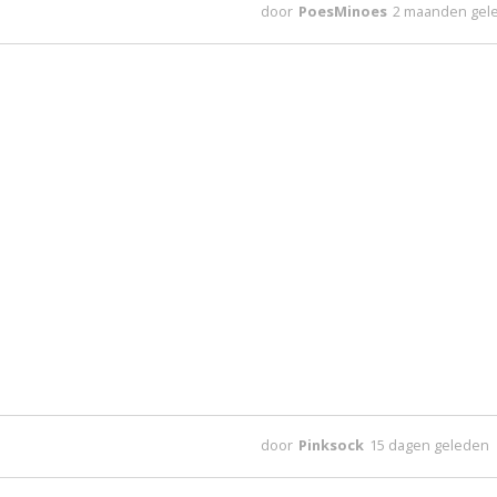
door
PoesMinoes
2 maanden gel
door
Pinksock
15 dagen geleden