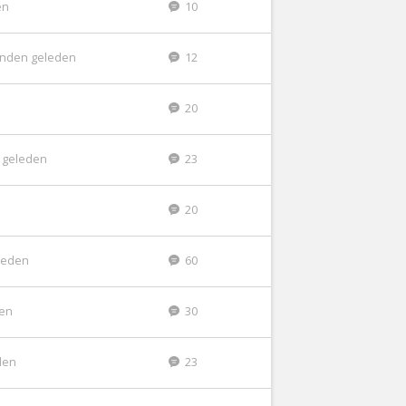
en
10
nden geleden
12
20
 geleden
23
20
leden
60
den
30
den
23