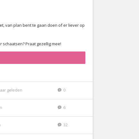
t, van plan bent te gaan doen of er liever op
or schaatsen? Praat gezellig mee!
jaar geleden
0
en
6
n
32