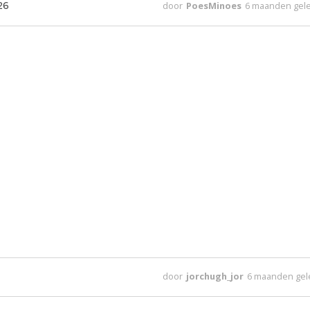
26
door
PoesMinoes
6 maanden gel
door
jorchugh_jor
6 maanden ge