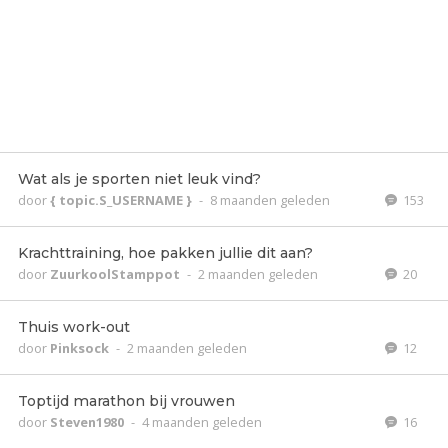
Wat als je sporten niet leuk vind?
door
{ topic.S_USERNAME }
-
8 maanden geleden
153
Krachttraining, hoe pakken jullie dit aan?
door
ZuurkoolStamppot
-
2 maanden geleden
20
Thuis work-out
door
Pinksock
-
2 maanden geleden
12
Toptijd marathon bij vrouwen
door
Steven1980
-
4 maanden geleden
16