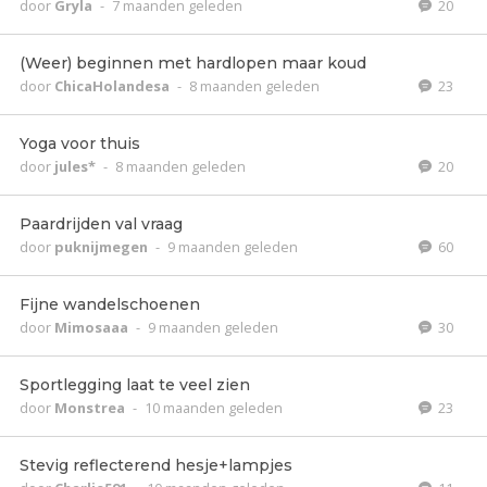
door
Gryla
-
7 maanden geleden
20
(Weer) beginnen met hardlopen maar koud
door
ChicaHolandesa
-
8 maanden geleden
23
Yoga voor thuis
door
jules*
-
8 maanden geleden
20
Paardrijden val vraag
door
puknijmegen
-
9 maanden geleden
60
Fijne wandelschoenen
door
Mimosaaa
-
9 maanden geleden
30
Sportlegging laat te veel zien
door
Monstrea
-
10 maanden geleden
23
Stevig reflecterend hesje+lampjes