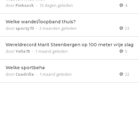
door
Pinksock
-
15 dagen geleden
4
Welke wandel/loopband thuis?
door
sporty73
-
2 maanden geleden
23
Wereldrecord Marit Steenbergen op 100 meter vrije slag
door
Yella78
-
1 maand geleden
5
Welke sportbeha
door
Cuadrilla
-
1 maand geleden
22