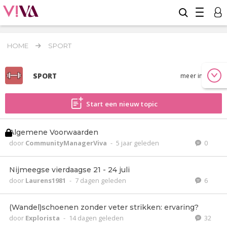
HOME
SPORT
SPORT
meer info
Start een nieuw topic
Algemene Voorwaarden
door
CommunityManagerViva
-
5 jaar geleden
0
Nijmeegse vierdaagse 21 - 24 juli
door
Laurens1981
-
7 dagen geleden
6
(Wandel)schoenen zonder veter strikken: ervaring?
door
Explorista
-
14 dagen geleden
32