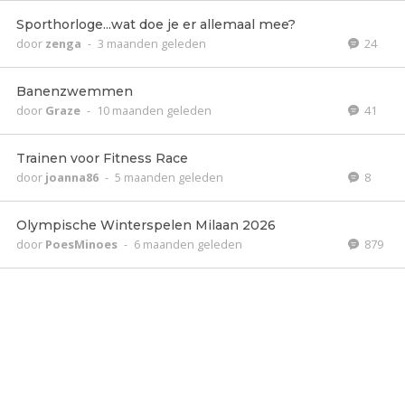
Sporthorloge...wat doe je er allemaal mee?
door
zenga
-
3 maanden geleden
24
Banenzwemmen
door
Graze
-
10 maanden geleden
41
Trainen voor Fitness Race
door
joanna86
-
5 maanden geleden
8
Olympische Winterspelen Milaan 2026
door
PoesMinoes
-
6 maanden geleden
879