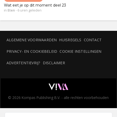
Wat eet je op dit moment deel 23
in
Eten
-
6 uren geleden
ALGEMENE VOORWAARDEN
HUISREGELS
CONTACT
PRIVACY- EN COOKIEBELEID
COOKIE INSTELLINGEN
ADVERTENTIEVRIJ?
DISCLAIMER
© 2026 Kompas Publishing B.V. - alle rechten voorbehouden