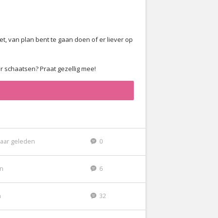
t, van plan bent te gaan doen of er liever op
or schaatsen? Praat gezellig mee!
jaar geleden
0
en
6
n
32