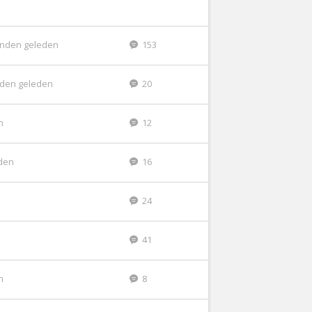
nden geleden
153
den geleden
20
n
12
den
16
24
41
n
8