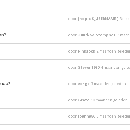
door
{ topic.S_USERNAME }
8 maa
an?
door
ZuurkoolStamppot
2 maan
door
Pinksock
2 maanden gelede
door
Steven1980
4 maanden gele
 mee?
door
zenga
3 maanden geleden
door
Graze
10 maanden geleden
door
joanna86
5 maanden gelede