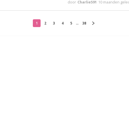
door
Charlie591
10 maanden gele
1
2
3
4
5
...
38