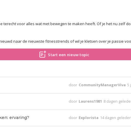
e terecht voor alles wat met bewegen te maken heeft. Of je het nu zelf doe
enieuwd naar de nieuwste fitnesstrends of wil je kletsen over je passie vo
Start een nieuw topic
door
CommunityManagerViva
5 
door
Laurens1981
8 dagen geled
ken: ervaring?
door
Explorista
14 dagen gelede