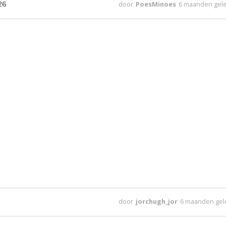
26
door
PoesMinoes
6 maanden gel
door
jorchugh_jor
6 maanden ge