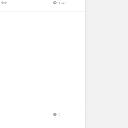
eden
1342
4