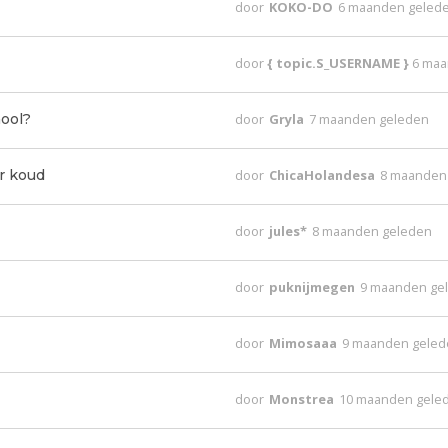
door
KOKO-DO
6 maanden geled
door
{ topic.S_USERNAME }
6 maa
ool?
door
Gryla
7 maanden geleden
r koud
door
ChicaHolandesa
8 maanden
door
jules*
8 maanden geleden
door
puknijmegen
9 maanden ge
door
Mimosaaa
9 maanden gele
door
Monstrea
10 maanden gele