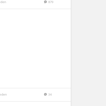
eden
879
leden
34