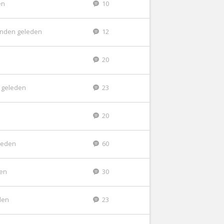
en
10
nden geleden
12
20
 geleden
23
20
leden
60
den
30
den
23