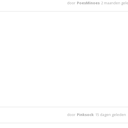
door
PoesMinoes
2 maanden gel
door
Pinksock
15 dagen geleden