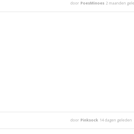
door
PoesMinoes
2 maanden gel
door
Pinksock
14 dagen geleden