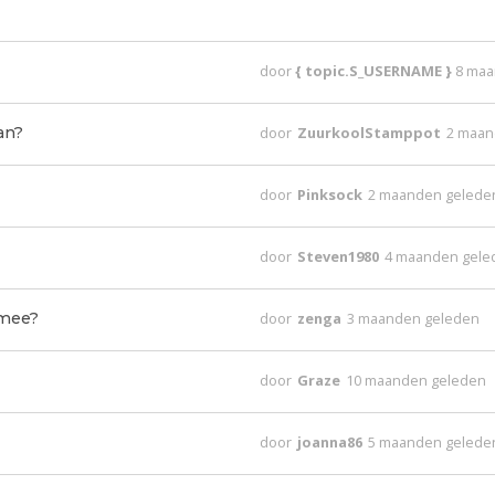
door
{ topic.S_USERNAME }
8 maa
an?
door
ZuurkoolStamppot
2 maan
door
Pinksock
2 maanden gelede
door
Steven1980
4 maanden gele
 mee?
door
zenga
3 maanden geleden
door
Graze
10 maanden geleden
door
joanna86
5 maanden gelede