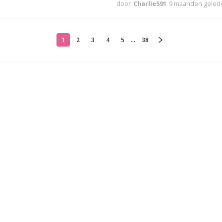
door
Charlie591
9 maanden geled
1
2
3
4
5
...
38