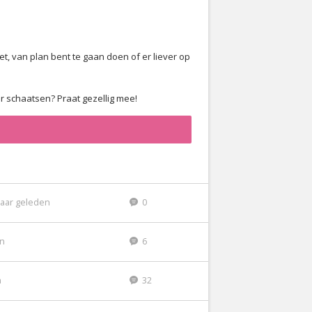
t, van plan bent te gaan doen of er liever op
or schaatsen? Praat gezellig mee!
jaar geleden
0
en
6
n
32