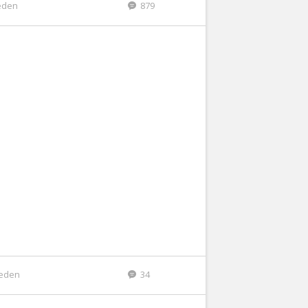
eden
879
leden
34