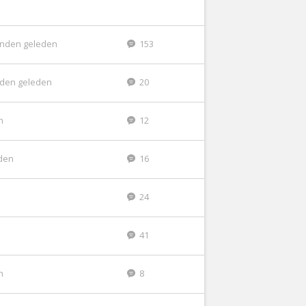
nden geleden
153
den geleden
20
n
12
den
16
24
41
n
8