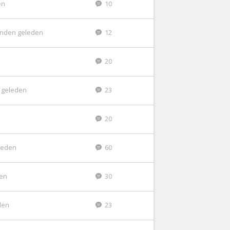
en
10
nden geleden
12
20
 geleden
23
20
leden
60
den
30
den
23