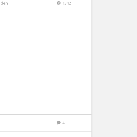
eden
1342
4