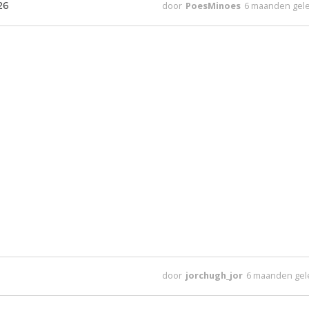
26
door
PoesMinoes
6 maanden gel
door
jorchugh_jor
6 maanden ge