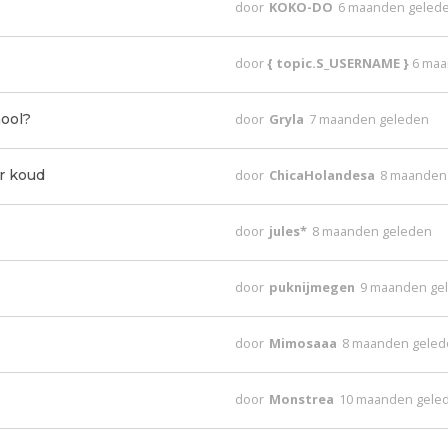
door
KOKO-DO
6 maanden geled
door
{ topic.S_USERNAME }
6 maa
ool?
door
Gryla
7 maanden geleden
r koud
door
ChicaHolandesa
8 maanden
door
jules*
8 maanden geleden
door
puknijmegen
9 maanden ge
door
Mimosaaa
8 maanden gele
door
Monstrea
10 maanden gele