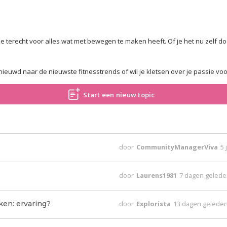
e terecht voor alles wat met bewegen te maken heeft. Of je het nu zelf doe
enieuwd naar de nieuwste fitnesstrends of wil je kletsen over je passie vo
Start een nieuw topic
door
CommunityManagerViva
5 
door
Laurens1981
7 dagen geled
ken: ervaring?
door
Explorista
13 dagen gelede