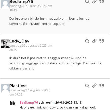
Bedlamp76
dinsdag 26 augustus 2025 om
18:19
De broeken bij de hm met zakken lijken allemaal
uitverkocht. Fusion ziet er top uit!
Lady_Day
dinsdag 26 augustus 2025 om
20:29
Ik durf het bijna niet te zeggen maar ik vind de
sculpting leggings van Halara echt superfijn. Dan wel de
dikkere variant.
Plasticss
woensdag 27 augustus 2025
om 07:52
Bedlamp76
schreef:
↑
26-08-2025 18:18
Heb je een link van jouw broek dan kan ik daar ook