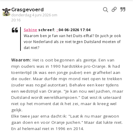
Grasgevoerd
donderdag 4 juni 2026 om
20:16
Sabine
schreef:
↑
04-06-2026 17:04
Waarom ben je fan van het Duits elftal? En juich je ook
voor Nederland als ze niet tegen Duitsland moeten of
dat niet?
Waarom:
Het is ooit begonnen als geintje. Een van
mijn ouders was in 1990 hardstikke pro-Oranje. Ik had
toentertijd (ik was een jonge puber) een grafhekel aan
die ouder. Maar durfde mijn mond niet open te trekken
(ouder was nogal autoritair). Behalve een keer tijdens
een wedstrijd van Oranje. "Je kan nou wel juichen, maar
Duitsland wordt wereldkampioen." Dat wist ik uiteraard
niet op het moment dat ik het zei, maar ik kreeg wel
gelijk.
Elke twee jaar erna dacht ik: "Laat ik nu maar gewoon
gaan doen en voor Oranje juichen." Maar dat lukte niet.
En al helemaal niet in 1996 en 2014.