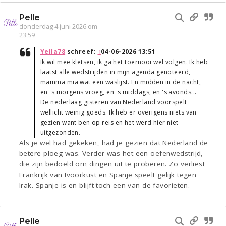
Pelle
donderdag 4 juni 2026 om
23:59
Yella78
schreef:
↑
04-06-2026 13:51
Ik wil mee kletsen, ik ga het toernooi wel volgen. Ik heb
laatst alle wedstrijden in mijn agenda genoteerd,
mamma mia wat een waslijst. En midden in de nacht,
en 's morgens vroeg, en 's middags, en 's avonds...
De nederlaag gisteren van Nederland voorspelt
wellicht weinig goeds. Ik heb er overigens niets van
gezien want ben op reis en het werd hier niet
uitgezonden.
Als je wel had gekeken, had je gezien dat Nederland de
betere ploeg was. Verder was het een oefenwedstrijd,
die zijn bedoeld om dingen uit te proberen. Zo verliest
Frankrijk van Ivoorkust en Spanje speelt gelijk tegen
Irak. Spanje is en blijft toch een van de favorieten.
Pelle