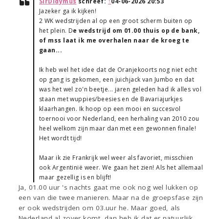
SirDidymus
schreef:
↑
04-06-2026 20:53
Jazeker ga ik kijken!
2 WK wedstrijden al op een groot scherm buiten op
het plein. D
e wedstrijd om 01.00 thuis op de bank,
of mss laat ik me overhalen naar de kroeg te
gaan...
Ik heb wel het idee dat de Oranjekoorts nog niet echt
op gang is gekomen, een juichjack van Jumbo en dat
was het wel zo'n beetje... jaren geleden had ik alles vol
staan met wuppies/beesies en de Bavariajurkjes
klaarhangen. Ik hoop op een mooi en succesvol
toernooi voor Nederland, een herhaling van 2010 zou
heel welkom zijn maar dan met een gewonnen finale!
Het wordt tijd!
Maar ik zie Frankrijk wel weer als favoriet, misschien
ook Argentinië weer. We gaan het zien! Als het allemaal
maar gezellig is en blijft!
Ja, 01.00 uur 's nachts gaat me ook nog wel lukken op
een van die twee manieren. Maar na de groepsfase zijn
er ook wedstrijden om 03.uur he. Maar goed, als
Nederland al zover komt, dan heb ik dat er natuurlijk