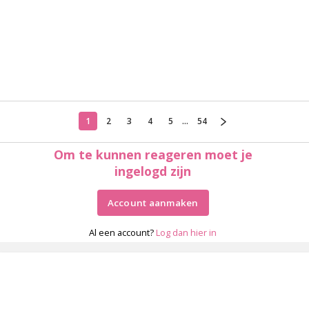
1
2
3
4
5
...
54
Om te kunnen reageren moet je
ingelogd zijn
Account aanmaken
Al een account?
Log dan hier in