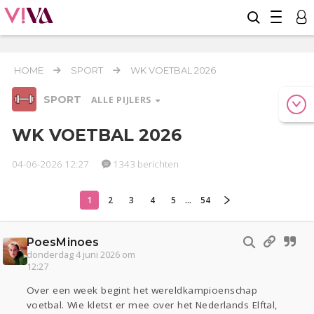
HOME
SPORT
WK VOETBAL 2026
SPORT
ALLE PIJLERS
WK VOETBAL 2026
04-06-2026 12:27
1343 berichten
Relaties
Werk & Studie
Geld & Recht
Reizen
Seks
Gezondheid
Coronavirus
Overig
COVID-19
1
2
3
4
5
...
54
Actueel
Oekraïne
Entertainment
Lijf & Lijn
Kinderen
Digi
Eten
Mode & Beauty
PoesMinoes
Zwanger
Psyche
Thuis
Klussen
donderdag 4 juni 2026 om
Contact
Viva zoekt
Aangeboden
12:27
Over een week begint het wereldkampioenschap
voetbal. Wie kletst er mee over het Nederlands Elftal,
Sport