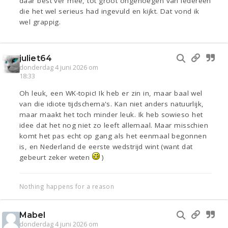
daar best ver mee, tot groot ongenoegen van iedereen
die het wel serieus had ingevuld en kijkt. Dat vond ik
wel grappig.
juliet64
donderdag 4 juni 2026 om
18:33
Oh leuk, een WK-topic! Ik heb er zin in, maar baal wel
van die idiote tijdschema's. Kan niet anders natuurlijk,
maar maakt het toch minder leuk. Ik heb sowieso het
idee dat het nog niet zo leeft allemaal. Maar misschien
komt het pas echt op gang als het eenmaal begonnen
is, en Nederland de eerste wedstrijd wint (want dat
gebeurt zeker weten
)
Nothing happens for a reason
Mabel
donderdag 4 juni 2026 om