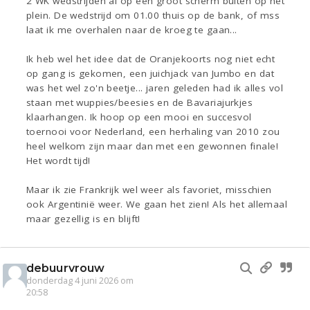
2 WK wedstrijden al op een groot scherm buiten op het
plein. De wedstrijd om 01.00 thuis op de bank, of mss
laat ik me overhalen naar de kroeg te gaan...
Ik heb wel het idee dat de Oranjekoorts nog niet echt
op gang is gekomen, een juichjack van Jumbo en dat
was het wel zo'n beetje... jaren geleden had ik alles vol
staan met wuppies/beesies en de Bavariajurkjes
klaarhangen. Ik hoop op een mooi en succesvol
toernooi voor Nederland, een herhaling van 2010 zou
heel welkom zijn maar dan met een gewonnen finale!
Het wordt tijd!
Maar ik zie Frankrijk wel weer als favoriet, misschien
ook Argentinië weer. We gaan het zien! Als het allemaal
maar gezellig is en blijft!
debuurvrouw
donderdag 4 juni 2026 om
20:58