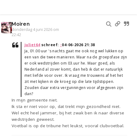
Moiren
donderdag 4 juni 2026 om
22:42
juliet64
schreef:
↑
04-06-2026 21:38
Ja, 01.00 uur 's nachts gaat me ook nog wel lukken op
een van die twee manieren. Maar na de groepsfase zijn
er ook wedstrijden om 03.uur he. Maar goed, als
Nederland al zover komt, dan heb ik dat er natuurlijk
met liefde voor over. Ik vraag me trouwens af het het
zit met kijken in de kroeg op die late tijdstippen.
Zouden daar extra vergunningen voor afgegeven zijn
dan?
In mijn gemeente niet.
Ik sta er niet voor op, dat trekt mijn gezondheid niet.
Wel echt heel jammer, bij het zwak ben ik naar diverse
wedstrijden geweest.
Voetbal is op de tribune het leukst, vooral clubvoetbal.