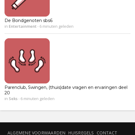
De Bondgenoten sbs6
in
Entertainment
-
6 minuten geleden
Parenclub, Swingen, (thuis)date vragen en ervaringen deel
20
in
Seks
-
6 minuten geleden
ALGEMENE VOORWAARDEN
HUISREGELS
CONTACT