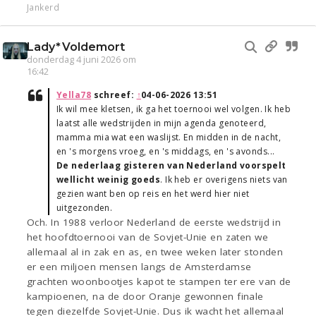
Jankerd
Lady*Voldemort
donderdag 4 juni 2026 om
16:42
Yella78
schreef:
↑
04-06-2026 13:51
Ik wil mee kletsen, ik ga het toernooi wel volgen. Ik heb
laatst alle wedstrijden in mijn agenda genoteerd,
mamma mia wat een waslijst. En midden in de nacht,
en 's morgens vroeg, en 's middags, en 's avonds...
De nederlaag gisteren van Nederland voorspelt
wellicht weinig goeds
. Ik heb er overigens niets van
gezien want ben op reis en het werd hier niet
uitgezonden.
Och. In 1988 verloor Nederland de eerste wedstrijd in
het hoofdtoernooi van de Sovjet-Unie en zaten we
allemaal al in zak en as, en twee weken later stonden
er een miljoen mensen langs de Amsterdamse
grachten woonbootjes kapot te stampen ter ere van de
kampioenen, na de door Oranje gewonnen finale
tegen diezelfde Sovjet-Unie. Dus ik wacht het allemaal