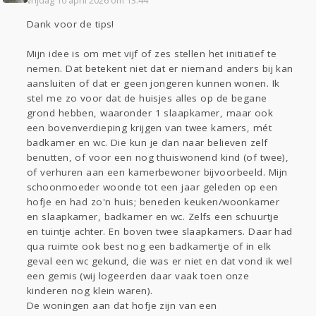
vrijdag 10 april 2026 om 13:44
Dank voor de tips!
Mijn idee is om met vijf of zes stellen het initiatief te
nemen. Dat betekent niet dat er niemand anders bij kan
aansluiten of dat er geen jongeren kunnen wonen. Ik
stel me zo voor dat de huisjes alles op de begane
grond hebben, waaronder 1 slaapkamer, maar ook
een bovenverdieping krijgen van twee kamers, mét
badkamer en wc. Die kun je dan naar believen zelf
benutten, of voor een nog thuiswonend kind (of twee),
of verhuren aan een kamerbewoner bijvoorbeeld. Mijn
schoonmoeder woonde tot een jaar geleden op een
hofje en had zo'n huis; beneden keuken/woonkamer
en slaapkamer, badkamer en wc. Zelfs een schuurtje
en tuintje achter. En boven twee slaapkamers. Daar had
qua ruimte ook best nog een badkamertje of in elk
geval een wc gekund, die was er niet en dat vond ik wel
een gemis (wij logeerden daar vaak toen onze
kinderen nog klein waren).
De woningen aan dat hofje zijn van een