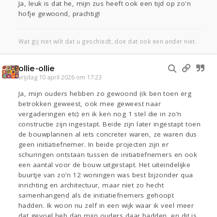
Ja, leuk is dat he, mijn zus heeft ook een tijd op zo'n
hofje gewoond, prachtig!
Wat gij niet wilt dat u geschiedt, doe dat ook een ander niet.
ollie-ollie
vrijdag 10 april 2026 om 17:23
Ja, mijn ouders hebben zo gewoond (ik ben toen erg
betrokken geweest, ook mee geweest naar
vergaderingen etc) en ik ken nog 1 stel die in zo’n
constructie zijn ingestapt. Beide zijn later ingestapt toen
de bouwplannen al iets concreter waren, ze waren dus
geen initiatiefnemer. In beide projecten zijn er
schuringen ontstaan tussen de initiatiefnemers en ook
een aantal voor de bouw uitgestapt. Het uiteindelijke
buurtje van zo’n 12 woningen was best bijzonder qua
inrichting en architectuur, maar niet zo hecht
samenhangend als de initiatiefnemers gehoopt
hadden. Ik woon nu zelf in een wijk waar ik veel meer
dat gevoel heb dan mijn ouders daar hadden, en dit is