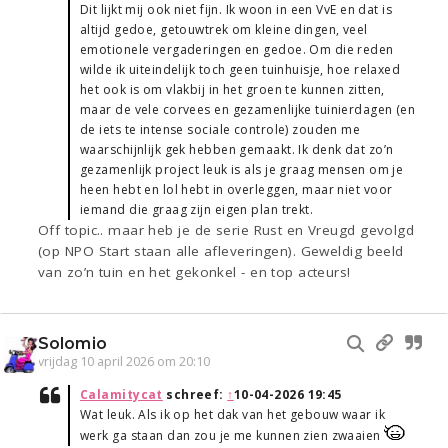
Dit lijkt mij ook niet fijn. Ik woon in een VvE en dat is
altijd gedoe, getouwtrek om kleine dingen, veel
emotionele vergaderingen en gedoe. Om die reden
wilde ik uiteindelijk toch geen tuinhuisje, hoe relaxed
het ook is om vlakbij in het groen te kunnen zitten,
maar de vele corvees en gezamenlijke tuinierdagen (en
de iets te intense sociale controle) zouden me
waarschijnlijk gek hebben gemaakt. Ik denk dat zo’n
gezamenlijk project leuk is als je graag mensen om je
heen hebt en lol hebt in overleggen, maar niet voor
iemand die graag zijn eigen plan trekt.
Off topic.. maar heb je de serie Rust en Vreugd gevolgd
(op NPO Start staan alle afleveringen). Geweldig beeld
van zo’n tuin en het gekonkel - en top acteurs!
Solomio
vrijdag 10 april 2026 om 20:10
Calamitycat
schreef:
↑
10-04-2026 19:45
Wat leuk. Als ik op het dak van het gebouw waar ik
werk ga staan dan zou je me kunnen zien zwaaien