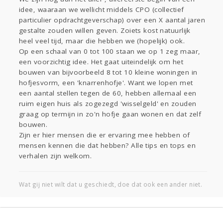
Sport
Contact
Viva zoekt
Aangeboden
idee, waaraan we wellicht middels CPO (collectief
Gevraagd
Horen
Doen
Zien
particulier opdrachtgeverschap) over een X aantal jaren
gestalte zouden willen geven. Zoiets kost natuurlijk
Lezen
heel veel tijd, maar die hebben we (hopelijk) ook.
Op een schaal van 0 tot 100 staan we op 1 zeg maar,
een voorzichtig idee. Het gaat uiteindelijk om het
bouwen van bijvoorbeeld 8 tot 10 kleine woningen in
hofjesvorm, een 'knarrenhofje'. Want we lopen met
een aantal stellen tegen de 60, hebben allemaal een
ruim eigen huis als zogezegd 'wisselgeld' en zouden
graag op termijn in zo'n hofje gaan wonen en dat zelf
bouwen.
Zijn er hier mensen die er ervaring mee hebben of
mensen kennen die dat hebben? Alle tips en tops en
verhalen zijn welkom.
Wat gij niet wilt dat u geschiedt, doe dat ook een ander niet.