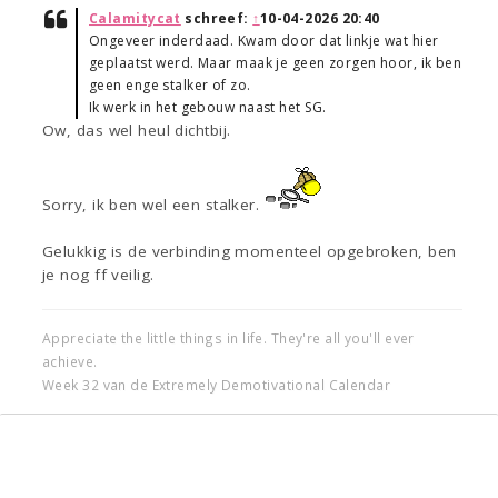
Calamitycat
schreef:
↑
10-04-2026 20:40
Ongeveer inderdaad. Kwam door dat linkje wat hier
geplaatst werd. Maar maak je geen zorgen hoor, ik ben
geen enge stalker of zo.
Ik werk in het gebouw naast het SG.
Ow, das wel heul dichtbij.
Sorry, ik ben wel een stalker.
Gelukkig is de verbinding momenteel opgebroken, ben
je nog ff veilig.
Appreciate the little things in life. They're all you'll ever
achieve.
Week 32 van de Extremely Demotivational Calendar