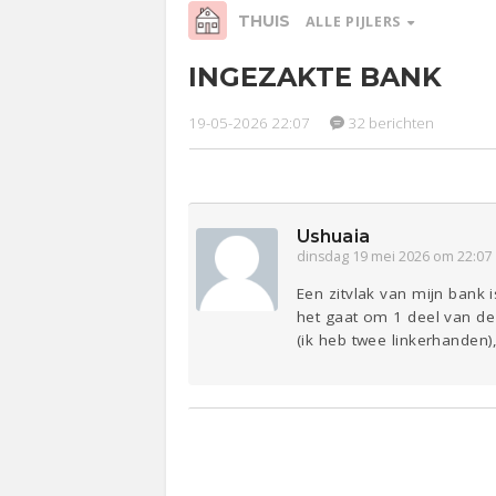
THUIS
ALLE PIJLERS
INGEZAKTE BANK
Relaties
Werk &
Ge
Studie
19-05-2026 22:07
32 berichten
Entertainment
Lijf & Lijn
Sport
Contact
Ushuaia
dinsdag 19 mei 2026 om 22:07
Een zitvlak van mijn bank 
het gaat om 1 deel van de 
(ik heb twee linkerhanden