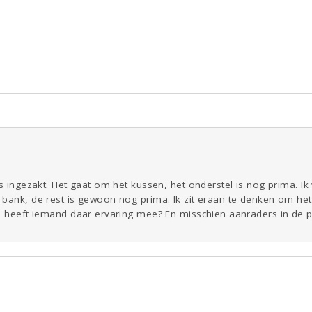
ld & Recht
Reizen
Seks
Gezondheid
Coronavirus
Overig
COVID-19
Kinderen
Digi
Eten
Mode &
Zwanger
Psyche
Beauty
Viva zoekt
Aangeboden
Gevraagd
Horen
Doen
Zien
is ingezakt. Het gaat om het kussen, het onderstel is nog prima. Ik
bank, de rest is gewoon nog prima. Ik zit eraan te denken om het 
), heeft iemand daar ervaring mee? En misschien aanraders in de p