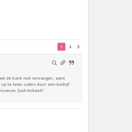
Actueel
Oekraïne
Klussen
1
2
Thuis
Lezen
 wil de bank niet vervangen, want
op te laten vullen door een bedrijf
rovincie Zuid-Holland?