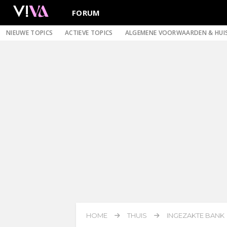
FORUM
NIEUWE TOPICS
ACTIEVE TOPICS
ALGEMENE VOORWAARDEN & HUI
HOME
THUIS
INGEZAKTE BANK