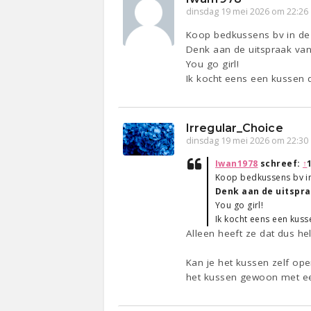
dinsdag 19 mei 2026 om 22:26
Koop bedkussens bv in de A
Denk aan de uitspraak van
You go girl!
Ik kocht eens een kussen da
Irregular_Choice
dinsdag 19 mei 2026 om 22:30
Iwan1978
schreef:
↑
Koop bedkussens bv in 
Denk aan de uitspra
You go girl!
Ik kocht eens een kusse
Alleen heeft ze dat dus h
Kan je het kussen zelf op
het kussen gewoon met een 