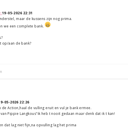
:
↑
19-05-2026 22:31
nderstel, maar de kussens zijn nog prima.
n we een complete bank.
s?
st op/aan de bank?
in
19-05-2026 22:26
de Action,haal de vulling eruit en vul je bank ermee.
van Pippie Langkous"ik heb t nooit gedaan maar denk dat ik t kan!
n dat lag niet fijn,na opvulling lag het prima