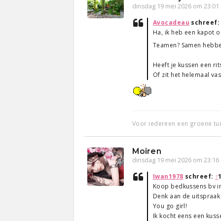
dinsdag 19 mei 2026 om 23:01
Avocadeau
schreef
Ha, ik heb een kapot o
Teamen? Samen hebbe
Heeft je kussen een rit
Of zit het helemaal va
Voor iedereen een groene tu
Moiren
dinsdag 19 mei 2026 om 23:16
Iwan1978
schreef:
↑
Koop bedkussens bv in 
Denk aan de uitspraak 
You go girl!
Ik kocht eens een kusse