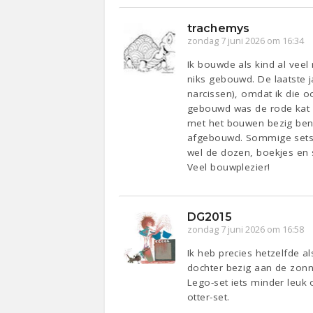
trachemys
zondag 7 juni 2026 om 16:34
Ik bouwde als kind al vee
niks gebouwd. De laatste j
narcissen), omdat ik die 
gebouwd was de rode kat (
met het bouwen bezig ben e
afgebouwd. Sommige sets v
wel de dozen, boekjes en s
Veel bouwplezier!
DG2015
zondag 7 juni 2026 om 16:58
Ik heb precies hetzelfde a
dochter bezig aan de zon
Lego-set iets minder leuk 
otter-set.