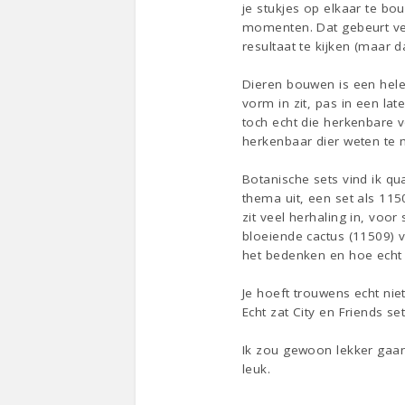
je stukjes op elkaar te bo
momenten. Dat gebeurt vee
resultaat te kijken (maar d
Dieren bouwen is een hele
vorm in zit, pas in een lat
toch echt die herkenbare v
herkenbaar dier weten te
Botanische sets vind ik q
thema uit, een set als 11
zit veel herhaling in, voor
bloeiende cactus (11509) v
het bedenken en hoe echt h
Je hoeft trouwens echt nie
Echt zat City en Friends se
Ik zou gewoon lekker gaan 
leuk.