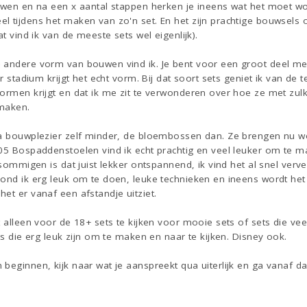
uwen en na een x aantal stappen herken je ineens wat het moet wor
l tijdens het maken van zo'n set. En het zijn prachtige bouwsels
at vind ik van de meeste sets wel eigenlijk).
 andere vorm van bouwen vind ik. Je bent voor een groot deel me
er stadium krijgt het echt vorm. Bij dat soort sets geniet ik van de 
ormen krijgt en dat ik me zit te verwonderen over hoe ze met zulk
 maken.
ua bouwplezier zelf minder, de bloembossen dan. Ze brengen nu we
505 Bospaddenstoelen vind ik echt prachtig en veel leuker om te 
 sommigen is dat juist lekker ontspannend, ik vind het al snel verv
ond ik erg leuk om te doen, leuke technieken en ineens wordt het
et er vanaf een afstandje uitziet.
t alleen voor de 18+ sets te kijken voor mooie sets of sets die vee
ts die erg leuk zijn om te maken en naar te kijken. Disney ook.
beginnen, kijk naar wat je aanspreekt qua uiterlijk en ga vanaf daa