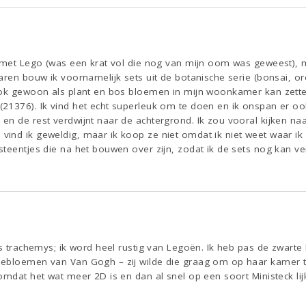
l met Lego (was een krat vol die nog van mijn oom was geweest), 
aren bouw ik voornamelijk sets uit de botanische serie (bonsai, or
ook gewoon als plant en bos bloemen in mijn woonkamer kan zetten.
21376). Ik vind het echt superleuk om te doen en ik onspan er oo
n de rest verdwijnt naar de achtergrond. Ik zou vooral kijken naa
ind ik geweldig, maar ik koop ze niet omdat ik niet weet waar ik
teentjes die na het bouwen over zijn, zodat ik de sets nog kan ver
ls trachemys; ik word heel rustig van Legoën. Ik heb pas de zwart
nebloemen van Van Gogh – zij wilde die graag om op haar kamer t
omdat het wat meer 2D is en dan al snel op een soort Ministeck lij