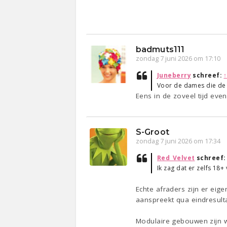
badmuts111
zondag 7 juni 2026 om 17:10
Juneberry
schreef:
↑
Voor de dames die de L
Eens in de zoveel tijd eve
S-Groot
zondag 7 juni 2026 om 17:34
Red_Velvet
schreef
Ik zag dat er zelfs 18
Echte afraders zijn er eige
aanspreekt qua eindresulta
Modulaire gebouwen zijn we