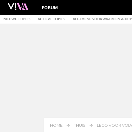
FORUM
NIEUWE TOPICS
ACTIEVE TOPICS
ALGEMENE VOORWAARDEN & HUI
HOME
THUIS
LEGO VOOR VOL