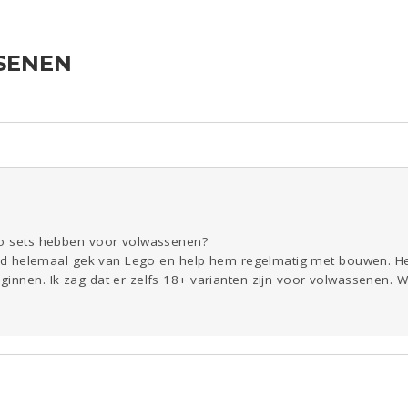
SENEN
ld & Recht
Reizen
Seks
Gezondheid
Coronavirus
Overig
COVID-19
Kinderen
Digi
Eten
Mode &
Zwanger
Psyche
Beauty
Viva zoekt
Aangeboden
Gevraagd
Horen
Doen
Zien
go sets hebben voor volwassenen?
 tijd helemaal gek van Lego en help hem regelmatig met bouwen. He
innen. Ik zag dat er zelfs 18+ varianten zijn voor volwassenen. 