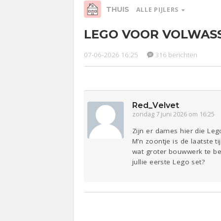
THUIS
ALLE PIJLERS
LEGO VOOR VOLWAS
Relaties
Werk &
Ge
Studie
07-06-2026 16:25
316 berichten
Entertainment
Lijf & Lijn
Sport
Contact
Red_Velvet
zondag 7 juni 2026 om 16:25
Zijn er dames hier die Le
M’n zoontje is de laatste
wat groter bouwwerk te beg
jullie eerste Lego set?