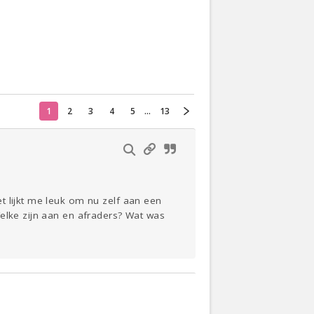
Actueel
Oekraïne
Klussen
1
2
3
4
5
...
13
Thuis
Lezen
t lijkt me leuk om nu zelf aan een
Welke zijn aan en afraders? Wat was