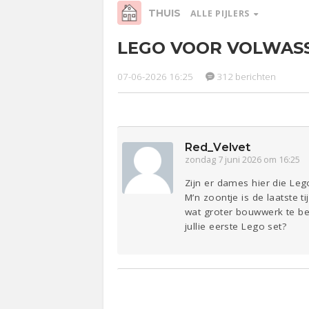
THUIS
ALLE PIJLERS
LEGO VOOR VOLWAS
Relaties
Werk &
Ge
Studie
07-06-2026 16:25
312 berichten
Entertainment
Lijf & Lijn
Sport
Contact
Red_Velvet
zondag 7 juni 2026 om 16:25
Zijn er dames hier die Le
M’n zoontje is de laatste
wat groter bouwwerk te beg
jullie eerste Lego set?