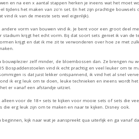
uwen en na een x aantal stappen herken je ineens wat het moet wor
l tijdens het maken van zo'n set. En het zijn prachtige bouwsels
at vind ik van de meeste sets wel eigenlijk).
 andere vorm van bouwen vind ik. Je bent voor een groot deel me
er stadium krijgt het echt vorm. Bij dat soort sets geniet ik van de 
ormen krijgt en dat ik me zit te verwonderen over hoe ze met zulk
 maken.
ua bouwplezier zelf minder, de bloembossen dan. Ze brengen nu we
505 Bospaddenstoelen vind ik echt prachtig en veel leuker om te 
 sommigen is dat juist lekker ontspannend, ik vind het al snel verv
ond ik erg leuk om te doen, leuke technieken en ineens wordt het
et er vanaf een afstandje uitziet.
t alleen voor de 18+ sets te kijken voor mooie sets of sets die vee
ts die erg leuk zijn om te maken en naar te kijken. Disney ook.
beginnen, kijk naar wat je aanspreekt qua uiterlijk en ga vanaf daa