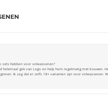
SENEN
ld & Recht
Reizen
Seks
Gezondheid
Coronavirus
Overig
COVID-19
Kinderen
Digi
Eten
Mode &
Zwanger
Psyche
Beauty
Viva zoekt
Aangeboden
Gevraagd
Horen
Doen
Zien
go sets hebben voor volwassenen?
 tijd helemaal gek van Lego en help hem regelmatig met bouwen. He
innen. Ik zag dat er zelfs 18+ varianten zijn voor volwassenen. 