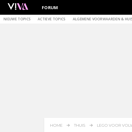
FORUM
NIEUWE TOPICS
ACTIEVE TOPICS
ALGEMENE VOORWAARDEN & HUI
HOME
THUIS
LEGO VOOR VOL