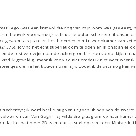
l met Lego (was een krat vol die nog van mijn oom was geweest), 
aren bouw ik voornamelijk sets uit de botanische serie (bonsai, or
ook gewoon als plant en bos bloemen in mijn woonkamer kan zetten.
21376). Ik vind het echt superleuk om te doen en ik onspan er oo
n de rest verdwijnt naar de achtergrond. Ik zou vooral kijken naa
ind ik geweldig, maar ik koop ze niet omdat ik niet weet waar ik
teentjes die na het bouwen over zijn, zodat ik de sets nog kan ver
ls trachemys; ik word heel rustig van Legoën. Ik heb pas de zwart
nebloemen van Van Gogh – zij wilde die graag om op haar kamer t
omdat het wat meer 2D is en dan al snel op een soort Ministeck lij