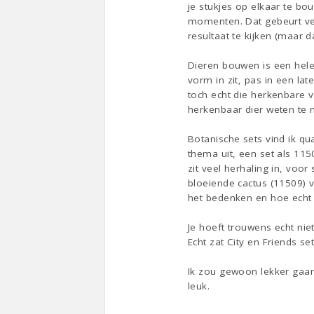
je stukjes op elkaar te bo
momenten. Dat gebeurt vee
resultaat te kijken (maar d
Dieren bouwen is een hele
vorm in zit, pas in een lat
toch echt die herkenbare v
herkenbaar dier weten te
Botanische sets vind ik q
thema uit, een set als 11
zit veel herhaling in, voor
bloeiende cactus (11509) v
het bedenken en hoe echt h
Je hoeft trouwens echt nie
Echt zat City en Friends se
Ik zou gewoon lekker gaan 
leuk.