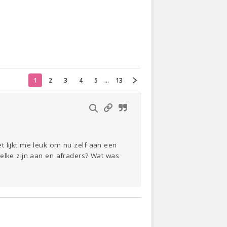
Actueel
Oekraïne
Klussen
1
2
3
4
5
...
13
Thuis
Lezen
t lijkt me leuk om nu zelf aan een
Welke zijn aan en afraders? Wat was