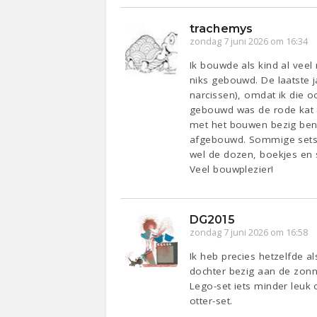
trachemys
zondag 7 juni 2026 om 16:34
Ik bouwde als kind al vee
niks gebouwd. De laatste j
narcissen), omdat ik die 
gebouwd was de rode kat (
met het bouwen bezig ben e
afgebouwd. Sommige sets v
wel de dozen, boekjes en s
Veel bouwplezier!
DG2015
zondag 7 juni 2026 om 16:58
Ik heb precies hetzelfde a
dochter bezig aan de zon
Lego-set iets minder leuk 
otter-set.