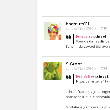
badmuts111
zondag 7 juni 2026 om 17:10
Juneberry
schreef:
↑
Voor de dames die de L
Eens in de zoveel tijd eve
S-Groot
zondag 7 juni 2026 om 17:34
Red_Velvet
schreef
Ik zag dat er zelfs 18
Echte afraders zijn er eige
aanspreekt qua eindresulta
Modulaire gebouwen zijn we