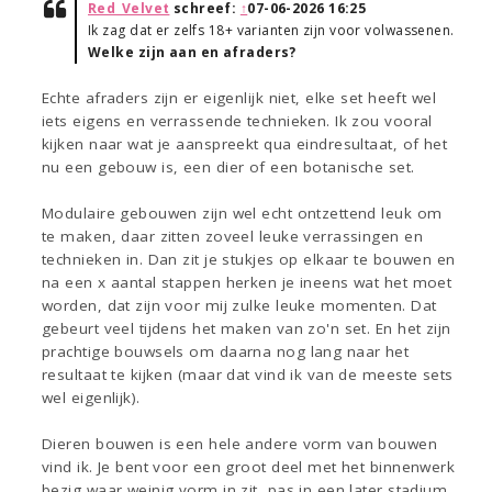
Red_Velvet
schreef:
↑
07-06-2026 16:25
Ik zag dat er zelfs 18+ varianten zijn voor volwassenen.
Welke zijn aan en afraders?
Echte afraders zijn er eigenlijk niet, elke set heeft wel
iets eigens en verrassende technieken. Ik zou vooral
kijken naar wat je aanspreekt qua eindresultaat, of het
nu een gebouw is, een dier of een botanische set.
Modulaire gebouwen zijn wel echt ontzettend leuk om
te maken, daar zitten zoveel leuke verrassingen en
technieken in. Dan zit je stukjes op elkaar te bouwen en
na een x aantal stappen herken je ineens wat het moet
worden, dat zijn voor mij zulke leuke momenten. Dat
gebeurt veel tijdens het maken van zo'n set. En het zijn
prachtige bouwsels om daarna nog lang naar het
resultaat te kijken (maar dat vind ik van de meeste sets
wel eigenlijk).
Dieren bouwen is een hele andere vorm van bouwen
vind ik. Je bent voor een groot deel met het binnenwerk
bezig waar weinig vorm in zit, pas in een later stadium