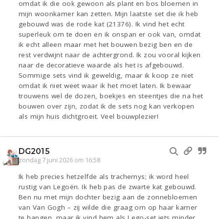
omdat ik die ook gewoon als plant en bos bloemen in
mijn woonkamer kan zetten. Mijn laatste set die ik heb
gebouwd was de rode kat (21376). Ik vind het echt
superleuk om te doen en ik onspan er ook van, omdat
ik echt alleen maar met het bouwen bezig ben en de
rest verdwijnt naar de achtergrond. Ik zou vooral kijken
naar de decoratieve waarde als het is afgebouwd.
Sommige sets vind ik geweldig, maar ik koop ze niet
omdat ik niet weet waar ik het moet laten. Ik bewaar
trouwens wel de dozen, boekjes en steentjes die na het
bouwen over zijn, zodat ik de sets nog kan verkopen
als mijn huis dichtgroeit. Veel bouwplezier!
DG2015
zondag 7 juni 2026 om 16:58
Ik heb precies hetzelfde als trachemys; ik word heel
rustig van Legoën. Ik heb pas de zwarte kat gebouwd.
Ben nu met mijn dochter bezig aan de zonnebloemen
van Van Gogh – zij wilde die graag om op haar kamer
te hangen, maar ik vind hem als Lego-set iets minder