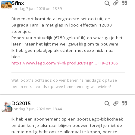
Sfinx
zondag 7 juni 2026 om 18:39
Binnenkort komt de allergrootste set ooit uit, de
Sagrada Familia met glas in lood effecten. 12000
steentjes.
Peperduur natuurlijk (€750 geloof ik) en waar ga je het
laten? Maar het lijkt me wel geweldig om te bouwen!
Ik heb geen plaatjeplakrechten met deze nick maar
hier:
https://www.lego.com/nl-nl/product/sagr ... ilia-21065
Wat loopt ‘s ochtends op vier benen, ‘s middags op twee
benen en ‘s avonds op twee benen en nog wat wielen?
DG2015
zondag 7 juni 2026 om 18:44
Ik heb een abonnement op een soort Lego-bibliotheek
en dan kun je alsmaar blijven bouwen terwijl je niet de
ruimte nodig hebt om ze allemaal te kopen, neer te