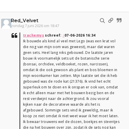
Red_Velvet
zondag 7 juni 2026 om 18:47
trachemys
schreef:
↑
07-06-2026 16:34
Ik bouwde als kind al veel met Lego (was een krat vol
die nog van mijn oom was geweest), maar dat waren
geen sets. Heel lang niks gebouwd. De laatste jaren
bouw ik voornamelijk sets uit de botanische serie
(bonsai, orchidee, veldboeket, rozen, narcissen),
omdat ik die ook gewoon als plant en bos bloemen in
mijn woonkamer kan zetten. Mijn laatste set die ik heb
gebouwd was de rode kat (21376). Ik vind het echt
superleuk om te doen en ik onspan er ook van, omdat
ik echt alleen maar met het bouwen bezig ben en de
rest verdwijnt naar de achtergrond. Ik zou vooral
kijken naar de decoratieve waarde als het is
afgebouwd. Sommige sets vind ik geweldig, maar ik
koop ze niet omdat ik niet weet waar ik het moet laten.
Ik bewaar trouwens wel de dozen, boekjes en steentjes
die na het bouwen over zijn, zodat ik de sets nog kan