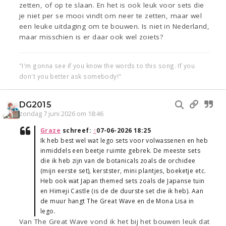
zetten, of op te slaan. En het is ook leuk voor sets die
je niet per se mooi vindt om neer te zetten, maar wel
een leuke uitdaging om te bouwen. Is niet in Nederland,
maar misschien is er daar ook wel zoiets?
"I'm gonna see if you know the words to this song. If you
don't you better ask somebody!"
DG2015
zondag 7 juni 2026 om 18:46
Graze
schreef:
↑
07-06-2026 18:25
Ik heb best wel wat lego sets voor volwassenen en heb
inmiddels een beetje ruimte gebrek. De meeste sets
die ik heb zijn van de botanicals zoals de orchidee
(mijn eerste set), kerstster, mini plantjes, boeketje etc.
Heb ook wat Japan themed sets zoals de Japanse tuin
en Himeji Castle (is de de duurste set die ik heb). Aan
de muur hangt The Great Wave en de Mona Lisa in
lego.
Van The Great Wave vond ik het bij het bouwen leuk dat