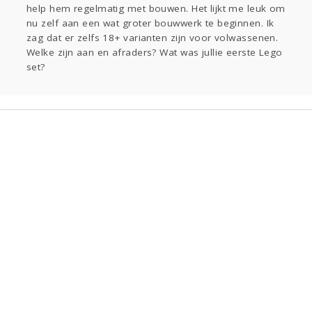
help hem regelmatig met bouwen. Het lijkt me leuk om
Gevraagd
Horen
Doen
Zien
nu zelf aan een wat groter bouwwerk te beginnen. Ik
Lezen
zag dat er zelfs 18+ varianten zijn voor volwassenen.
Welke zijn aan en afraders? Wat was jullie eerste Lego
set?