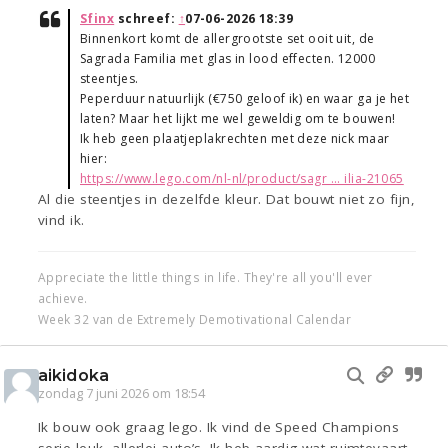
Sfinx
schreef:
↑
07-06-2026 18:39
Binnenkort komt de allergrootste set ooit uit, de
Sagrada Familia met glas in lood effecten. 12000
steentjes.
Peperduur natuurlijk (€750 geloof ik) en waar ga je het
laten? Maar het lijkt me wel geweldig om te bouwen!
Ik heb geen plaatjeplakrechten met deze nick maar
hier:
https://www.lego.com/nl-nl/product/sagr ... ilia-21065
Al die steentjes in dezelfde kleur. Dat bouwt niet zo fijn,
vind ik.
Appreciate the little things in life. They're all you'll ever
achieve.
Week 32 van de Extremely Demotivational Calendar
aikidoka
zondag 7 juni 2026 om 18:54
Ik bouw ook graag lego. Ik vind de Speed Champions
serie leuk, allerlei auto’s. Ik heb aardig wat ruimtevaart