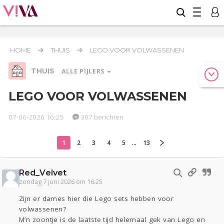
HOME
THUIS
LEGO VOOR VOLWASSENEN
THUIS
ALLE PIJLERS
LEGO VOOR VOLWASSENEN
07-06-2026 16:25
307 berichten
Relaties
Werk & Studie
Geld & Recht
Reizen
Seks
Gezondheid
Coronavirus
Overig
COVID-19
1
2
3
4
5
...
13
Actueel
Oekraïne
Entertainment
Lijf & Lijn
Kinderen
Digi
Eten
Mode & Beauty
Red_Velvet
Zwanger
Psyche
Klussen
zondag 7 juni 2026 om 16:25
Zijn er dames hier die Lego sets hebben voor
Thuis
volwassenen?
M’n zoontje is de laatste tijd helemaal gek van Lego en
Sport
Contact
Viva zoekt
Aangeboden