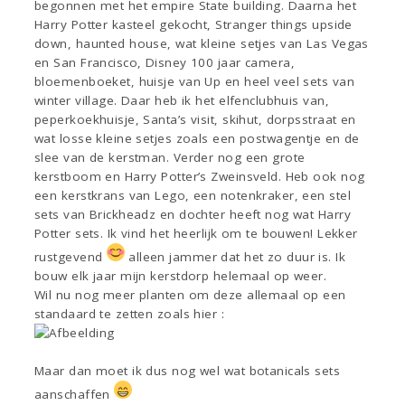
begonnen met het empire State building. Daarna het
Harry Potter kasteel gekocht, Stranger things upside
down, haunted house, wat kleine setjes van Las Vegas
en San Francisco, Disney 100 jaar camera,
bloemenboeket, huisje van Up en heel veel sets van
winter village. Daar heb ik het elfenclubhuis van,
peperkoekhuisje, Santa’s visit, skihut, dorpsstraat en
wat losse kleine setjes zoals een postwagentje en de
slee van de kerstman. Verder nog een grote
kerstboom en Harry Potter’s Zweinsveld. Heb ook nog
een kerstkrans van Lego, een notenkraker, een stel
sets van Brickheadz en dochter heeft nog wat Harry
Potter sets. Ik vind het heerlijk om te bouwen! Lekker
rustgevend
alleen jammer dat het zo duur is. Ik
bouw elk jaar mijn kerstdorp helemaal op weer.
Wil nu nog meer planten om deze allemaal op een
standaard te zetten zoals hier :
Maar dan moet ik dus nog wel wat botanicals sets
aanschaffen