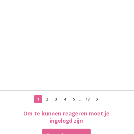
1
2
3
4
5
...
13
Om te kunnen reageren moet je
ingelogd zijn