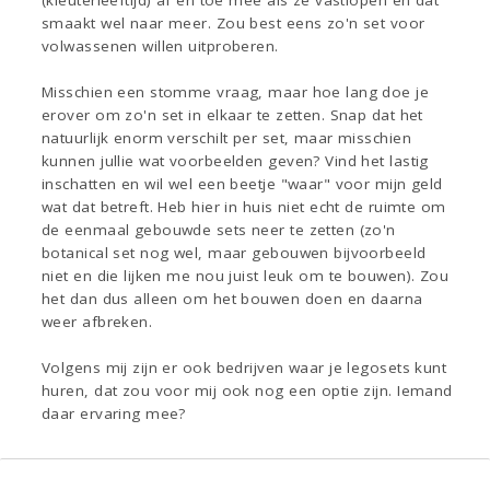
(kleuterleeftijd) af en toe mee als ze vastlopen en dat
smaakt wel naar meer. Zou best eens zo'n set voor
volwassenen willen uitproberen.
Misschien een stomme vraag, maar hoe lang doe je
erover om zo'n set in elkaar te zetten. Snap dat het
natuurlijk enorm verschilt per set, maar misschien
kunnen jullie wat voorbeelden geven? Vind het lastig
inschatten en wil wel een beetje "waar" voor mijn geld
wat dat betreft. Heb hier in huis niet echt de ruimte om
de eenmaal gebouwde sets neer te zetten (zo'n
botanical set nog wel, maar gebouwen bijvoorbeeld
niet en die lijken me nou juist leuk om te bouwen). Zou
het dan dus alleen om het bouwen doen en daarna
weer afbreken.
Volgens mij zijn er ook bedrijven waar je legosets kunt
huren, dat zou voor mij ook nog een optie zijn. Iemand
daar ervaring mee?