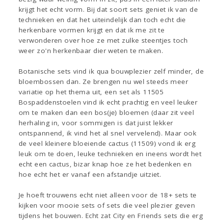
krijgt het echt vorm. Bij dat soort sets geniet ik van de
technieken en dat het uiteindelijk dan toch echt die
herkenbare vormen krijgt en dat ik me zit te
verwonderen over hoe ze met zulke steentjes toch
weer zo'n herkenbaar dier weten te maken.
Botanische sets vind ik qua bouwplezier zelf minder, de
bloembossen dan. Ze brengen nu wel steeds meer
variatie op het thema uit, een set als 11505
Bospaddenstoelen vind ik echt prachtig en veel leuker
om te maken dan een bos(je) bloemen (daar zit veel
herhaling in, voor sommigen is dat juist lekker
ontspannend, ik vind het al snel vervelend). Maar ook
de veel kleinere bloeiende cactus (11509) vond ik erg
leuk om te doen, leuke technieken en ineens wordt het
echt een cactus, bizar knap hoe ze het bedenken en
hoe echt het er vanaf een afstandje uitziet.
Je hoeft trouwens echt niet alleen voor de 18+ sets te
kijken voor mooie sets of sets die veel plezier geven
tijdens het bouwen. Echt zat City en Friends sets die erg