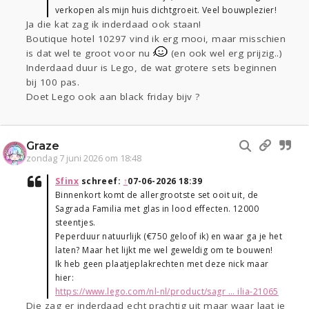
verkopen als mijn huis dichtgroeit. Veel bouwplezier!
Ja die kat zag ik inderdaad ook staan!
Boutique hotel 10297 vind ik erg mooi, maar misschien
is dat wel te groot voor nu
(en ook wel erg prijzig..)
Inderdaad duur is Lego, de wat grotere sets beginnen
bij 100 pas.
Doet Lego ook aan black friday bijv ?
Graze
zondag 7 juni 2026 om 18:48
Sfinx
schreef:
↑
07-06-2026 18:39
Binnenkort komt de allergrootste set ooit uit, de
Sagrada Familia met glas in lood effecten. 12000
steentjes.
Peperduur natuurlijk (€750 geloof ik) en waar ga je het
laten? Maar het lijkt me wel geweldig om te bouwen!
Ik heb geen plaatjeplakrechten met deze nick maar
hier:
https://www.lego.com/nl-nl/product/sagr ... ilia-21065
Die zag er inderdaad echt prachtig uit maar waar laat je