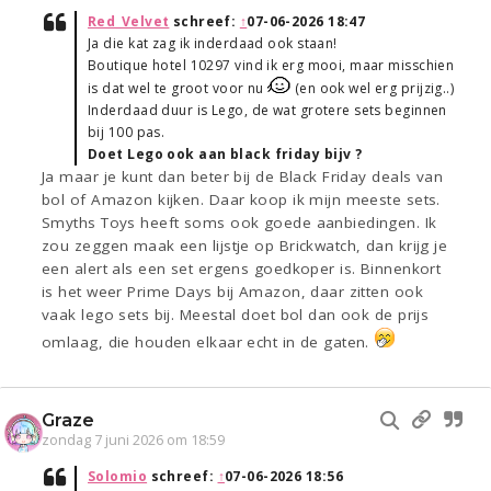
Red_Velvet
schreef:
↑
07-06-2026 18:47
Ja die kat zag ik inderdaad ook staan!
Boutique hotel 10297 vind ik erg mooi, maar misschien
is dat wel te groot voor nu
(en ook wel erg prijzig..)
Inderdaad duur is Lego, de wat grotere sets beginnen
bij 100 pas.
Doet Lego ook aan black friday bijv ?
Ja maar je kunt dan beter bij de Black Friday deals van
bol of Amazon kijken. Daar koop ik mijn meeste sets.
Smyths Toys heeft soms ook goede aanbiedingen. Ik
zou zeggen maak een lijstje op Brickwatch, dan krijg je
een alert als een set ergens goedkoper is. Binnenkort
is het weer Prime Days bij Amazon, daar zitten ook
vaak lego sets bij. Meestal doet bol dan ook de prijs
omlaag, die houden elkaar echt in de gaten.
Graze
zondag 7 juni 2026 om 18:59
Solomio
schreef:
↑
07-06-2026 18:56