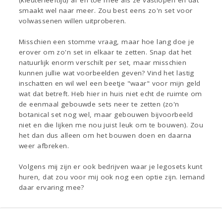
(kleuterleeftijd) af en toe mee als ze vastlopen en dat
smaakt wel naar meer. Zou best eens zo'n set voor
volwassenen willen uitproberen.
Misschien een stomme vraag, maar hoe lang doe je
erover om zo'n set in elkaar te zetten. Snap dat het
natuurlijk enorm verschilt per set, maar misschien
kunnen jullie wat voorbeelden geven? Vind het lastig
inschatten en wil wel een beetje "waar" voor mijn geld
wat dat betreft. Heb hier in huis niet echt de ruimte om
de eenmaal gebouwde sets neer te zetten (zo'n
botanical set nog wel, maar gebouwen bijvoorbeeld
niet en die lijken me nou juist leuk om te bouwen). Zou
het dan dus alleen om het bouwen doen en daarna
weer afbreken.
Volgens mij zijn er ook bedrijven waar je legosets kunt
huren, dat zou voor mij ook nog een optie zijn. Iemand
daar ervaring mee?