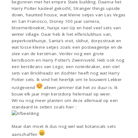
begonnen met het empire State building. Daarna het
Harry Potter kasteel gekocht, Stranger things upside
down, haunted house, wat kleine setjes van Las Vegas
en San Francisco, Disney 100 jaar camera,
bloemenboeket, huisje van Up en heel veel sets van
winter village. Daar heb ik het elfenclubhuis van,
peperkoekhuisje, Santa’s visit, skihut, dorpsstraat en
wat losse kleine setjes zoals een postwagentje en de
slee van de kerstman. Verder nog een grote
kerstboom en Harry Potter’s Zweinsveld. Heb ook nog
een kerstkrans van Lego, een notenkraker, een stel
sets van Brickheadz en dochter heeft nog wat Harry
Potter sets. Ik vind het heerlijk om te bouwen! Lekker
rustgevend
alleen jammer dat het zo duur is. Ik
bouw elk jaar mijn kerstdorp helemaal op weer.
Wil nu nog meer planten om deze allemaal op een
standaard te zetten zoals hier :
Maar dan moet ik dus nog wel wat botanicals sets
aanschaffen