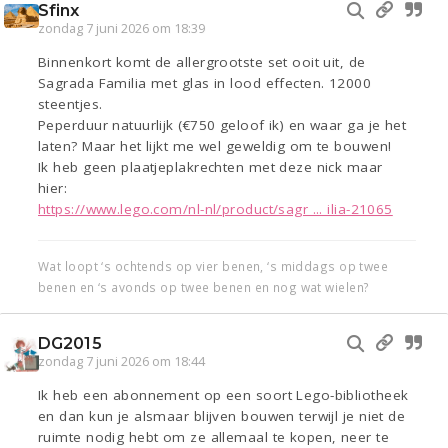
Sfinx
zondag 7 juni 2026 om 18:39
Binnenkort komt de allergrootste set ooit uit, de
Sagrada Familia met glas in lood effecten. 12000
steentjes.
Peperduur natuurlijk (€750 geloof ik) en waar ga je het
laten? Maar het lijkt me wel geweldig om te bouwen!
Ik heb geen plaatjeplakrechten met deze nick maar
hier:
https://www.lego.com/nl-nl/product/sagr ... ilia-21065
Wat loopt ‘s ochtends op vier benen, ‘s middags op twee
benen en ‘s avonds op twee benen en nog wat wielen?
DG2015
zondag 7 juni 2026 om 18:44
Ik heb een abonnement op een soort Lego-bibliotheek
en dan kun je alsmaar blijven bouwen terwijl je niet de
ruimte nodig hebt om ze allemaal te kopen, neer te