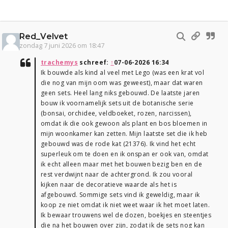
Red_Velvet
zondag 7 juni 2026 om 18:47
trachemys
schreef:
↑
07-06-2026 16:34
Ik bouwde als kind al veel met Lego (was een krat vol
die nog van mijn oom was geweest), maar dat waren
geen sets. Heel lang niks gebouwd. De laatste jaren
bouw ik voornamelijk sets uit de botanische serie
(bonsai, orchidee, veldboeket, rozen, narcissen),
omdat ik die ook gewoon als plant en bos bloemen in
mijn woonkamer kan zetten. Mijn laatste set die ik heb
gebouwd was de rode kat (21376). Ik vind het echt
superleuk om te doen en ik onspan er ook van, omdat
ik echt alleen maar met het bouwen bezig ben en de
rest verdwijnt naar de achtergrond. Ik zou vooral
kijken naar de decoratieve waarde als het is
afgebouwd. Sommige sets vind ik geweldig, maar ik
koop ze niet omdat ik niet weet waar ik het moet laten.
Ik bewaar trouwens wel de dozen, boekjes en steentjes
die na het bouwen over zijn, zodat ik de sets nog kan