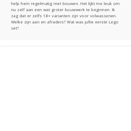
help hem regelmatig met bouwen. Het lijkt me leuk om
Gevraagd
Horen
Doen
Zien
nu zelf aan een wat groter bouwwerk te beginnen. Ik
Lezen
zag dat er zelfs 18+ varianten zijn voor volwassenen.
Welke zijn aan en afraders? Wat was jullie eerste Lego
set?