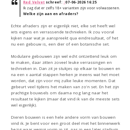
Red_Velvet
schreef:
↑
07-06-2026 16:25
Ik zag dat er zelfs 18+ varianten zijn voor volwassenen.
Welke zijn aan en afraders?
Echte afraders zijn er eigenlijk niet, elke set heeft wel
iets eigens en verrassende technieken. Ik zou vooral
kijken naar wat je aanspreekt qua eindresultaat, of het
nu een gebouw is, een dier of een botanische set.
Modulaire gebouwen zijn wel echt ontzettend leuk om
te maken, daar zitten zoveel leuke verrassingen en
technieken in. Dan zit je stukjes op elkaar te bouwen en
na een x aantal stappen herken je ineens wat het moet
worden, dat zijn voor mij zulke leuke momenten. Dat
gebeurt veel tijdens het maken van zo'n set. En het zijn
prachtige bouwsels om daarna nog lang naar het
resultaat te kijken (maar dat vind ik van de meeste sets
wel eigenlijk).
Dieren bouwen is een hele andere vorm van bouwen
vind ik. Je bent voor een groot deel met het binnenwerk
bezig waar weinig vorm in zit, pas in een later stadium