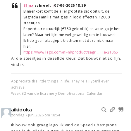
Sfinx
schreef:
↑
07-06-2026 18:39
Binnenkort komt de allergrootste set ooit uit, de
Sagrada Familia met glas in lood effecten. 12000
steentjes.
Peperduur natuurlijk (€750 geloof ik) en waar ga je het
laten? Maar het lijkt me wel geweldig om te bouwen!
Ik heb geen plaatjeplakrechten met deze nick maar
hier:
https://www.lego.com/nl-nl/product/sagr ... ilia-21065
Al die steentjes in dezelfde kleur. Dat bouwt niet zo fijn,
vind ik.
Appreciate the little things in life. They're all you'll ever
achieve.
Week 32 van de Extremely Demotivational Calendar
aikidoka
zondag 7 juni 2026 om 18:54
Ik bouw ook graag lego. Ik vind de Speed Champions
serie leuk, allerlei auto’s. Ik heb aardig wat ruimtevaart