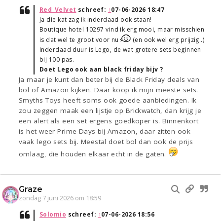
Red_Velvet
schreef:
↑
07-06-2026 18:47
Ja die kat zag ik inderdaad ook staan!
Boutique hotel 10297 vind ik erg mooi, maar misschien
is dat wel te groot voor nu
(en ook wel erg prijzig..)
Inderdaad duur is Lego, de wat grotere sets beginnen
bij 100 pas.
Doet Lego ook aan black friday bijv ?
Ja maar je kunt dan beter bij de Black Friday deals van
bol of Amazon kijken. Daar koop ik mijn meeste sets.
Smyths Toys heeft soms ook goede aanbiedingen. Ik
zou zeggen maak een lijstje op Brickwatch, dan krijg je
een alert als een set ergens goedkoper is. Binnenkort
is het weer Prime Days bij Amazon, daar zitten ook
vaak lego sets bij. Meestal doet bol dan ook de prijs
omlaag, die houden elkaar echt in de gaten.
Graze
zondag 7 juni 2026 om 18:59
Solomio
schreef:
↑
07-06-2026 18:56