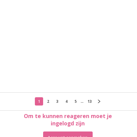
1
2
3
4
5
...
13
Om te kunnen reageren moet je
ingelogd zijn