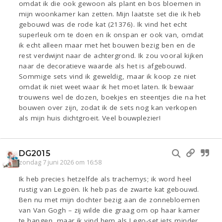
omdat ik die ook gewoon als plant en bos bloemen in
mijn woonkamer kan zetten. Mijn laatste set die ik heb
gebouwd was de rode kat (21376). Ik vind het echt
superleuk om te doen en ik onspan er ook van, omdat
ik echt alleen maar met het bouwen bezig ben en de
rest verdwijnt naar de achtergrond. Ik zou vooral kijken
naar de decoratieve waarde als het is afgebouwd.
Sommige sets vind ik geweldig, maar ik koop ze niet
omdat ik niet weet waar ik het moet laten. Ik bewaar
trouwens wel de dozen, boekjes en steentjes die na het
bouwen over zijn, zodat ik de sets nog kan verkopen
als mijn huis dichtgroeit. Veel bouwplezier!
DG2015
zondag 7 juni 2026 om 16:58
Ik heb precies hetzelfde als trachemys; ik word heel
rustig van Legoën. Ik heb pas de zwarte kat gebouwd.
Ben nu met mijn dochter bezig aan de zonnebloemen
van Van Gogh – zij wilde die graag om op haar kamer
te hangen, maar ik vind hem als Lego-set iets minder