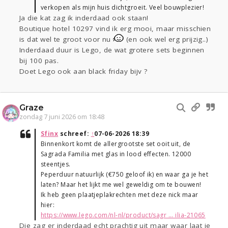
verkopen als mijn huis dichtgroeit. Veel bouwplezier!
Ja die kat zag ik inderdaad ook staan!
Boutique hotel 10297 vind ik erg mooi, maar misschien
is dat wel te groot voor nu
(en ook wel erg prijzig..)
Inderdaad duur is Lego, de wat grotere sets beginnen
bij 100 pas.
Doet Lego ook aan black friday bijv ?
Graze
zondag 7 juni 2026 om 18:48
Sfinx
schreef:
↑
07-06-2026 18:39
Binnenkort komt de allergrootste set ooit uit, de
Sagrada Familia met glas in lood effecten. 12000
steentjes.
Peperduur natuurlijk (€750 geloof ik) en waar ga je het
laten? Maar het lijkt me wel geweldig om te bouwen!
Ik heb geen plaatjeplakrechten met deze nick maar
hier:
https://www.lego.com/nl-nl/product/sagr ... ilia-21065
Die zag er inderdaad echt prachtig uit maar waar laat je