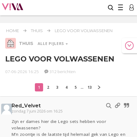
HOME
THUIS
LEGO VOOR VOLWASSENEN
THUIS
ALLE PIJLERS
LEGO VOOR VOLWASSENEN
07-06-2026 16:25
312 berichten
Relaties
Werk & Studie
Geld & Recht
Reizen
Seks
Gezondheid
Coronavirus
Overig
COVID-19
1
2
3
4
5
...
13
Actueel
Oekraïne
Entertainment
Lijf & Lijn
Kinderen
Digi
Eten
Mode & Beauty
Red_Velvet
Zwanger
Psyche
Klussen
zondag 7 juni 2026 om 16:25
Zijn er dames hier die Lego sets hebben voor
Thuis
volwassenen?
M’n zoontje is de laatste tijd helemaal gek van Lego en
Sport
Contact
Viva zoekt
Aangeboden