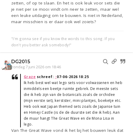
zetten, of op te slaan. En het is ook leuk voor sets die
je niet per se mooi vindt om neer te zetten, maar wel
een leuke uitdaging om te bouwen. Is niet in Nederland,
maar misschien is er daar ook wel zoiets?
"I'm gonna see if you know the words to this song. If you
don't you better ask somebody!"
DG2015
zondag 7 juni 2026 om 18:46
Graze
schreef:
↑
07-06-2026 18:25
Ik heb best wel wat lego sets voor volwassenen en heb
inmiddels een beetje ruimte gebrek. De meeste sets
die ik heb zijn van de botanicals zoals de orchidee
(mijn eerste set), kerstster, mini plantjes, boeketje etc.
Heb ook wat Japan themed sets zoals de Japanse tuin
en Himeji Castle (is de de duurste set die ik heb). Aan
de muur hangt The Great Wave en de Mona Lisa in
lego.
Van The Great Wave vond ik het bij het bouwen leuk dat