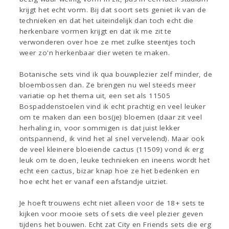
krijgt het echt vorm. Bij dat soort sets geniet ik van de
technieken en dat het uiteindelijk dan toch echt die
herkenbare vormen krijgt en dat ik me zit te
verwonderen over hoe ze met zulke steentjes toch
weer zo'n herkenbaar dier weten te maken.
Botanische sets vind ik qua bouwplezier zelf minder, de
bloembossen dan. Ze brengen nu wel steeds meer
variatie op het thema uit, een set als 11505
Bospaddenstoelen vind ik echt prachtig en veel leuker
om te maken dan een bos(je) bloemen (daar zit veel
herhaling in, voor sommigen is dat juist lekker
ontspannend, ik vind het al snel vervelend). Maar ook
de veel kleinere bloeiende cactus (11509) vond ik erg
leuk om te doen, leuke technieken en ineens wordt het
echt een cactus, bizar knap hoe ze het bedenken en
hoe echt het er vanaf een afstandje uitziet.
Je hoeft trouwens echt niet alleen voor de 18+ sets te
kijken voor mooie sets of sets die veel plezier geven
tijdens het bouwen. Echt zat City en Friends sets die erg