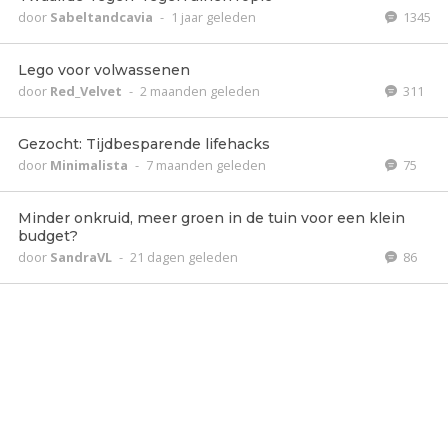
door
Sabeltandcavia
-
1 jaar geleden
1345
Lego voor volwassenen
door
Red_Velvet
-
2 maanden geleden
311
Gezocht: Tijdbesparende lifehacks
door
Minimalista
-
7 maanden geleden
75
Minder onkruid, meer groen in de tuin voor een klein
budget?
door
SandraVL
-
21 dagen geleden
86