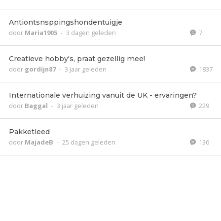
Antiontsnsppingshondentuigje
door
Maria1905
-
3 dagen geleden
7
Creatieve hobby's, praat gezellig mee!
door
gordijn87
-
3 jaar geleden
1837
Internationale verhuizing vanuit de UK - ervaringen?
door
Baggal
-
3 jaar geleden
229
Pakketleed
door
MajadeB
-
25 dagen geleden
136