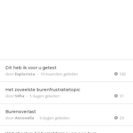
Dit heb ik voor u getest
door
Explorista
-
10 maanden geleden
582
Het zoveelste burenfrustratietopic
door
S0fia
-
5 dagen geleden
31
Burenoverlast
door
Antonella
-
9 dagen geleden
29