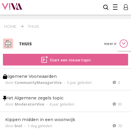
HOME
THUIS
THUIS
meer info
Start een nieuw topic
Algemene Voorwaarden
door
CommunityManagerViva
-
5 jaar geleden
0
Het Algemene zegels topic
door
ModeratorViva
-
4 jaar geleden
93
Kippen midden in een woonwijk
door
biol
-
1 dag geleden
70