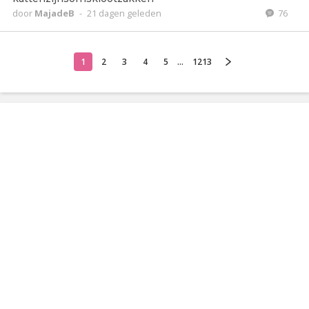
door
MajadeB
-
21 dagen geleden
76
1
2
3
4
5
...
1213