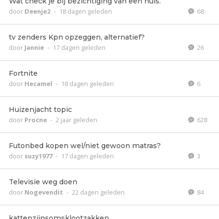
Wat check je bij bezichtiging van een huis.
door
Deenje2
-
18 dagen geleden
68
tv zenders Kpn opzeggen, alternatief?
door
Jannie
-
17 dagen geleden
26
Fortnite
door
Hecamel
-
18 dagen geleden
6
Huizenjacht topic
door
Procne
-
2 jaar geleden
628
Futonbed kopen wel/niet gewoon matras?
door
suzy1977
-
17 dagen geleden
3
Televisie weg doen
door
Nogevendit
-
22 dagen geleden
84
kattenzijnsomsklootzakken