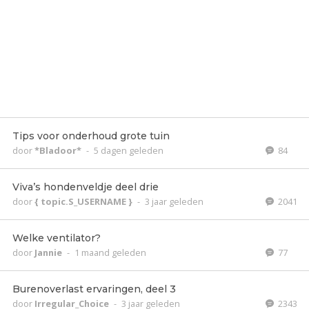
Tips voor onderhoud grote tuin
door
*Bladoor*
-
5 dagen geleden
84
Viva’s hondenveldje deel drie
door
{ topic.S_USERNAME }
-
3 jaar geleden
2041
Welke ventilator?
door
Jannie
-
1 maand geleden
77
Burenoverlast ervaringen, deel 3
door
Irregular_Choice
-
3 jaar geleden
2343