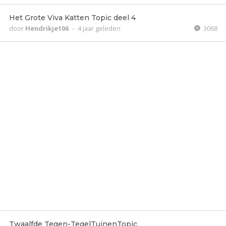
Het Grote Viva Katten Topic deel 4
door
Hendrikje106
-
4 jaar geleden
3068
Twaalfde Tegen-TegelTuinenTopic