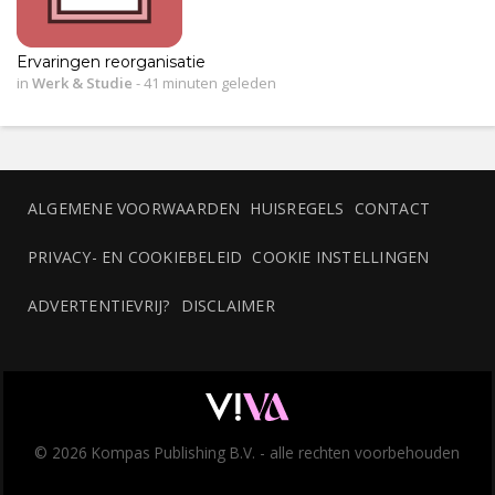
Ervaringen reorganisatie
in
Werk & Studie
-
41 minuten geleden
ALGEMENE VOORWAARDEN
HUISREGELS
CONTACT
PRIVACY- EN COOKIEBELEID
COOKIE INSTELLINGEN
ADVERTENTIEVRIJ?
DISCLAIMER
© 2026 Kompas Publishing B.V. - alle rechten voorbehouden