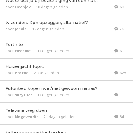
Wat check je bij bezichtiging van een huis.
door
Deenje2
-
18 dagen geleden
68
tv zenders Kpn opzeggen, alternatief?
door
Jannie
-
17 dagen geleden
26
Fortnite
door
Hecamel
-
17 dagen geleden
6
Huizenjacht topic
door
Procne
-
2 jaar geleden
628
Futonbed kopen wel/niet gewoon matras?
door
suzy1977
-
17 dagen geleden
3
Televisie weg doen
door
Nogevendit
-
21 dagen geleden
84
kattenzijnsomsklootzakken