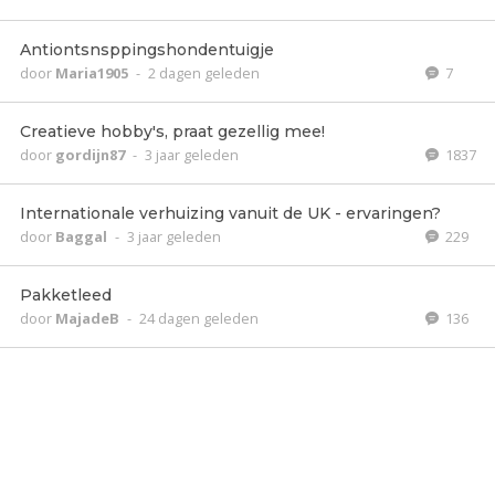
Antiontsnsppingshondentuigje
door
Maria1905
-
2 dagen geleden
7
Creatieve hobby's, praat gezellig mee!
door
gordijn87
-
3 jaar geleden
1837
Internationale verhuizing vanuit de UK - ervaringen?
door
Baggal
-
3 jaar geleden
229
Pakketleed
door
MajadeB
-
24 dagen geleden
136