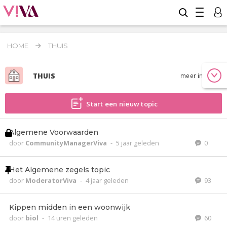
HOME
THUIS
THUIS
meer info
Start een nieuw topic
Algemene Voorwaarden
door
CommunityManagerViva
-
5 jaar geleden
0
Het Algemene zegels topic
door
ModeratorViva
-
4 jaar geleden
93
Kippen midden in een woonwijk
door
biol
-
14 uren geleden
60