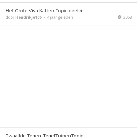
Het Grote Viva Katten Topic deel 4
door
Hendrikje106
-
4 jaar geleden
3068
Twaalfde Tegen-TegelTuinenTopic