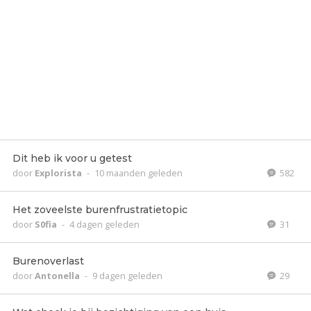
Dit heb ik voor u getest
door
Explorista
-
10 maanden geleden
582
Het zoveelste burenfrustratietopic
door
S0fia
-
4 dagen geleden
31
Burenoverlast
door
Antonella
-
9 dagen geleden
29