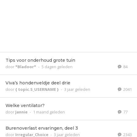
Tips voor onderhoud grote tuin
door
*Bladoor*
-
5 dagen geleden
84
Viva’s hondenveldje deel drie
door
{ topic.S_USERNAME }
-
3 jaar geleden
2041
Welke ventilator?
door
Jannie
-
1 maand geleden
77
Burenoverlast ervaringen, deel 3
door
Irregular_Choice
-
3 jaar geleden
2343