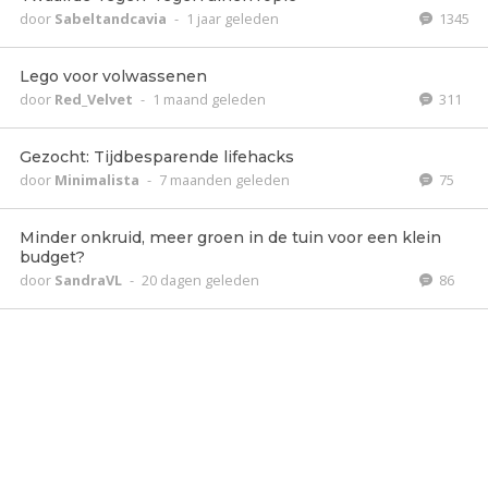
door
Sabeltandcavia
-
1 jaar geleden
1345
Lego voor volwassenen
door
Red_Velvet
-
1 maand geleden
311
Gezocht: Tijdbesparende lifehacks
door
Minimalista
-
7 maanden geleden
75
Minder onkruid, meer groen in de tuin voor een klein
budget?
door
SandraVL
-
20 dagen geleden
86