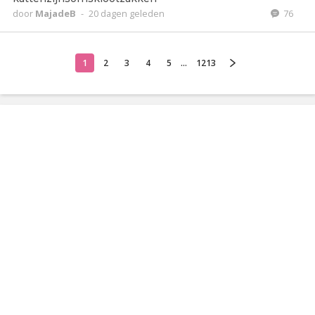
door
MajadeB
-
20 dagen geleden
76
1
2
3
4
5
...
1213