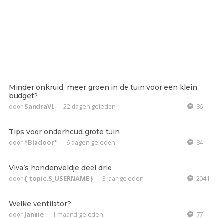
Minder onkruid, meer groen in de tuin voor een klein
budget?
door
SandraVL
-
22 dagen geleden
86
Tips voor onderhoud grote tuin
door
*Bladoor*
-
6 dagen geleden
84
Viva’s hondenveldje deel drie
door
{ topic.S_USERNAME }
-
3 jaar geleden
2041
Welke ventilator?
door
Jannie
-
1 maand geleden
77