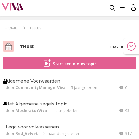
HOME
THUIS
THUIS
meer info
Start een nieuw topic
Algemene Voorwaarden
door
CommunityManagerViva
-
5 jaar geleden
0
Het Algemene zegels topic
door
ModeratorViva
-
4 jaar geleden
93
Lego voor volwassenen
door
Red_Velvet
-
2 maanden geleden
317