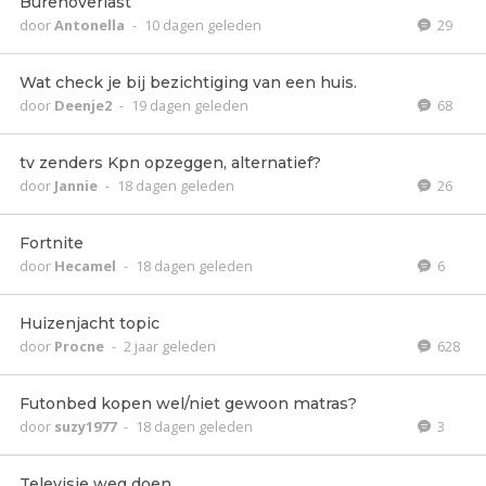
Burenoverlast
door
Antonella
-
10 dagen geleden
29
Wat check je bij bezichtiging van een huis.
door
Deenje2
-
19 dagen geleden
68
tv zenders Kpn opzeggen, alternatief?
door
Jannie
-
18 dagen geleden
26
Fortnite
door
Hecamel
-
18 dagen geleden
6
Huizenjacht topic
door
Procne
-
2 jaar geleden
628
Futonbed kopen wel/niet gewoon matras?
door
suzy1977
-
18 dagen geleden
3
Televisie weg doen