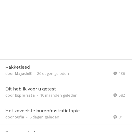
Pakketleed
door
MajadeB
-
26 dagen geleden
136
Dit heb ik voor u getest
door
Explorista
-
10 maanden geleden
582
Het zoveelste burenfrustratietopic
door
S0fia
-
6 dagen geleden
31