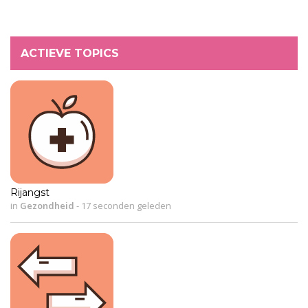
ACTIEVE TOPICS
Rijangst
in
Gezondheid
-
17 seconden geleden