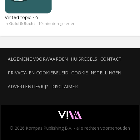
Vinted topic - 4
in
Geld & Recht
-
19 minuten geleden
ALGEMENE VOORWAARDEN
HUISREGELS
CONTACT
PRIVACY- EN COOKIEBELEID
COOKIE INSTELLINGEN
ADVERTENTIEVRIJ?
DISCLAIMER
© 2026 Kompas Publishing B.V. - alle rechten voorbehouden