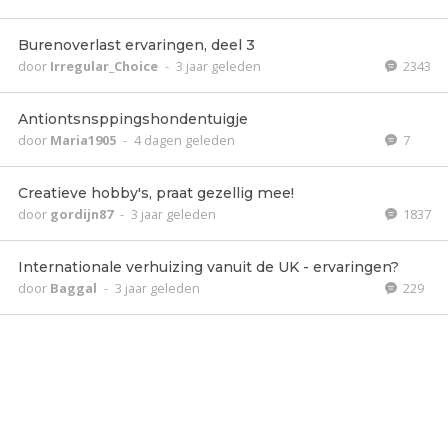
Burenoverlast ervaringen, deel 3
door
Irregular_Choice
-
3 jaar geleden
2343
Antiontsnsppingshondentuigje
door
Maria1905
-
4 dagen geleden
7
Creatieve hobby's, praat gezellig mee!
door
gordijn87
-
3 jaar geleden
1837
Internationale verhuizing vanuit de UK - ervaringen?
door
Baggal
-
3 jaar geleden
229