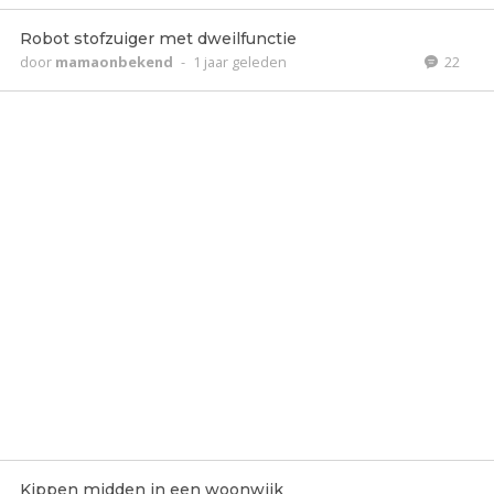
Robot stofzuiger met dweilfunctie
door
mamaonbekend
-
1 jaar geleden
22
Kippen midden in een woonwijk