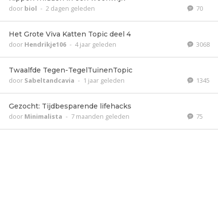
door
biol
-
2 dagen geleden
70
Het Grote Viva Katten Topic deel 4
door
Hendrikje106
-
4 jaar geleden
3068
Twaalfde Tegen-TegelTuinenTopic
door
Sabeltandcavia
-
1 jaar geleden
1345
Gezocht: Tijdbesparende lifehacks
door
Minimalista
-
7 maanden geleden
75