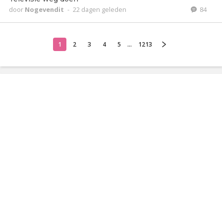
door
Nogevendit
-
22 dagen geleden
84
1
2
3
4
5
...
1213