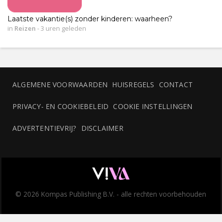
Laatste vakantie(s) zonder kinderen: waarheen?
in
Reizen
-
3 uren geleden
ALGEMENE VOORWAARDEN
HUISREGELS
CONTACT
PRIVACY- EN COOKIEBELEID
COOKIE INSTELLINGEN
ADVERTENTIEVRIJ?
DISCLAIMER
© 2026 Kompas Publishing B.V. - alle rechten voorbehouden