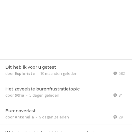
Dit heb ik voor u getest
door
Explorista
-
10 maanden geleden
582
Het zoveelste burenfrustratietopic
door
S0fia
-
5 dagen geleden
31
Burenoverlast
door
Antonella
-
9 dagen geleden
29