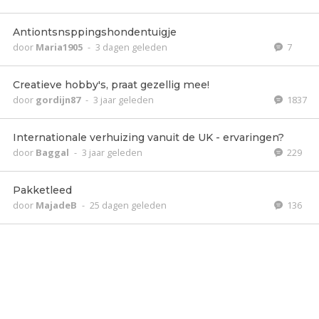
Antiontsnsppingshondentuigje
door
Maria1905
-
3 dagen geleden
7
Creatieve hobby's, praat gezellig mee!
door
gordijn87
-
3 jaar geleden
1837
Internationale verhuizing vanuit de UK - ervaringen?
door
Baggal
-
3 jaar geleden
229
Pakketleed
door
MajadeB
-
25 dagen geleden
136