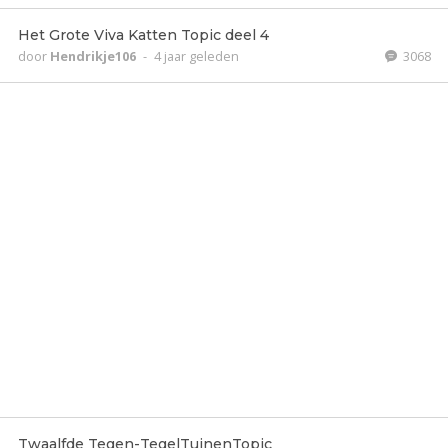
Het Grote Viva Katten Topic deel 4
door
Hendrikje106
-
4 jaar geleden
3068
Twaalfde Tegen-TegelTuinenTopic