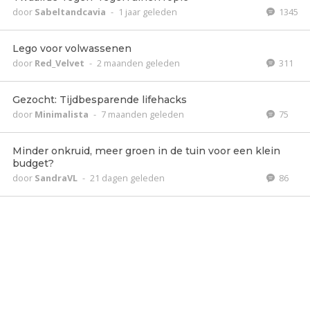
door
Sabeltandcavia
-
1 jaar geleden
1345
Lego voor volwassenen
door
Red_Velvet
-
2 maanden geleden
311
Gezocht: Tijdbesparende lifehacks
door
Minimalista
-
7 maanden geleden
75
Minder onkruid, meer groen in de tuin voor een klein
budget?
door
SandraVL
-
21 dagen geleden
86