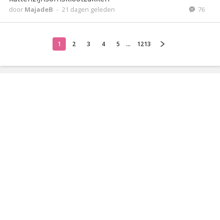
door
MajadeB
-
21 dagen geleden
76
1
2
3
4
5
...
1213