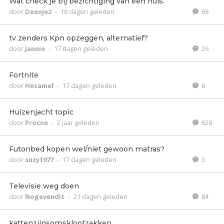
Wat check je bij bezichtiging van een huis.
door
Deenje2
-
18 dagen geleden
68
tv zenders Kpn opzeggen, alternatief?
door
Jannie
-
17 dagen geleden
26
Fortnite
door
Hecamel
-
17 dagen geleden
6
Huizenjacht topic
door
Procne
-
2 jaar geleden
628
Futonbed kopen wel/niet gewoon matras?
door
suzy1977
-
17 dagen geleden
3
Televisie weg doen
door
Nogevendit
-
21 dagen geleden
84
kattenzijnsomsklootzakken