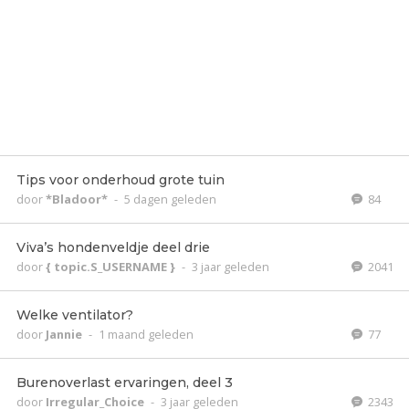
Tips voor onderhoud grote tuin
door
*Bladoor*
-
5 dagen geleden
84
Viva’s hondenveldje deel drie
door
{ topic.S_USERNAME }
-
3 jaar geleden
2041
Welke ventilator?
door
Jannie
-
1 maand geleden
77
Burenoverlast ervaringen, deel 3
door
Irregular_Choice
-
3 jaar geleden
2343