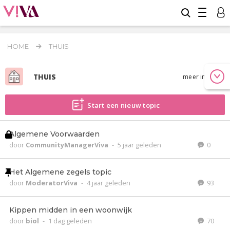
HOME
THUIS
THUIS
meer info
Start een nieuw topic
Algemene Voorwaarden
door
CommunityManagerViva
-
5 jaar geleden
0
Het Algemene zegels topic
door
ModeratorViva
-
4 jaar geleden
93
Kippen midden in een woonwijk
door
biol
-
1 dag geleden
70