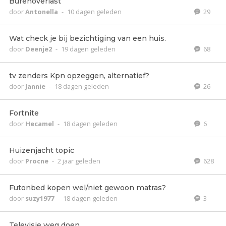
Burenoverlast
door
Antonella
-
10 dagen geleden
29
Wat check je bij bezichtiging van een huis.
door
Deenje2
-
19 dagen geleden
68
tv zenders Kpn opzeggen, alternatief?
door
Jannie
-
18 dagen geleden
26
Fortnite
door
Hecamel
-
18 dagen geleden
6
Huizenjacht topic
door
Procne
-
2 jaar geleden
628
Futonbed kopen wel/niet gewoon matras?
door
suzy1977
-
18 dagen geleden
3
Televisie weg doen