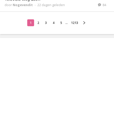
door
Nogevendit
-
22 dagen geleden
84
1
2
3
4
5
...
1213