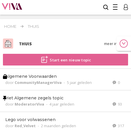
HOME
THUIS
THUIS
meer info
Start een nieuw topic
Algemene Voorwaarden
door
CommunityManagerViva
-
5 jaar geleden
0
Het Algemene zegels topic
door
ModeratorViva
-
4 jaar geleden
93
Lego voor volwassenen
door
Red_Velvet
-
2 maanden geleden
317