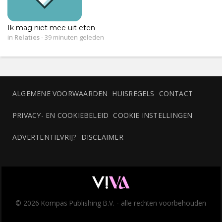
Ik mag niet mee uit eten
in
Relaties
-
39 minuten geleden
ALGEMENE VOORWAARDEN
HUISREGELS
CONTACT
PRIVACY- EN COOKIEBELEID
COOKIE INSTELLINGEN
ADVERTENTIEVRIJ?
DISCLAIMER
© 2026 Kompas Publishing B.V. - alle rechten voorbehouden