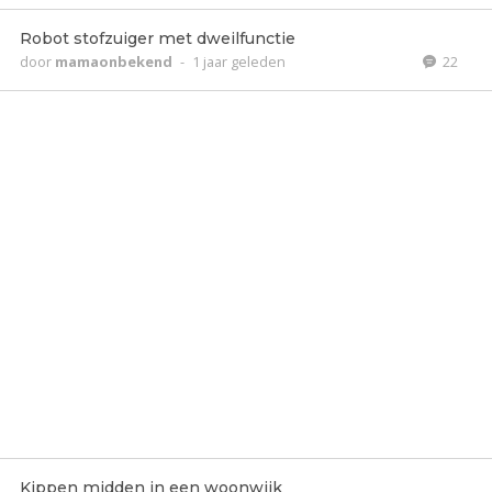
Robot stofzuiger met dweilfunctie
door
mamaonbekend
-
1 jaar geleden
22
Kippen midden in een woonwijk