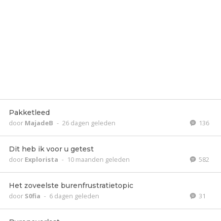
Pakketleed
door
MajadeB
-
26 dagen geleden
136
Dit heb ik voor u getest
door
Explorista
-
10 maanden geleden
582
Het zoveelste burenfrustratietopic
door
S0fia
-
6 dagen geleden
31