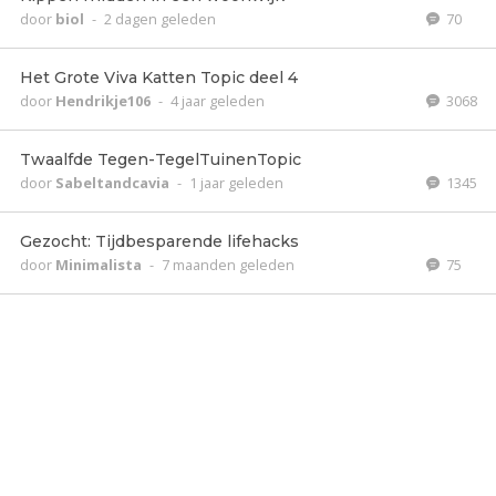
door
biol
-
2 dagen geleden
70
Het Grote Viva Katten Topic deel 4
door
Hendrikje106
-
4 jaar geleden
3068
Twaalfde Tegen-TegelTuinenTopic
door
Sabeltandcavia
-
1 jaar geleden
1345
Gezocht: Tijdbesparende lifehacks
door
Minimalista
-
7 maanden geleden
75