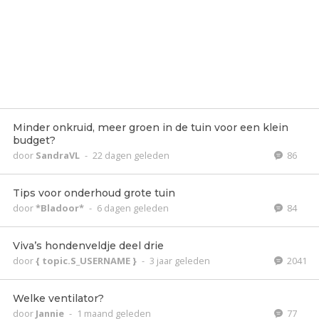
Minder onkruid, meer groen in de tuin voor een klein
budget?
door
SandraVL
-
22 dagen geleden
86
Tips voor onderhoud grote tuin
door
*Bladoor*
-
6 dagen geleden
84
Viva’s hondenveldje deel drie
door
{ topic.S_USERNAME }
-
3 jaar geleden
2041
Welke ventilator?
door
Jannie
-
1 maand geleden
77