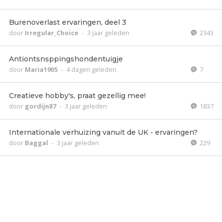
Burenoverlast ervaringen, deel 3
door
Irregular_Choice
-
3 jaar geleden
2343
Antiontsnsppingshondentuigje
door
Maria1905
-
4 dagen geleden
7
Creatieve hobby's, praat gezellig mee!
door
gordijn87
-
3 jaar geleden
1837
Internationale verhuizing vanuit de UK - ervaringen?
door
Baggal
-
3 jaar geleden
229