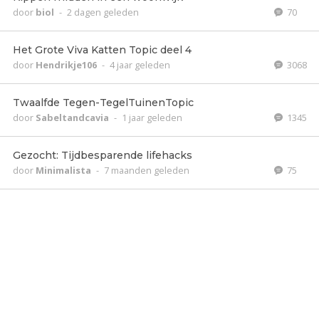
door
biol
-
2 dagen geleden
70
Het Grote Viva Katten Topic deel 4
door
Hendrikje106
-
4 jaar geleden
3068
Twaalfde Tegen-TegelTuinenTopic
door
Sabeltandcavia
-
1 jaar geleden
1345
Gezocht: Tijdbesparende lifehacks
door
Minimalista
-
7 maanden geleden
75