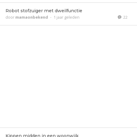
Robot stofzuiger met dweilfunctie
door
mamaonbekend
-
1 jaar geleden
22
Kippen midden in een woonwijk