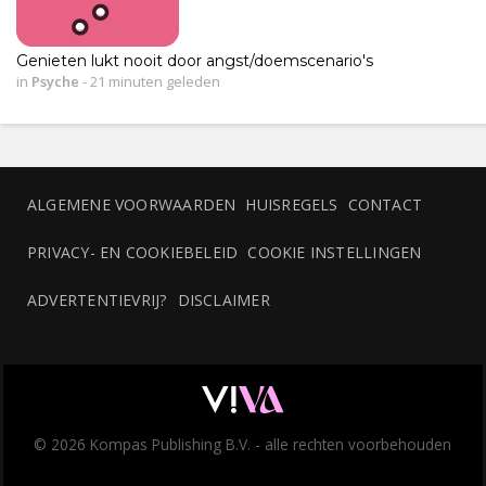
Genieten lukt nooit door angst/doemscenario's
in
Psyche
-
21 minuten geleden
ALGEMENE VOORWAARDEN
HUISREGELS
CONTACT
PRIVACY- EN COOKIEBELEID
COOKIE INSTELLINGEN
ADVERTENTIEVRIJ?
DISCLAIMER
© 2026 Kompas Publishing B.V. - alle rechten voorbehouden