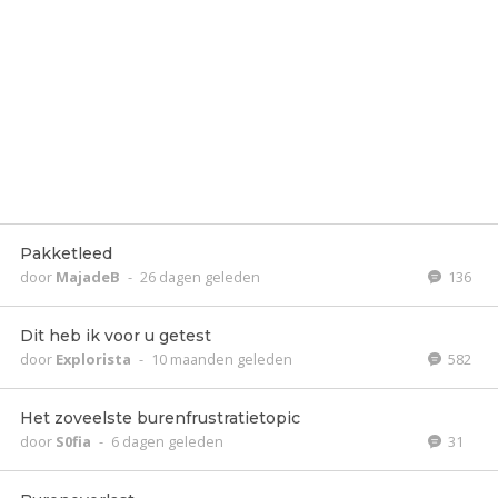
Pakketleed
door
MajadeB
-
26 dagen geleden
136
Dit heb ik voor u getest
door
Explorista
-
10 maanden geleden
582
Het zoveelste burenfrustratietopic
door
S0fia
-
6 dagen geleden
31