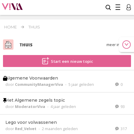
HOME
THUIS
THUIS
meer info
Start een nieuw topic
Algemene Voorwaarden
door
CommunityManagerViva
-
5 jaar geleden
0
Het Algemene zegels topic
door
ModeratorViva
-
4 jaar geleden
93
Lego voor volwassenen
door
Red_Velvet
-
2 maanden geleden
317