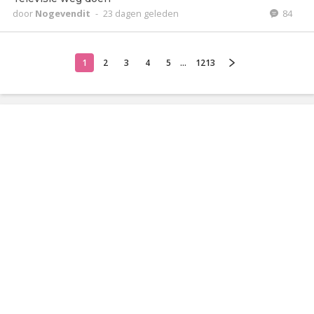
door
Nogevendit
-
23 dagen geleden
84
1
2
3
4
5
...
1213