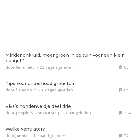
Minder onkruid, meer groen in de tuin voor een klein
budget?
door
SandraVL
-
22 dagen geleden
86
Tips voor onderhoud grote tuin
door
*Bladoor*
-
6 dagen geleden
84
Viva’s hondenveldje deel drie
door
{ topic.S_USERNAME }
-
3 jaar geleden
2041
Welke ventilator?
door
Jannie
-
1 maand geleden
77