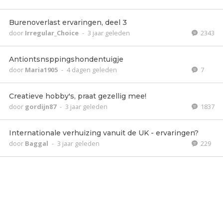
Burenoverlast ervaringen, deel 3
door
Irregular_Choice
-
3 jaar geleden
2343
Antiontsnsppingshondentuigje
door
Maria1905
-
4 dagen geleden
7
Creatieve hobby's, praat gezellig mee!
door
gordijn87
-
3 jaar geleden
1837
Internationale verhuizing vanuit de UK - ervaringen?
door
Baggal
-
3 jaar geleden
229