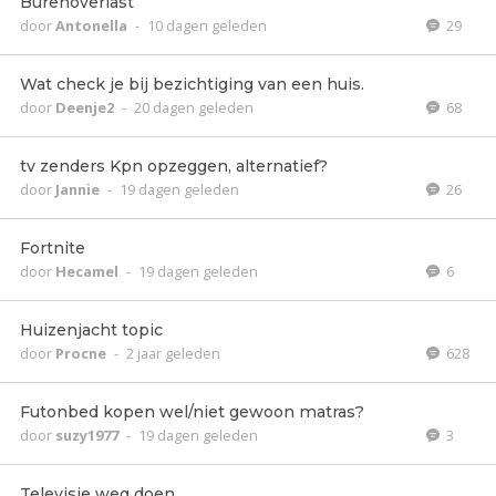
Burenoverlast
door
Antonella
-
10 dagen geleden
29
Wat check je bij bezichtiging van een huis.
door
Deenje2
-
20 dagen geleden
68
tv zenders Kpn opzeggen, alternatief?
door
Jannie
-
19 dagen geleden
26
Fortnite
door
Hecamel
-
19 dagen geleden
6
Huizenjacht topic
door
Procne
-
2 jaar geleden
628
Futonbed kopen wel/niet gewoon matras?
door
suzy1977
-
19 dagen geleden
3
Televisie weg doen