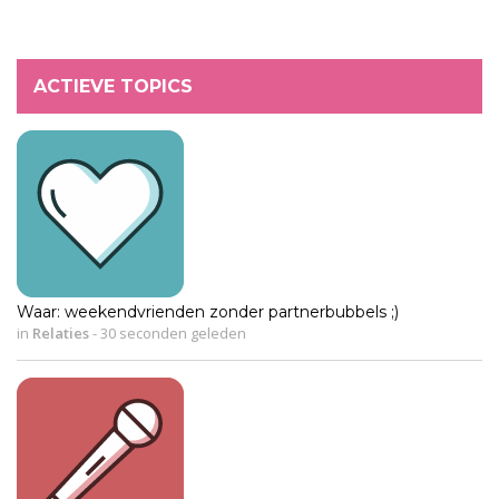
ACTIEVE TOPICS
Waar: weekendvrienden zonder partnerbubbels ;)
in
Relaties
-
30 seconden geleden