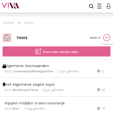
HOME
THUIS
THUIS
meer info
Start een nieuw topic
Algemene Voorwaarden
door
CommunityManagerViva
-
5 jaar geleden
0
Het Algemene zegels topic
door
ModeratorViva
-
4 jaar geleden
93
Kippen midden in een woonwijk
door
biol
-
1 dag geleden
70