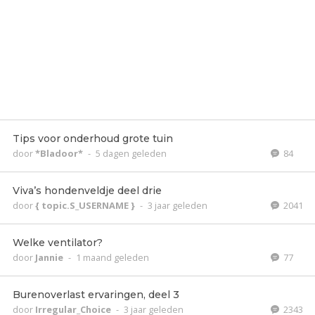
Tips voor onderhoud grote tuin
door
*Bladoor*
-
5 dagen geleden
84
Viva’s hondenveldje deel drie
door
{ topic.S_USERNAME }
-
3 jaar geleden
2041
Welke ventilator?
door
Jannie
-
1 maand geleden
77
Burenoverlast ervaringen, deel 3
door
Irregular_Choice
-
3 jaar geleden
2343