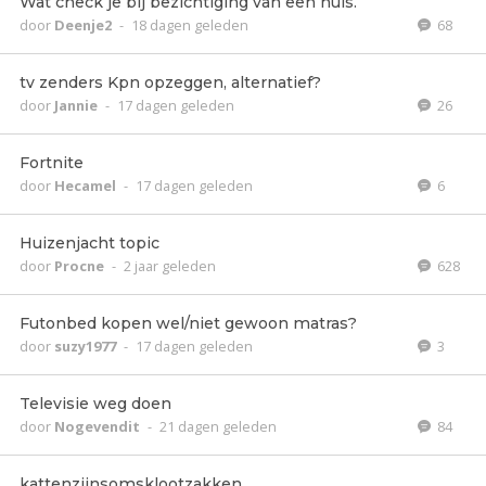
Wat check je bij bezichtiging van een huis.
door
Deenje2
-
18 dagen geleden
68
tv zenders Kpn opzeggen, alternatief?
door
Jannie
-
17 dagen geleden
26
Fortnite
door
Hecamel
-
17 dagen geleden
6
Huizenjacht topic
door
Procne
-
2 jaar geleden
628
Futonbed kopen wel/niet gewoon matras?
door
suzy1977
-
17 dagen geleden
3
Televisie weg doen
door
Nogevendit
-
21 dagen geleden
84
kattenzijnsomsklootzakken