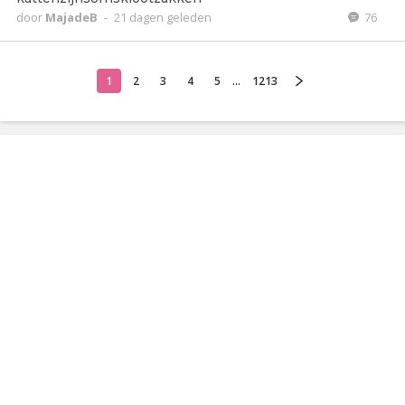
door
MajadeB
-
21 dagen geleden
76
1
2
3
4
5
...
1213