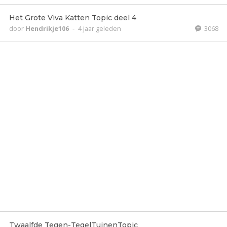
Het Grote Viva Katten Topic deel 4
door
Hendrikje106
-
4 jaar geleden
3068
Twaalfde Tegen-TegelTuinenTopic