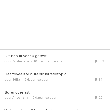
Dit heb ik voor u getest
door
Explorista
-
10 maanden geleden
582
Het zoveelste burenfrustratietopic
door
S0fia
-
5 dagen geleden
31
Burenoverlast
door
Antonella
-
9 dagen geleden
29