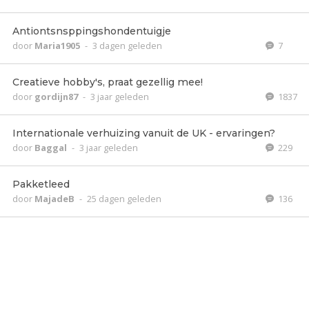
Antiontsnsppingshondentuigje
door
Maria1905
-
3 dagen geleden
7
Creatieve hobby's, praat gezellig mee!
door
gordijn87
-
3 jaar geleden
1837
Internationale verhuizing vanuit de UK - ervaringen?
door
Baggal
-
3 jaar geleden
229
Pakketleed
door
MajadeB
-
25 dagen geleden
136