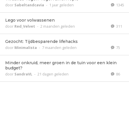
door
Sabeltandcavia
-
1 jaar geleden
1345
Lego voor volwassenen
door
Red_Velvet
-
2 maanden geleden
311
Gezocht: Tijdbesparende lifehacks
door
Minimalista
-
7 maanden geleden
75
Minder onkruid, meer groen in de tuin voor een klein
budget?
door
SandraVL
-
21 dagen geleden
86