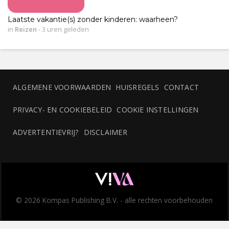
Laatste vakantie(s) zonder kinderen: waarheen?
in
Reizen
-
3 uren geleden
ALGEMENE VOORWAARDEN
HUISREGELS
CONTACT
PRIVACY- EN COOKIEBELEID
COOKIE INSTELLINGEN
ADVERTENTIEVRIJ?
DISCLAIMER
© 2026 Kompas Publishing B.V. - alle rechten voorbehouden