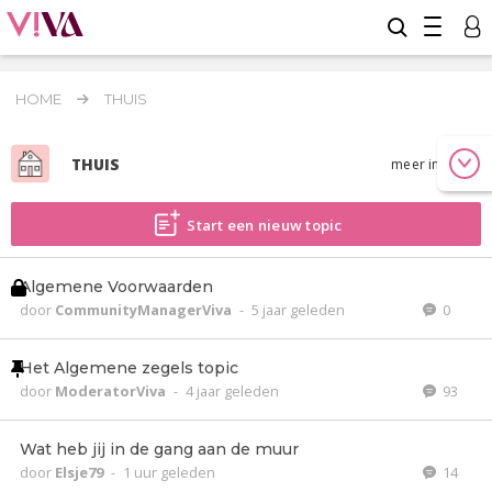
HOME
THUIS
THUIS
meer info
Start een nieuw topic
Algemene Voorwaarden
door
CommunityManagerViva
-
5 jaar geleden
0
Het Algemene zegels topic
door
ModeratorViva
-
4 jaar geleden
93
Wat heb jij in de gang aan de muur
door
Elsje79
-
1 uur geleden
14