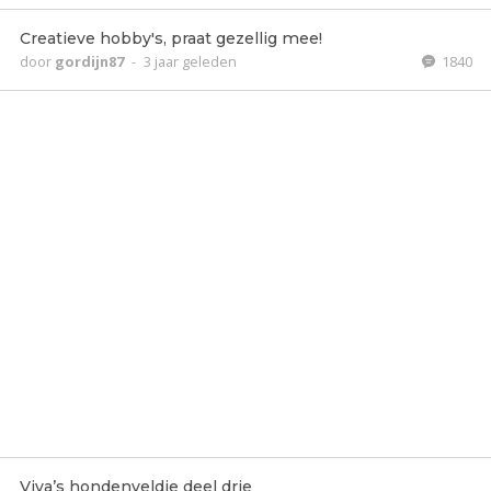
Creatieve hobby's, praat gezellig mee!
door
gordijn87
-
3 jaar geleden
1840
Viva’s hondenveldje deel drie