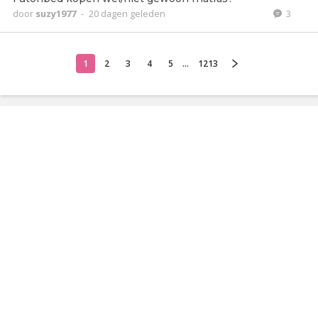
door
suzy1977
-
20 dagen geleden
3
1
2
3
4
5
...
1213