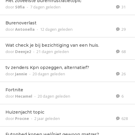
Het zoveelste burenfrustratietopic
door
S0fia
-
7 dagen geleden
31
Burenoverlast
door
Antonella
-
12 dagen geleden
29
Wat check je bij bezichtiging van een huis.
door
Deenje2
-
21 dagen geleden
68
tv zenders Kpn opzeggen, alternatief?
door
Jannie
-
20 dagen geleden
26
Fortnite
door
Hecamel
-
20 dagen geleden
6
Huizenjacht topic
door
Procne
-
2 jaar geleden
628
Futonbed kopen wel/niet gewoon matras?