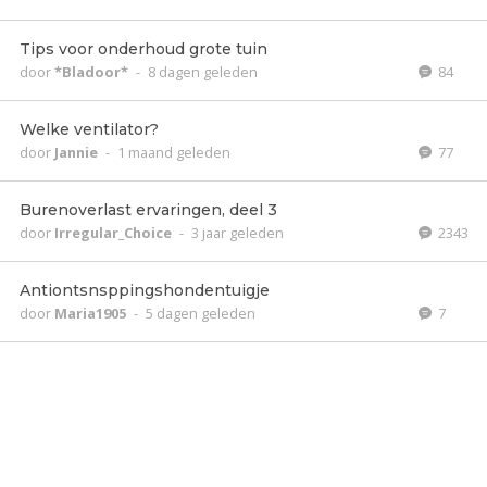
Tips voor onderhoud grote tuin
door
*Bladoor*
-
8 dagen geleden
84
Welke ventilator?
door
Jannie
-
1 maand geleden
77
Burenoverlast ervaringen, deel 3
door
Irregular_Choice
-
3 jaar geleden
2343
Antiontsnsppingshondentuigje
door
Maria1905
-
5 dagen geleden
7