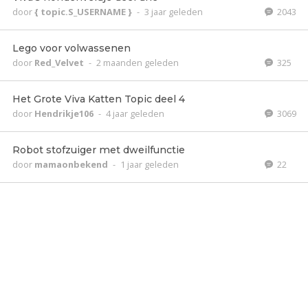
door
{ topic.S_USERNAME }
-
3 jaar geleden
2043
Lego voor volwassenen
door
Red_Velvet
-
2 maanden geleden
325
Het Grote Viva Katten Topic deel 4
door
Hendrikje106
-
4 jaar geleden
3069
Robot stofzuiger met dweilfunctie
door
mamaonbekend
-
1 jaar geleden
22