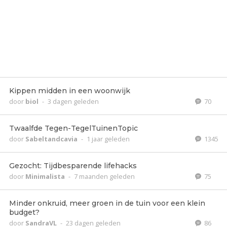
Kippen midden in een woonwijk
door
biol
-
3 dagen geleden
70
Twaalfde Tegen-TegelTuinenTopic
door
Sabeltandcavia
-
1 jaar geleden
1345
Gezocht: Tijdbesparende lifehacks
door
Minimalista
-
7 maanden geleden
75
Minder onkruid, meer groen in de tuin voor een klein
budget?
door
SandraVL
-
23 dagen geleden
86