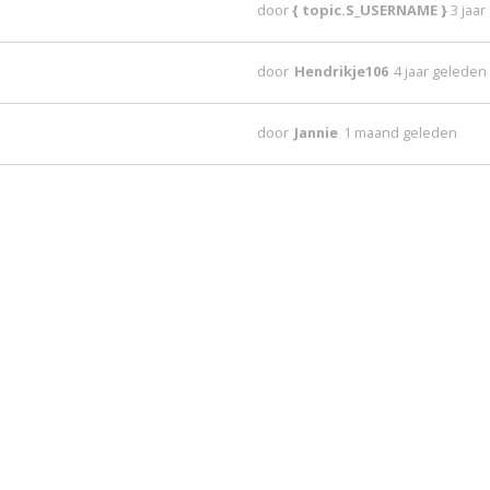
door
{ topic.S_USERNAME }
3 jaa
door
Hendrikje106
4 jaar geleden
door
Jannie
1 maand geleden