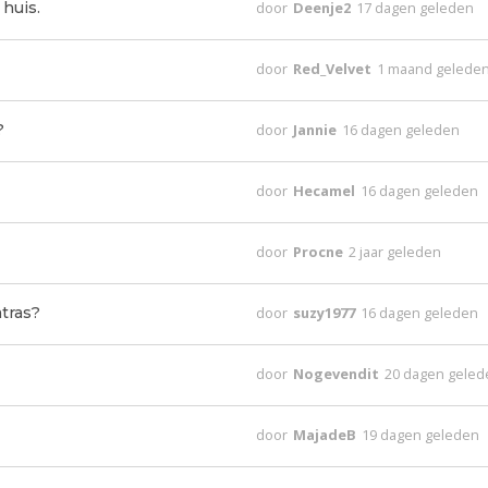
 huis.
door
Deenje2
17 dagen geleden
door
Red_Velvet
1 maand gelede
?
door
Jannie
16 dagen geleden
door
Hecamel
16 dagen geleden
door
Procne
2 jaar geleden
tras?
door
suzy1977
16 dagen geleden
door
Nogevendit
20 dagen geled
door
MajadeB
19 dagen geleden