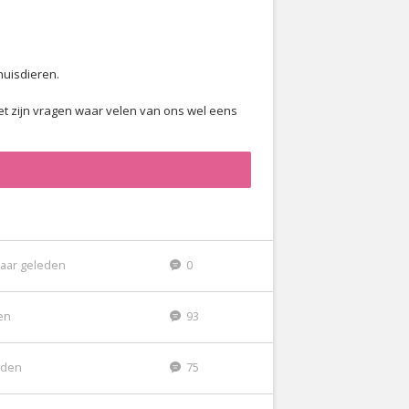
huisdieren.
et zijn vragen waar velen van ons wel eens
jaar geleden
0
den
93
eden
75