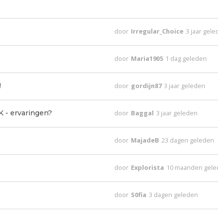
door
Irregular_Choice
3 jaar gel
door
Maria1905
1 dag geleden
!
door
gordijn87
3 jaar geleden
K - ervaringen?
door
Baggal
3 jaar geleden
door
MajadeB
23 dagen geleden
door
Explorista
10 maanden gel
door
S0fia
3 dagen geleden