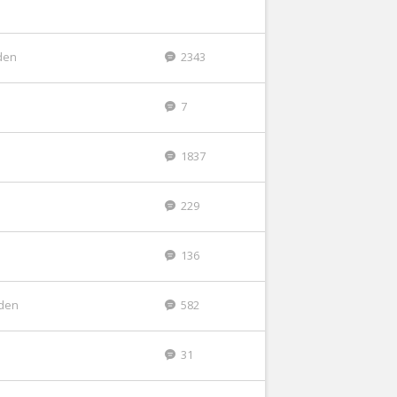
eden
2343
7
1837
229
136
eden
582
31