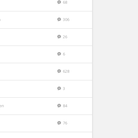
68
n
306
26
6
628
3
en
84
76