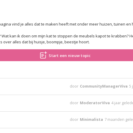
agina vind je alles dat te maken heeft met onder meer huizen, tuinen en 
 Wat kan ik doen om mijn kat te stoppen de meubels kapot te krabben? H
over alles dat bij huisje, boompje, beestje hoort.
Start een nieuw topic
door
CommunityManagerViva
5 
door
ModeratorViva
4 jaar gele
door
Minimalista
7 maanden gel