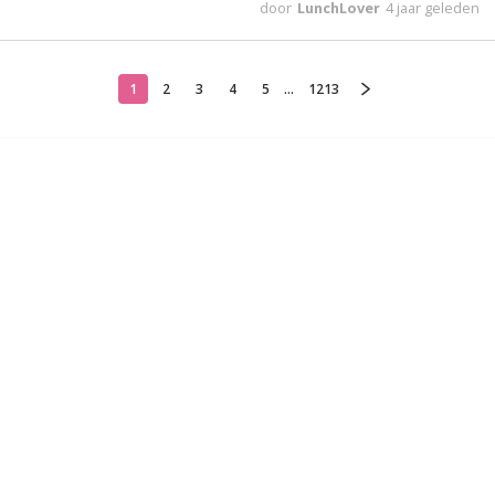
door
LunchLover
4 jaar geleden
1
2
3
4
5
...
1213