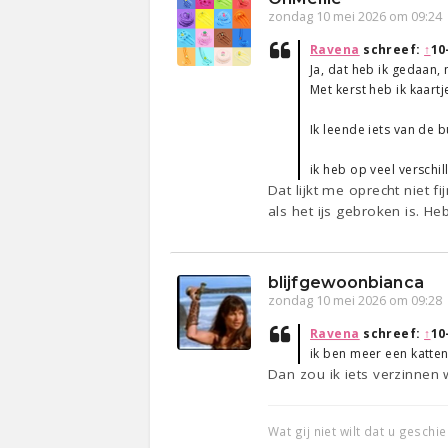
zondag 10 mei 2026 om 09:24
Ravena
schreef:
↑
10
Ja, dat heb ik gedaan,
Met kerst heb ik kaart
Ik leende iets van de 
ik heb op veel verschi
Dat lijkt me oprecht niet 
als het ijs gebroken is. He
blijfgewoonbianca
zondag 10 mei 2026 om 09:28
Ravena
schreef:
↑
10
ik ben meer een katten
Dan zou ik iets verzinnen 
Wat gij niet wilt dat u geschi