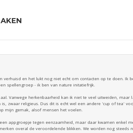
MAKEN
ld & Recht
Reizen
Seks
Gezondheid
Coronavirus
Overig
COVID-19
Kinderen
Digi
Eten
Mode &
Zwanger
Psyche
Beauty
Viva zoekt
Aangeboden
Gevraagd
Horen
Doen
Zien
en verhuisd en het lukt nog niet echt om contacten op te doen. Ik be
en spellengroep - ik ben van nature initatiefrijk.
rhaal. Vanwege herkenbaarheid kan ik niet te veel uitweiden, maar
s, zwaar religieus. Dus dit is echt wel een andere 'cup of tea' voo
op mijn gemak, alsof mensen het voelen.
j een appgroepje tegen eenzaamheid, maar daar kwamen enkel 
 merken overal de veroordelende blikken. We worden nog steeds nag