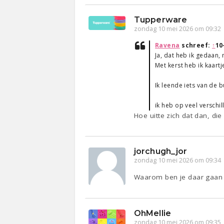
Tupperware
zondag 10 mei 2026 om 09:32
Ravena
schreef:
↑
10
Ja, dat heb ik gedaan,
Met kerst heb ik kaart
Ik leende iets van de 
ik heb op veel verschi
Hoe uitte zich dat dan, die
jorchugh_jor
zondag 10 mei 2026 om 09:34
Waarom ben je daar gaan 
OhMellie
zondag 10 mei 2026 om 09:35