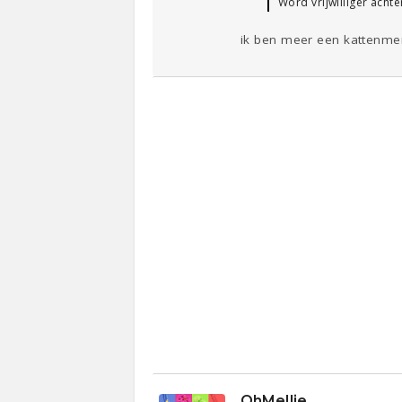
Word vrijwilliger achte
ik ben meer een kattenmen
OhMellie