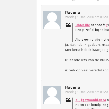
Ravena
zondag 10 mei 2026 om 09:20
OhMellie
schreef:
↑
Ben je zelf al bij de 
Als je een relatie met 
Ja, dat heb ik gedaan, ma
Met kerst heb ik kaartjes 
Ik leende iets van de buur
ik heb op veel verschille
Ravena
zondag 10 mei 2026 om 09:20
blijfgewoonbianca
s
Neem een hondje en g