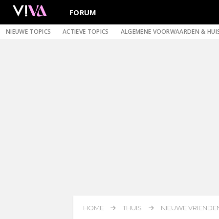
FORUM
NIEUWE TOPICS
ACTIEVE TOPICS
ALGEMENE VOORWAARDEN & HUI
HOME
THUIS
NIEUWE VRIENDE