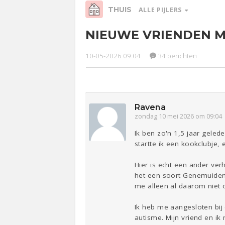
THUIS
ALLE PIJLERS
NIEUWE VRIENDEN 
Relaties
Werk &
Ge
Studie
10-05-2026 09:04
34 berichten
Entertainment
Lijf & Lijn
Sport
Contact
Ravena
zondag 10 mei 2026 om 09:04
Ik ben zo'n 1,5 jaar geled
startte ik een kookclubje, e
Hier is echt een ander ve
het een soort Genemuiden i
me alleen al daarom niet 
Ik heb me aangesloten bi
autisme. Mijn vriend en ik