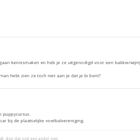
n gaan kennismaken en heb je ze uitgenodigd voor een bakkie/wijnt
man hebt zien ze toch niet aan je dat je bi bent?
p puppycursus.
bar bij de plaatselijke voetbalvereniging.
edt, doe dat ook een ander niet.