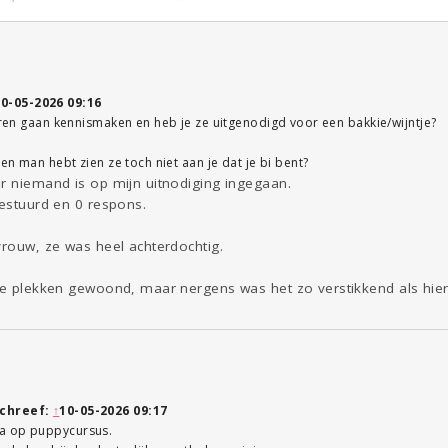
10-05-2026 09:16
buren gaan kennismaken en heb je ze uitgenodigd voor een bakkie/wijntje?
een man hebt zien ze toch niet aan je dat je bi bent?
ar niemand is op mijn uitnodiging ingegaan.
gestuurd en 0 respons.
vrouw, ze was heel achterdochtig.
nde plekken gewoond, maar nergens was het zo verstikkend als hier
chreef:
↑
10-05-2026 09:17
a op puppycursus.