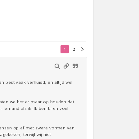
Actueel
Oekraïne
Klussen
1
2
Thuis
Lezen
n best vaak verhuisd, en altijd wel
 laten we het er maar op houden dat
r iemand als ik. Ik ben bi en voel
mensen op af met zware vormen van
ekeken, terwijl wij niet