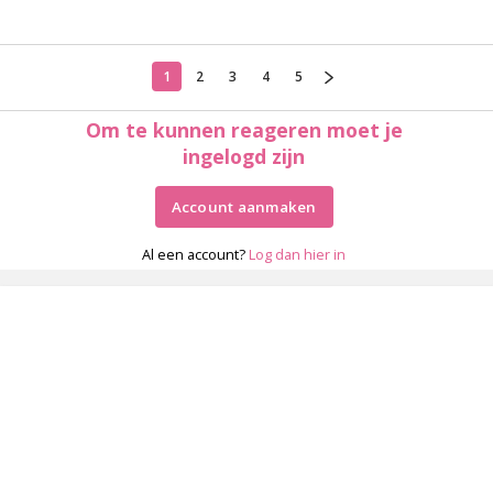
1
2
3
4
5
Om te kunnen reageren moet je
ingelogd zijn
Account aanmaken
Al een account?
Log dan hier in