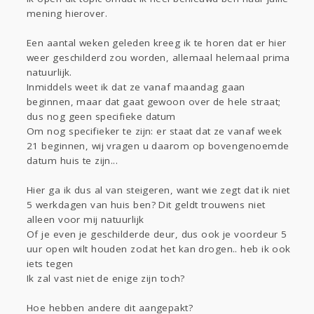
Sport
Contact
Viva zoekt
Aangeboden
mening hierover.
Gevraagd
Horen
Doen
Zien
Een aantal weken geleden kreeg ik te horen dat er hier
Lezen
weer geschilderd zou worden, allemaal helemaal prima
natuurlijk.
Inmiddels weet ik dat ze vanaf maandag gaan
beginnen, maar dat gaat gewoon over de hele straat;
dus nog geen specifieke datum
Om nog specifieker te zijn: er staat dat ze vanaf week
21 beginnen, wij vragen u daarom op bovengenoemde
datum huis te zijn...
Hier ga ik dus al van steigeren, want wie zegt dat ik niet
5 werkdagen van huis ben? Dit geldt trouwens niet
alleen voor mij natuurlijk
Of je even je geschilderde deur, dus ook je voordeur 5
uur open wilt houden zodat het kan drogen.. heb ik ook
iets tegen
Ik zal vast niet de enige zijn toch?
Hoe hebben andere dit aangepakt?