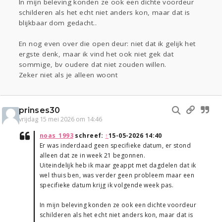
In mijn beleving konden ze ook een dichte voordeur
schilderen als het echt niet anders kon, maar dat is
blijkbaar dom gedacht..
En nog even over die open deur: niet dat ik gelijk het
ergste denk, maar ik vind het ook niet gek dat
sommige, bv oudere dat niet zouden willen.
Zeker niet als je alleen woont
prinses30
vrijdag 15 mei 2026 om 14:46
noas_1993
schreef:
↑
15-05-2026 14:40
Er was inderdaad geen specifieke datum, er stond
alleen dat ze in week 21 begonnen.
Uiteindelijk heb ik maar geappt met dagdelen dat ik
wel thuis ben, was verder geen probleem maar een
specifieke datum krijg ik volgende week pas.
In mijn beleving konden ze ook een dichte voordeur
schilderen als het echt niet anders kon, maar dat is