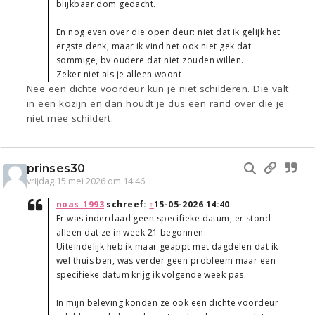
blijkbaar dom gedacht..
En nog even over die open deur: niet dat ik gelijk het
ergste denk, maar ik vind het ook niet gek dat
sommige, bv oudere dat niet zouden willen.
Zeker niet als je alleen woont
Nee een dichte voordeur kun je niet schilderen. Die valt
in een kozijn en dan houdt je dus een rand over die je
niet mee schildert.
prinses30
vrijdag 15 mei 2026 om 14:46
noas_1993
schreef:
↑
15-05-2026 14:40
Er was inderdaad geen specifieke datum, er stond
alleen dat ze in week 21 begonnen.
Uiteindelijk heb ik maar geappt met dagdelen dat ik
wel thuis ben, was verder geen probleem maar een
specifieke datum krijg ik volgende week pas.
In mijn beleving konden ze ook een dichte voordeur