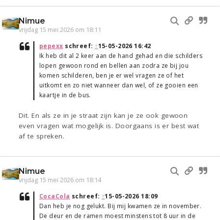
Nimue
vrijdag 15 mei 2026 om 18:11
pepexx
schreef:
↑
15-05-2026 16:42
Ik heb dit al 2 keer aan de hand gehad en die schilders
lopen gewoon rond en bellen aan zodra ze bij jou
komen schilderen, ben je er wel vragen ze of het
uitkomt en zo niet wanneer dan wel, of ze gooien een
kaartje in de bus.
Dit. En als ze in je straat zijn kan je ze ook gewoon
even vragen wat mogelijk is. Doorgaans is er best wat
af te spreken.
Nimue
vrijdag 15 mei 2026 om 18:14
CocaCola
schreef:
↑
15-05-2026 18:09
Dan heb je nog gelukt. Bij mij kwamen ze in november.
De deur en de ramen moest minstens tot 8 uur in de