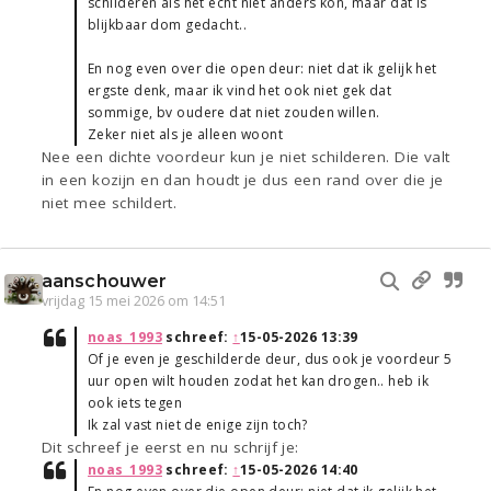
schilderen als het echt niet anders kon, maar dat is
blijkbaar dom gedacht..
En nog even over die open deur: niet dat ik gelijk het
ergste denk, maar ik vind het ook niet gek dat
sommige, bv oudere dat niet zouden willen.
Zeker niet als je alleen woont
Nee een dichte voordeur kun je niet schilderen. Die valt
in een kozijn en dan houdt je dus een rand over die je
niet mee schildert.
aanschouwer
vrijdag 15 mei 2026 om 14:51
noas_1993
schreef:
↑
15-05-2026 13:39
Of je even je geschilderde deur, dus ook je voordeur 5
uur open wilt houden zodat het kan drogen.. heb ik
ook iets tegen
Ik zal vast niet de enige zijn toch?
Dit schreef je eerst en nu schrijf je:
noas_1993
schreef:
↑
15-05-2026 14:40